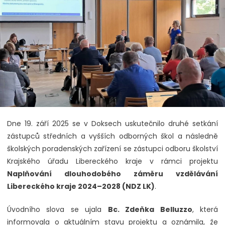
Dne 19. září 2025 se v Doksech uskutečnilo druhé setkání
zástupců středních a vyšších odborných škol a následně
školských poradenských zařízení se zástupci odboru školství
Krajského úřadu Libereckého kraje v rámci projektu
Naplňování dlouhodobého záměru vzdělávání
Libereckého kraje 2024–2028 (NDZ LK)
.
Úvodního slova se ujala
Bc. Zdeňka Belluzzo
, která
informovala o aktuálním stavu projektu a oznámila, že