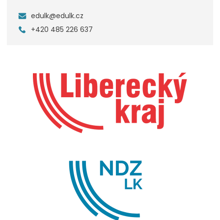
edulk@edulk.cz
+420 485 226 637