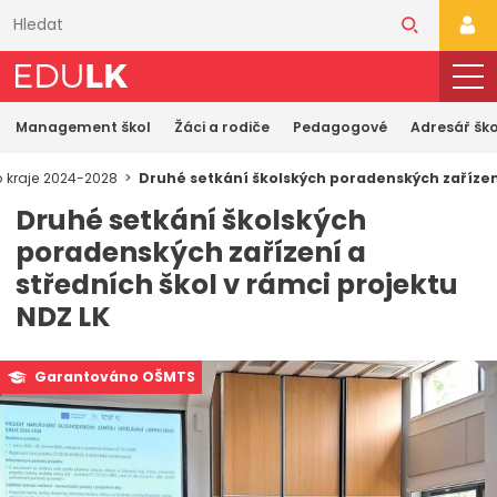
Přeskočit
k
PŘI
hlavnímu
obsahu
Management škol
Žáci a rodiče
Pedagogové
Adresář ško
 kraje 2024-2028
Druhé setkání školských poradenských zařízení
Druhé setkání školských
poradenských zařízení a
středních škol v rámci projektu
NDZ LK
Garantováno OŠMTS