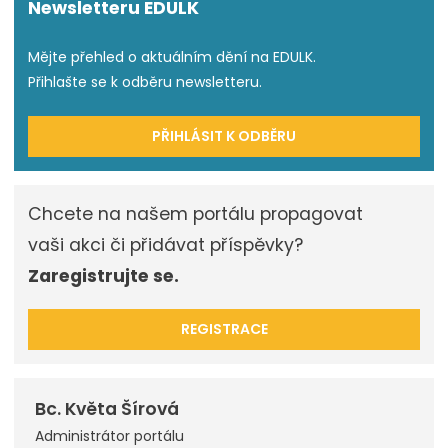
Newsletteru EDULK
Mějte přehled o aktuálním dění na EDULK.
Přihlašte se k odběru newsletteru.
PŘIHLÁSIT K ODBĚRU
Chcete na našem portálu propagovat
vaši akci či přidávat příspěvky?
Zaregistrujte se.
REGISTRACE
Bc. Květa Šírová
Administrátor portálu