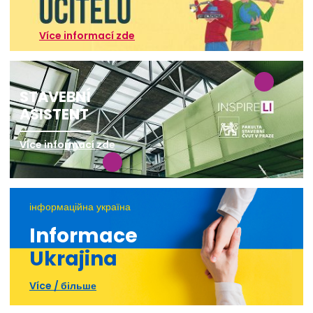
Více informací zde
STAVEBNÍ
ASISTENT
Více informací zde
інформаційна україна
Informace
Ukrajina
Více / більше