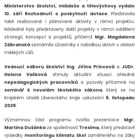
Ministerstvo školství, mládeže a tělovýchovy vydalo
10. září Rozhodnutí o poskytnutí dotace
. Představila
také realizované i plánované aktivity v rámci projektu.
Následně byly představeny další projekty v rámci oddělení
strategií, koncepcí a projektů, příčemž
Mgr. Magdalena
Zábranská
seznámila účastníky s nabídkou aktivit v oblasti
měkkých cílů.
Vedoucí odboru školství Ing. Jiřina Princová
a
JUDr.
Helena Vašková
shrnuly aktuální situaci ohledně
nepedagogických pracovníků
a pozvaly přítomné na
seminář k novelám školského zákona
, který se na
Krajském úřadě Libereckého kraje uskuteční
6. listopadu
2025
.
Významnou část programu tvořila prezentace
Mgr.
Martina Dušánka
ze společnosti
Trexima
, který představil
výsledky
monitoringu klimatu škol
zaměřeného na žáky