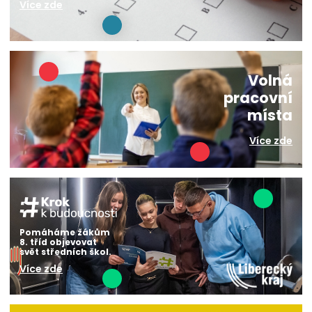
Více zde
Volná
pracovní
místa
Více zde
Pomáháme žákům
8. tříd objevovat
svět středních škol.
Více zde