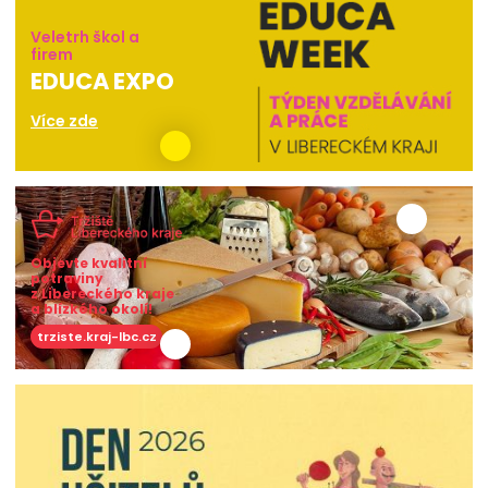
Veletrh škol a
firem
EDUCA EXPO
Více zde
Objevte kvalitní
potraviny
z Libereckého kraje
a blízkého okolí!
trziste.kraj-lbc.cz