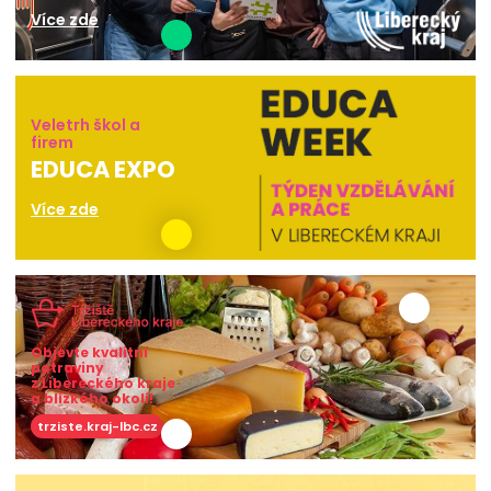
Více zde
Veletrh škol a
firem
EDUCA EXPO
Více zde
Objevte kvalitní
potraviny
z Libereckého kraje
a blízkého okolí!
trziste.kraj-lbc.cz