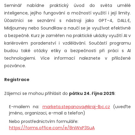
Seminář nabídne praktický úvod do světa umělé
inteligence, jejího fungování a možností využití i její limity.
Účastníci se seznámí s nástroji jako GPT-4, DALL·E,
Midjourney nebo SoundRaw a naučí se je využívat efektivně
a bezpečně. Kurz je zaměřen na praktické ukázky využití AI v
kariérovém poradenství i vzdělávání. Součástí programu
budou také otázky etiky a bezpečnosti při práci s AI
technologiemi. Více informací naleznete v přiložené
pozvánce.
Registrace
Zájemci se mohou přihlásit do
pátku 24. října 2025
:
E-mailem na:
marketa.stepanova@kraj-lbc.cz
(uveďte
jméno, organizaci, e-mail a telefon)
Nebo prostřednictvím formuláře:
https://forms.office.com/e/8niWxP3SuA