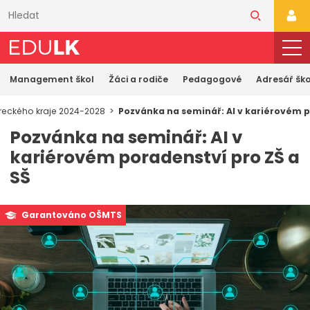
Přeskočit
k
PŘI
hlavnímu
obsahu
Management škol
Žáci a rodiče
Pedagogové
Adresář ško
eckého kraje 2024-2028
Pozvánka na seminář: AI v kariérovém p
Pozvánka na seminář: AI v
kariérovém poradenství pro ZŠ a
SŠ
Garantováno OŠMTS