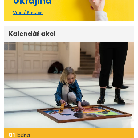
Ukrajina
Více / більше
Kalendář akcí
01
ledna