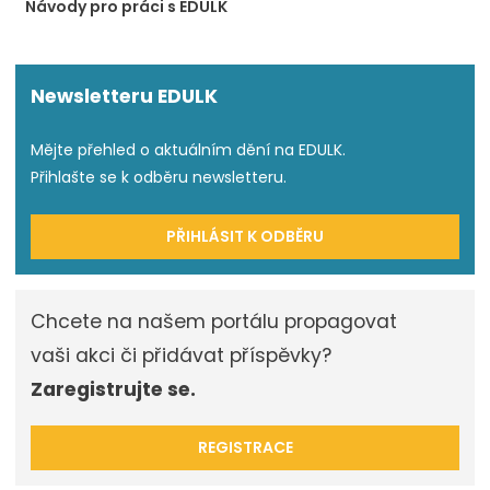
Návody pro práci s EDULK
Newsletteru EDULK
Mějte přehled o aktuálním dění na EDULK.
Přihlašte se k odběru newsletteru.
PŘIHLÁSIT K ODBĚRU
Chcete na našem portálu propagovat
vaši akci či přidávat příspěvky?
Zaregistrujte se.
REGISTRACE