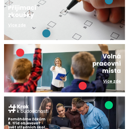
Přijímací
zkoušky
Více zde
Volná
pracovní
místa
Více zde
Pomáháme žákům
8. tříd objevovat
svět středních škol.