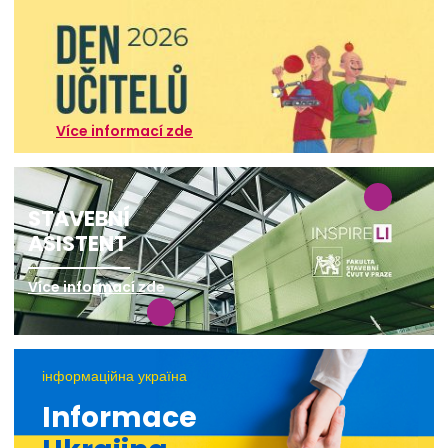
Více informací zde
STAVEBNÍ
ASISTENT
Více informací zde
інформаційна україна
Informace