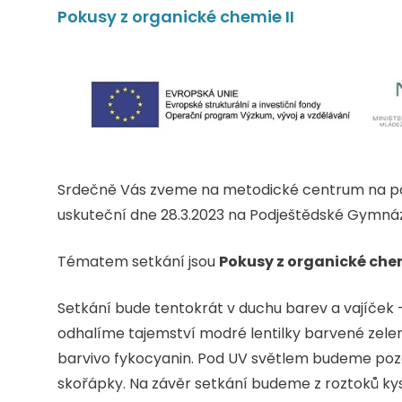
Pokusy z organické chemie II
Srdečně Vás zveme na metodické centrum na po
uskuteční dne 28.3.2023 na Podještědské Gymnáz
Tématem setkání jsou
Pokusy z organické chem
Setkání bude tentokrát v duchu barev a vajíček –
odhalíme tajemství modré lentilky barvené zeleno
barvivo fykocyanin. Pod UV světlem budeme poz
skořápky. Na závěr setkání budeme z roztoků ky