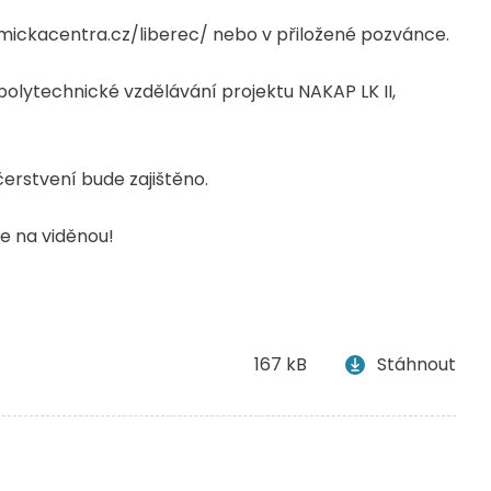
emickacentra.cz/liberec/ nebo v přiložené pozvánce.
olytechnické vzdělávání projektu NAKAP LK II,
čerstvení bude zajištěno.
e na viděnou!
167 kB
Stáhnout