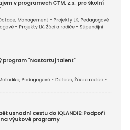
ajem v programech CTM, z.s. pro školní
7
Dotace
Management - Projekty LK
Pedagogové
gové - Projekty LK
Žáci a rodiče - Stipendijní
 program "Nastartuj talent"
Metodika
Pedagogové - Dotace
Žáci a rodiče -
pět usnadní cestu do iQLANDIE: Podpoří
 na výukové programy