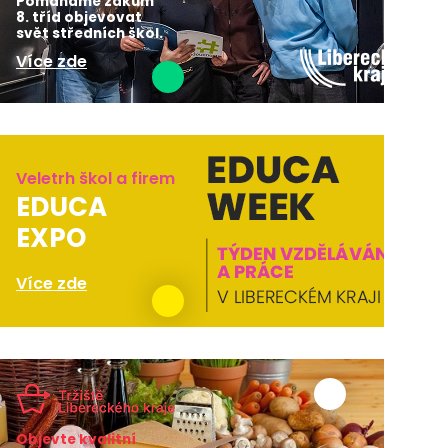
Pomáháme žákům
8. tříd objevovat
svět středních škol.
Více zde
Veletrh škol a firem
EDUCA
EXPO
Více zde
Objevte kvalitní