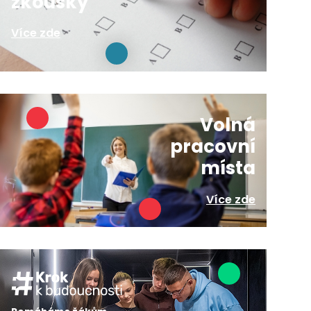
zkoušky
Více zde
Volná
pracovní
místa
Více zde