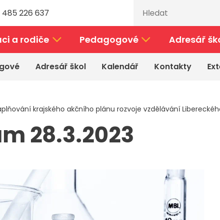
 485 226 637
ci a rodiče
Pedagogové
Adresář šk
gové
Adresář škol
Kalendář
Kontakty
Ext
plňování krajského akčního plánu rozvoje vzdělávání Libereckého 
um 28.3.2023