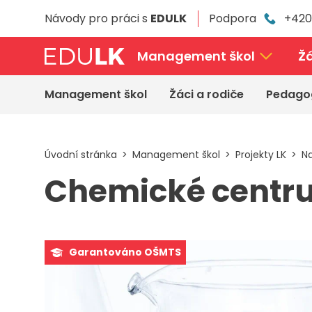
Přeskočit
Návody pro práci s
EDULK
Podpora
+420
k
hlavnímu
obsahu
Management škol
Žá
Management škol
Žáci a rodiče
Pedago
Úvodní stránka
Management škol
Projekty LK
Na
Chemické centr
Garantováno OŠMTS