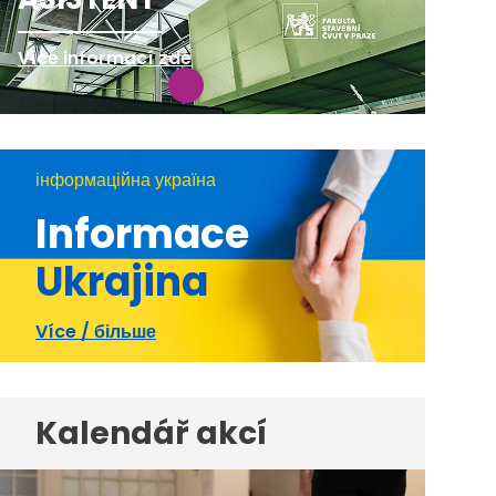
Více informací zde
інформаційна україна
Informace
Ukrajina
Více / більше
Kalendář akcí