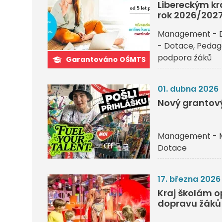
Libereckým kr
rok 2026/202
Management - 
- Dotace
Pedago
podpora žáků
Garantováno OŠMTS
01. dubna 2026
Nový grantový
Management - 
Dotace
17. března 2026
Kraj školám o
dopravu žáků