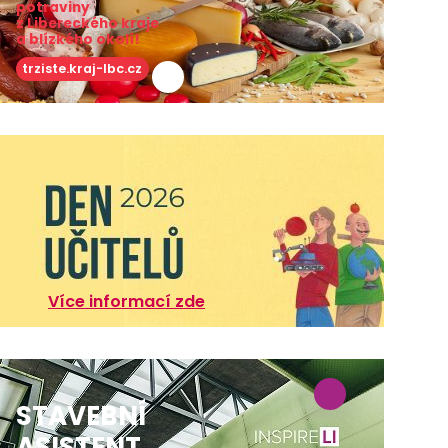
potraviny
z Libereckého kraje
a blízkého okolí!
trziste.kraj-lbc.cz
Více informací zde
STAVEBNÍ
ASISTENT