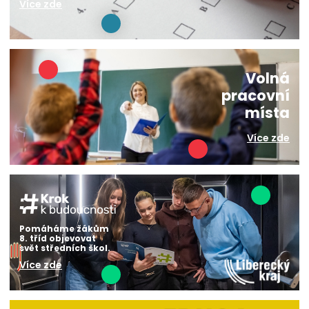
Více zde
Volná
pracovní
místa
Více zde
Pomáháme žákům
8. tříd objevovat
svět středních škol.
Více zde