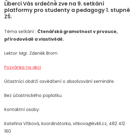
Liberci Vás srdečně zve na 9. setkání
platformy pro studenty a pedagogy 1. stupně
ZŠ.
Téma setkání :
Čtenářská gramotnost v prvouce,
přírodovědě a vlastivědě.
Lektor: Mgr. Zdeněk Brom
Pozvánka na akci
Účastníci obdrží osvědčení o absolvování semináře.
Bez účastnického poplatku.
Kontaktní osoby:
Kateřina Vítková, koordinátorka, vitkova@kvkli.cz, 482 412
160