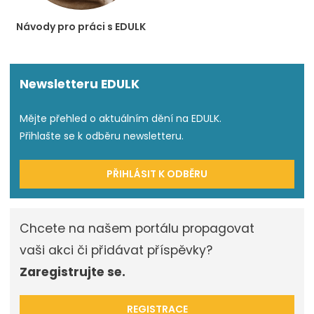
Návody pro práci s EDULK
Newsletteru EDULK
Mějte přehled o aktuálním dění na EDULK.
Přihlašte se k odběru newsletteru.
PŘIHLÁSIT K ODBĚRU
Chcete na našem portálu propagovat
vaši akci či přidávat příspěvky?
Zaregistrujte se.
REGISTRACE