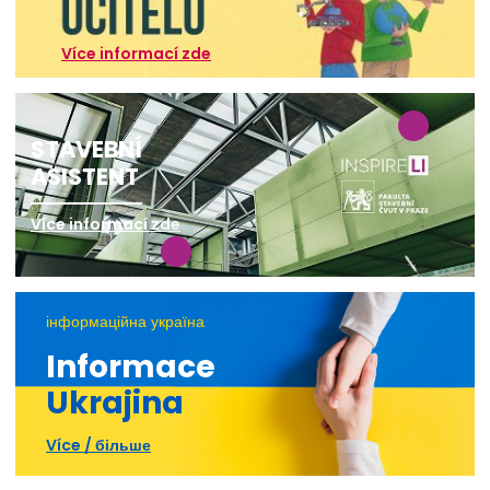
Více informací zde
STAVEBNÍ
ASISTENT
Více informací zde
інформаційна україна
Informace
Ukrajina
Více / більше