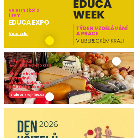
Veletrh škol a
firem
EDUCA EXPO
Více zde
Objevte kvalitní
potraviny
z Libereckého kraje
a blízkého okolí!
trziste.kraj-lbc.cz