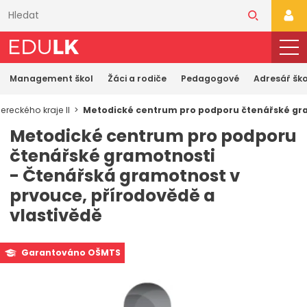
Přeskočit
k
PŘI
hlavnímu
obsahu
Management škol
Žáci a rodiče
Pedagogové
Adresář ško
reckého kraje II
Metodické centrum pro podporu čtenářské gram
Metodické centrum pro podporu
čtenářské gramotnosti
- Čtenářská gramotnost v
prvouce, přírodovědě a
vlastivědě
Garantováno OŠMTS