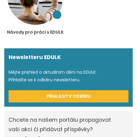
Návody pro práci s EDULK
Newsletteru EDULK
Mějte přehled o aktuálním dění na EDULK.
Přihlašte se k odběru newsletteru.
PŘIHLÁSIT K ODBĚRU
Chcete na našem portálu propagovat
vaši akci či přidávat příspěvky?