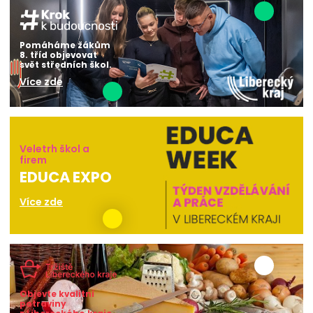
Pomáháme žákům
8. tříd objevovat
svět středních škol.
Více zde
Veletrh škol a
firem
EDUCA EXPO
Více zde
Objevte kvalitní
potraviny