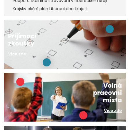
Podpora školního stravování v Libereckém kraji
Krajský akční plán Libereckého kraje II
Přijímací
zkoušky
Více zde
Volná
pracovní
místa
Více zde