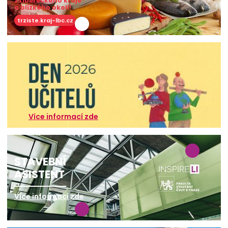
z Libereckého kraje
a blízkého okolí!
trziste.kraj-lbc.cz
Více informací zde
STAVEBNÍ
ASISTENT
Více informací zde