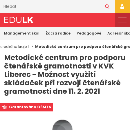
Přeskočit
k
PŘI
hlavnímu
obsahu
Management škol
Žáci a rodiče
Pedagogové
Adresář ško
reckého kraje II
Metodické centrum pro podporu čtenářské gramo
Metodické centrum pro podporu
čtenářské gramotnosti v KVK
Liberec - Možnost využití
skládaček při rozvoji čtenářské
gramotnosti dne 11. 2. 2021
Garantováno OŠMTS