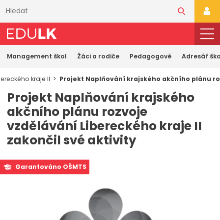
Přeskočit
k
PŘI
hlavnímu
obsahu
Management škol
Žáci a rodiče
Pedagogové
Adresář ško
reckého kraje II
Projekt Naplňování krajského akčního plánu roz
Projekt Naplňování krajského
akčního plánu rozvoje
vzdělávání Libereckého kraje II
zakončil své aktivity
Garantováno OŠMTS