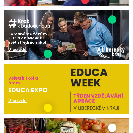
Pomáháme žákům
8. tříd objevovat
svět středních škol.
Více zde
Veletrh škol a
firem
EDUCA EXPO
Více zde