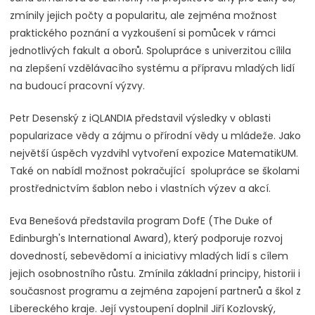
zmínily jejich počty a popularitu, ale zejména možnost
praktického poznání a vyzkoušení si pomůcek v rámci
jednotlivých fakult a oborů. Spolupráce s univerzitou cílila
na zlepšení vzdělávacího systému a přípravu mladých lidí
na budoucí pracovní výzvy.
Petr Desenský z iQLANDIA představil výsledky v oblasti
popularizace vědy a zájmu o přírodní vědy u mládeže. Jako
největší úspěch vyzdvihl vytvoření expozice MatematikUM.
Také on nabídl možnost pokračující spolupráce se školami
prostřednictvím šablon nebo i vlastních výzev a akcí.
Eva Benešová představila program DofE (The Duke of
Edinburgh's International Award), který podporuje rozvoj
dovedností, sebevědomí a iniciativy mladých lidí s cílem
jejich osobnostního růstu. Zmínila základní principy, historii i
současnost programu a zejména zapojení partnerů a škol z
Libereckého kraje. Její vystoupení doplnil Jiří Kozlovský,