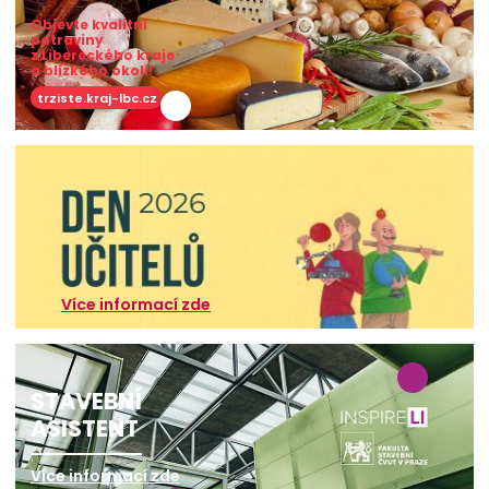
Objevte kvalitní
potraviny
z Libereckého kraje
a blízkého okolí!
trziste.kraj-lbc.cz
Více informací zde
STAVEBNÍ
ASISTENT
Více informací zde