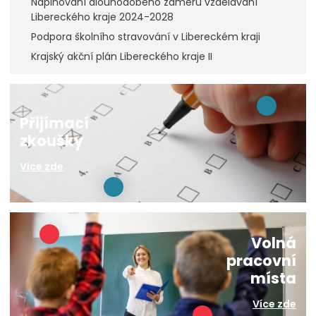
Naplňování dlouhodobého záměru vzdělávání
Libereckého kraje 2024-2028
Podpora školního stravování v Libereckém kraji
Krajský akční plán Libereckého kraje II
Přijímací
zkoušky
Více zde
Volná
pracovní
místa
Více zde