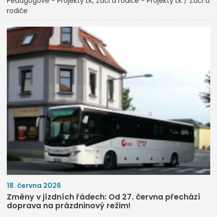
Pedagogové - Projekty LK
Žáci a rodiče - Projekty LK / Žáci a
rodiče
18. června 2026
Změny v jízdních řádech: Od 27. června přechází
doprava na prázdninový režim!