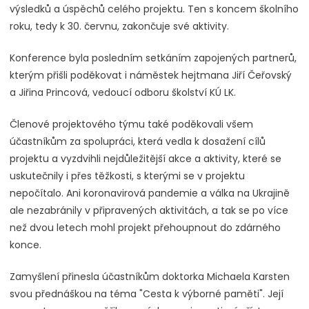
výsledků a úspěchů celého projektu. Ten s koncem školního
roku, tedy k 30. červnu, zakončuje své aktivity.
Konference byla posledním setkáním zapojených partnerů,
kterým přišli poděkovat i náměstek hejtmana Jiří Čeřovský
a Jiřina Princová, vedoucí odboru školství KÚ LK.
Členové projektového týmu také poděkovali všem
účastníkům za spolupráci, která vedla k dosažení cílů
projektu a vyzdvihli nejdůležitější akce a aktivity, které se
uskutečnily i přes těžkosti, s kterými se v projektu
nepočítalo. Ani koronavirová pandemie a válka na Ukrajině
ale nezabránily v připravených aktivitách, a tak se po více
než dvou letech mohl projekt přehoupnout do zdárného
konce.
Zamyšlení přinesla účastníkům doktorka Michaela Karsten
svou přednáškou na téma "Cesta k výborné paměti". Její