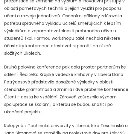
prezentace se zaměřila na výzkum a inovativní přístupy v
oblasti paměťových technik a jejich využití pro podporu
učení a rozvoje jednotlivců. Osobními příklady zdůraznila
potřebu správného výkladu učitelů směřujících k lepším
výsledkům a zapamatovatelnosti probraného učiva u
studentů škol. Formou workshopu také nechala některé
účastníky konference otestovat si paměť na různě
složitých úkolech.
Druhá polovina konference pak dala prostor partnerům ke
sdílení. Ředitelka Krajské vědecké knihovny v Liberci Dana
Petrýdesová představila dosažené výsledky v oblasti
čtenářské gramotnosti a zmínila i dvě proběhlé konference
Čtení – cesta ke vzdělání. Zároveň zdůraznila význam
spolupráce se školami, o kterou se budou snažit i po
ukončení projektu.
Kolegyně z Technické univerzity v Liberci, Inka Teschinská a
Jana Šimanová se zaměřily na projektové dny pro žáky SŠ,