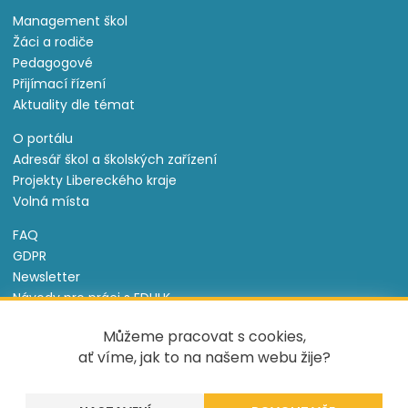
Management škol
Žáci a rodiče
Pedagogové
Přijímací řízení
Aktuality dle témat
O portálu
Adresář škol a školských zařízení
Projekty Libereckého kraje
Volná místa
FAQ
GDPR
Newsletter
Návody pro práci s EDULK
Prohlášení o přístupnosti
Můžeme pracovat s cookies,
Nastavení cookies
ať víme, jak to na našem webu žije?
Informace o souborech cookie