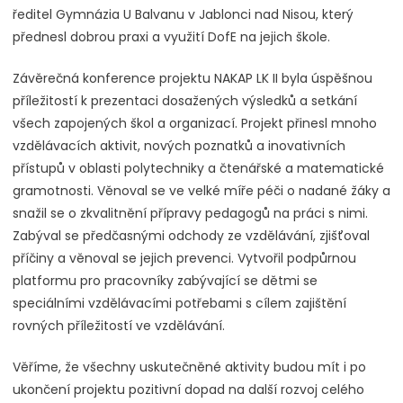
ředitel Gymnázia U Balvanu v Jablonci nad Nisou, který
přednesl dobrou praxi a využití DofE na jejich škole.
Závěrečná konference projektu NAKAP LK II byla úspěšnou
příležitostí k prezentaci dosažených výsledků a setkání
všech zapojených škol a organizací. Projekt přinesl mnoho
vzdělávacích aktivit, nových poznatků a inovativních
přístupů v oblasti polytechniky a čtenářské a matematické
gramotnosti. Věnoval se ve velké míře péči o nadané žáky a
snažil se o zkvalitnění přípravy pedagogů na práci s nimi.
Zabýval se předčasnými odchody ze vzdělávání, zjišťoval
příčiny a věnoval se jejich prevenci. Vytvořil podpůrnou
platformu pro pracovníky zabývající se dětmi se
speciálními vzdělávacími potřebami s cílem zajištění
rovných příležitostí ve vzdělávání.
Věříme, že všechny uskutečněné aktivity budou mít i po
ukončení projektu pozitivní dopad na další rozvoj celého