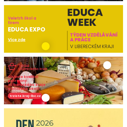
Veletrh škol a
firem
EDUCA EXPO
Více zde
Objevte kvalitní
potraviny
z Libereckého kraje
a blízkého okolí!
trziste.kraj-lbc.cz