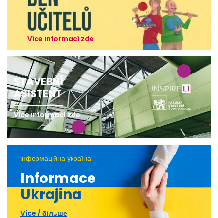
Více informací zde
STAVEBNÍ
ASISTENT
Více informací zde
інформаційна україна
Informace
Ukrajina
Více / більше