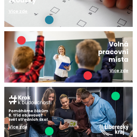
zkoušky
Více zde
Volná
pracovní
místa
Více zde
Pomáháme žákům
8. tříd objevovat
svět středních škol.
Více zde