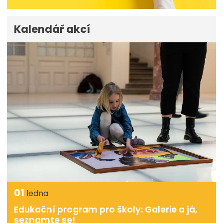
Kalendář akcí
01
ledna
Edukační program pro školy: Galerie a já,
seznamte se!