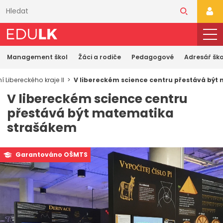
Přeskočit
k
PŘI
hlavnímu
obsahu
Management škol
Žáci a rodiče
Pedagogové
Adresář ško
 Libereckého kraje II
V libereckém science centru přestává bý
V libereckém science centru
přestává být matematika
strašákem
Garantováno OŠMTS