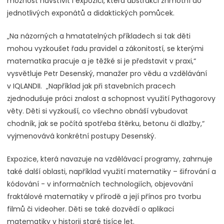
možnost navštívit i expozici, která abstrakci zhmotní do
jednotlivých exponátů a didaktických pomůcek.
„Na názorných a hmatatelných příkladech si tak děti
mohou vyzkoušet řadu pravidel a zákonitostí, se kterými
matematika pracuje a je těžké si je představit v praxi,“
vysvětluje Petr Desenský, manažer pro vědu a vzdělávání
v IQLANDII. „Například jak při stavebních pracech
zjednodušuje práci znalost a schopnost využití Pythagorovy
věty. Děti si vyzkouší, co všechno obnáší vybudovat
chodník, jak se počítá spotřeba štěrku, betonu či dlažby,“
vyjmenovává konkrétní postupy Desenský.
Expozice, která navazuje na vzdělávací programy, zahrnuje
také další oblasti, například využití matematiky – šifrování a
kódování - v informačních technologiích, objevování
fraktálové matematiky v přírodě a její přínos pro tvorbu
filmů či videoher. Děti se také dozvědí o aplikaci
matematiky v historii staré tisíce let.