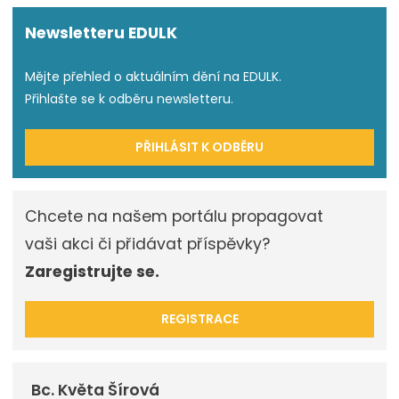
Newsletteru EDULK
Mějte přehled o aktuálním dění na EDULK.
Přihlašte se k odběru newsletteru.
PŘIHLÁSIT K ODBĚRU
Chcete na našem portálu propagovat
vaši akci či přidávat příspěvky?
Zaregistrujte se.
REGISTRACE
Bc. Květa Šírová