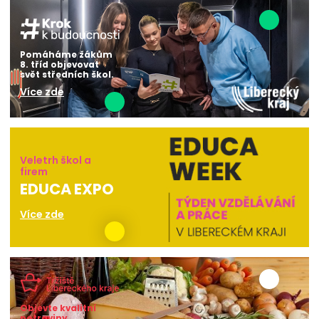
Pomáháme žákům
8. tříd objevovat
svět středních škol.
Více zde
Veletrh škol a
firem
EDUCA EXPO
Více zde
Objevte kvalitní
potraviny