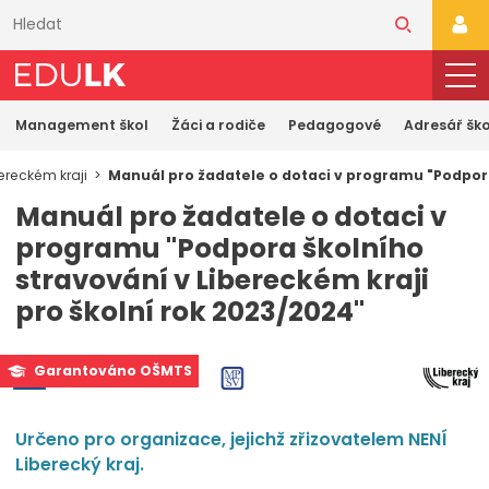
Přeskočit
k
PŘI
hlavnímu
obsahu
Management škol
Žáci a rodiče
Pedagogové
Adresář ško
ereckém kraji
Manuál pro žadatele o dotaci v programu "Podpora
Manuál pro žadatele o dotaci v
programu "Podpora školního
stravování v Libereckém kraji
pro školní rok 2023/2024"
Garantováno OŠMTS
Určeno pro organizace, jejichž zřizovatelem NENÍ
Liberecký kraj.