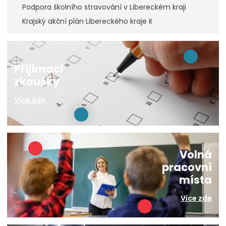
Podpora školního stravování v Libereckém kraji
Krajský akční plán Libereckého kraje II
Přijímací
zkoušky
Více zde
Volná
pracovní
místa
Více zde