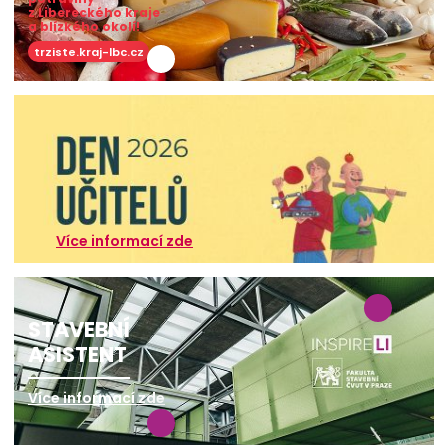
z Libereckého kraje
a blízkého okolí!
trziste.kraj-lbc.cz
Více informací zde
STAVEBNÍ
ASISTENT
Více informací zde