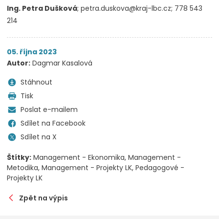
Ing. Petra Dušková
; petra.duskova@kraj-lbc.cz; 778 543
214
05. října 2023
Autor:
Dagmar Kasalová
Stáhnout
Tisk
Poslat e-mailem
Sdílet na Facebook
Sdílet na X
Štítky:
Management - Ekonomika
Management -
Metodika
Management - Projekty LK
Pedagogové -
Projekty LK
Zpět na výpis