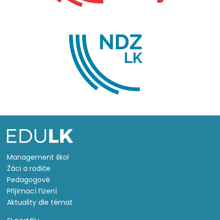
Management škol
Žáci a rodiče
Pedagogové
Přijímací řízení
Aktuality dle témat