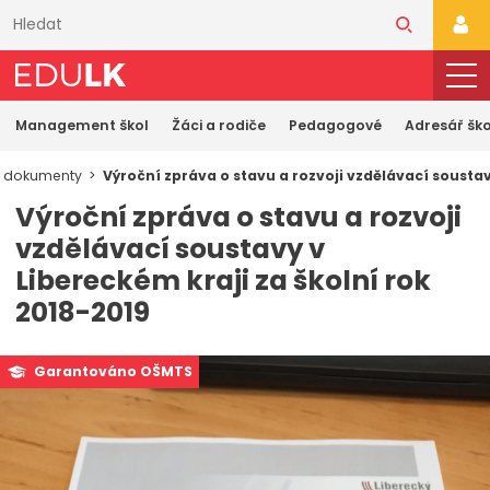
Přeskočit
k
PŘI
hlavnímu
obsahu
Management škol
Žáci a rodiče
Pedagogové
Adresář ško
í dokumenty
Výroční zpráva o stavu a rozvoji vzdělávací soustav
Výroční zpráva o stavu a rozvoji
vzdělávací soustavy v
Libereckém kraji za školní rok
2018-2019
Garantováno OŠMTS