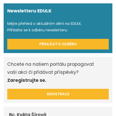
Newsletteru EDULK
Mějte přehled o aktuálním dění na EDULK.
Přihlašte se k odběru newsletteru.
PŘIHLÁSIT K ODBĚRU
Chcete na našem portálu propagovat
vaši akci či přidávat příspěvky?
Zaregistrujte se.
REGISTRACE
Bc. Květa Šírová