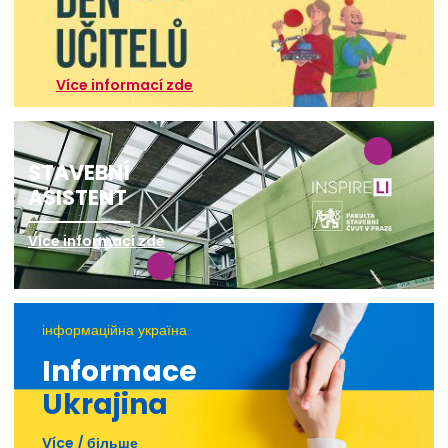
Více informací zde
STAVEBNÍ
ASISTENT
Více informací zde
інформаційна україна
Informace
Ukrajina
Více / більше