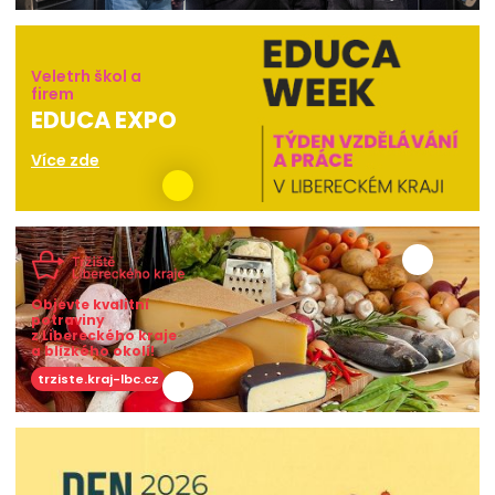
Veletrh škol a
firem
EDUCA EXPO
Více zde
Objevte kvalitní
potraviny
z Libereckého kraje
a blízkého okolí!
trziste.kraj-lbc.cz