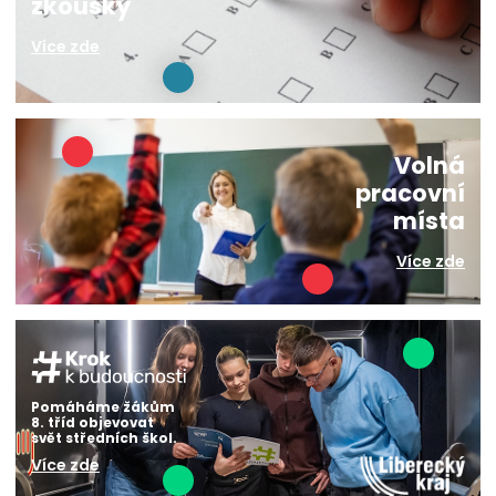
zkoušky
Více zde
Volná
pracovní
místa
Více zde
Pomáháme žákům
8. tříd objevovat
svět středních škol.
Více zde