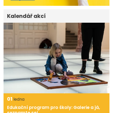
Kalendář akcí
01
ledna
Edukační program pro školy: Galerie a já,
seznamte se!