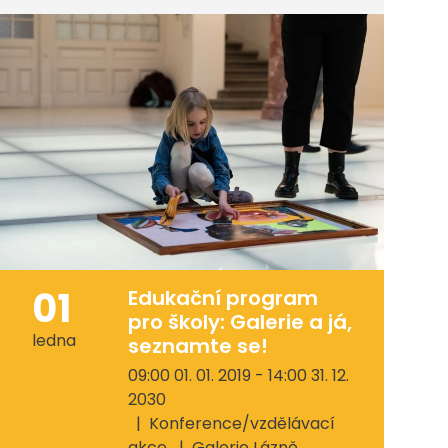
01
Edukační program
pro školy: Galerie a já,
ledna
seznamte se!
09:00 01. 01. 2019 - 14:00 31. 12.
2030
Konference/vzdělávací
akce
Galerie Lázně