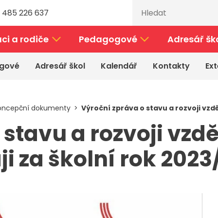
 485 226 637
ci a rodiče
Pedagogové
Adresář šk
gové
Adresář škol
Kalendář
Kontakty
Ext
koncepční dokumenty
Výroční zpráva o stavu a rozvoji vzd
 stavu a rozvoji vzd
ji za školní rok 202