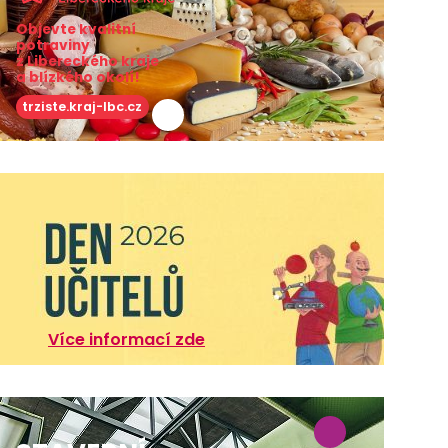
Objevte kvalitní
potraviny
z Libereckého kraje
a blízkého okolí!
trziste.kraj-lbc.cz
Více informací zde