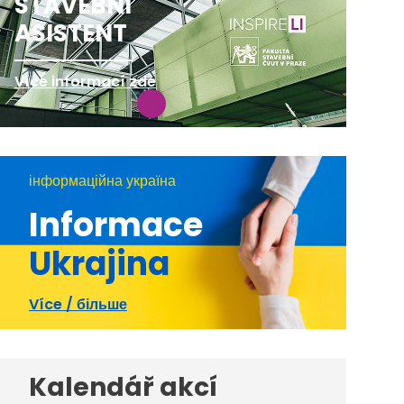
STAVEBNÍ
ASISTENT
Více informací zde
інформаційна україна
Informace
Ukrajina
Více / більше
Kalendář akcí