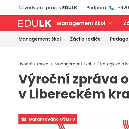
Přeskočit
Návody pro práci s
EDULK
Podpora
+420
k
hlavnímu
obsahu
Management škol
Žá
Management škol
Žáci a rodiče
Pedago
Úvodní stránka
Management škol
Strategické a 
Výroční zpráva o
v Libereckém kra
Garantováno OŠMTS