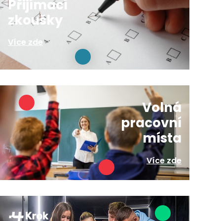
Přijímací
zkoušky
Více zde
Volná
pracovní
místa
Více zde