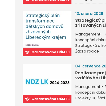
13. února 2026
Strategický 
zřizovaných L
Management - P
koncepční dok
Strategické a 
Žáci a rodiče
Garantováno OŠMTS
04. července 2
Realizace pr
vzdělávání Li
Management - P
koncepční dok
Projekty LK
Žáci
Garantováno OŠMTS