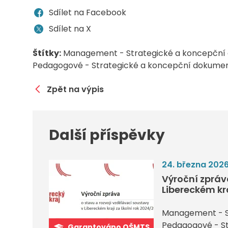
Sdílet na Facebook
Sdílet na X
Štítky:
Management - Strategické a koncepční
Pedagogové - Strategické a koncepční dokume
Zpět na výpis
Další příspěvky
24. března 202
Výroční zpráv
Libereckém kr
Management - S
Pedagogové - S
Garantováno OŠMTS