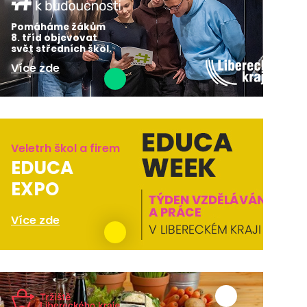
Pomáháme žákům
8. tříd objevovat
svět středních škol.
Více zde
Veletrh škol a firem
EDUCA
EXPO
Více zde