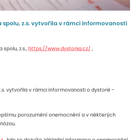
spolu, z.s. vytvořila v rámci informovanosti
spolu, z.s.,
https://www.dystonia.cz/
,
s. vytvořila v rámci informovanosti o dystonii –
lepšímu porozumění onemocnění a v některých
nózou.
cz
, kde se dozvíte základní informace o onemocnění