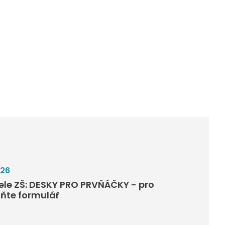
026
tele ZŠ: DESKY PRO PRVŇÁČKY - pro
lňte formulář