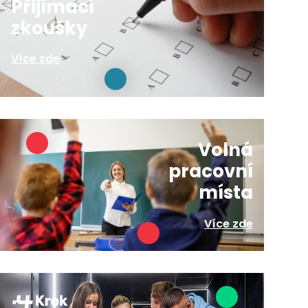
Přijímací
zkoušky
Více zde
Volná
pracovní
místa
Více zde