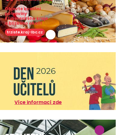
Objevte kvalitní
potraviny
z Libereckého kraje
a blízkého okolí!
trziste.kraj-lbc.cz
Více informací zde