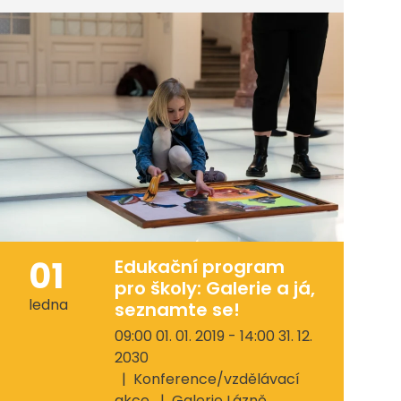
01
Edukační program
pro školy: Galerie a já,
ledna
seznamte se!
09:00 01. 01. 2019 - 14:00 31. 12.
2030
Konference/vzdělávací
akce
Galerie Lázně