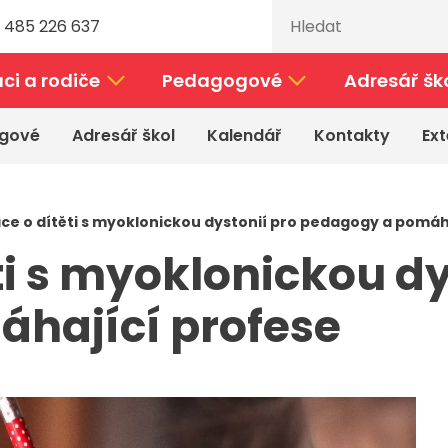
 485 226 637
ci a rodiče
Pedagogové
Adresář šk
gové
Adresář škol
Kalendář
Kontakty
Ext
ce o dítěti s myoklonickou dystonií pro pedagogy a pomáh
ti s myoklonickou dy
hající profese