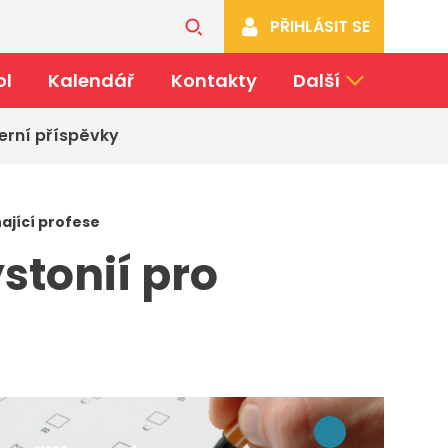
PŘIHLÁSIT SE
ol
Kalendář
Kontakty
Další
erní příspěvky
ající profese
stonií pro