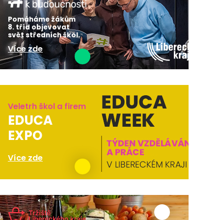
Pomáháme žákům
8. tříd objevovat
svět středních škol.
Více zde
Veletrh škol a firem
EDUCA
EXPO
Více zde