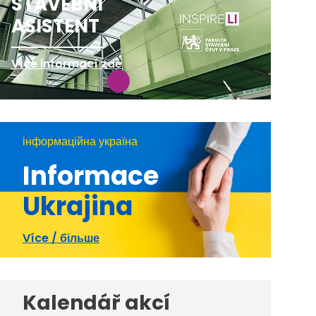
STAVEBNÍ
ASISTENT
Více informací zde
інформаційна україна
Informace
Ukrajina
Více / більше
Kalendář akcí