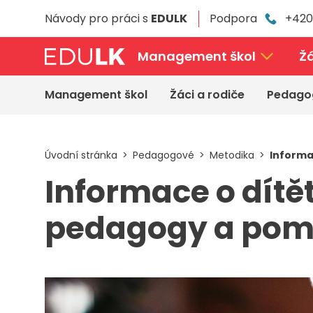
Přeskočit
Návody pro práci s
EDULK
Podpora
+420
k
hlavnímu
obsahu
Management škol
Žá
Management škol
Žáci a rodiče
Pedago
Úvodní stránka
Pedagogové
Metodika
Informa
Informace o dítě
pedagogy a pomá