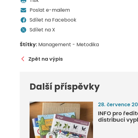
Tisk
Poslat e-mailem
Sdílet na Facebook
Sdílet na X
Štítky:
Management - Metodika
Zpět na výpis
Další příspěvky
28. července 2
INFO pro ředi
distribuci vyp