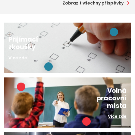
Zobrazit všechny příspěvky
Přijímací
zkoušky
Více zde
Volná
pracovní
místa
Více zde