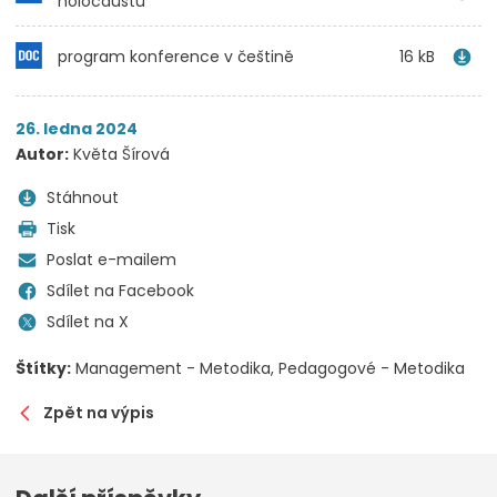
holocaustu
program konference v češtině
16 kB
26. ledna 2024
Autor:
Květa Šírová
Stáhnout
Tisk
Poslat e-mailem
Sdílet na Facebook
Sdílet na X
Štítky:
Management - Metodika
Pedagogové - Metodika
Zpět na výpis