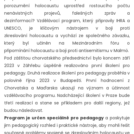
porozumění holocaustu uprostřed rostoucího počtu
nenávistných projevů, falešných zpráv a
dezinformací? Vzdělávací program, který připravily IHRA a
UNESCO, je klíčovým nástrojem v boji proti
zkreslování holocaustu a vychází ze společného závazku,
který byl učiněn na Mezinárodním fóru o
připomínání holocaustu a boji proti antisemitismu v Malmö.
Pod záštitou chorvatského předsednictví bylo koncem září
2023 v Záhřebu úspěšně realizováno první školení pro
pedagogy. Druhá realizace školení pro pedagogy proběhla v
polovině října 2023 v Budapešti. První hodnocení z
Chorvatska a Maďarska ukazují na význam a účinnost
vzdělávacího programu. Nadcházející školení v Praze bude
třetí realizací a stane se příkladem pro další regiony, jež
budou následovat.
Program je určen speciálně pro pedagogy
a poskytuje
jim pedagogický rozhled i praktické nástroje, aby mohli řešit
současné problémy spojené se zkreslováním holocaustu ve