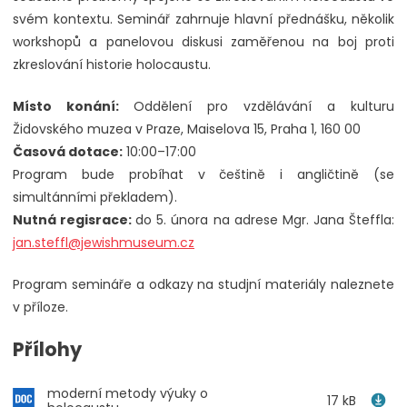
svém kontextu. Seminář zahrnuje hlavní přednášku, několik
workshopů a panelovou diskusi zaměřenou na boj proti
zkreslování historie holocaustu.
Místo konání:
Oddělení pro vzdělávání a kulturu
Židovského muzea v Praze, Maiselova 15, Praha 1, 160 00
Časová dotace:
10:00–17:00
Program bude probíhat v češtině i angličtině (se
simultánními překladem).
Nutná regisrace:
do 5. února na adrese Mgr. Jana Šteffla:
jan.steffl@jewishmuseum.cz
Program semináře a odkazy na studjní materiály naleznete
v příloze.
Přílohy
moderní metody výuky o
17 kB