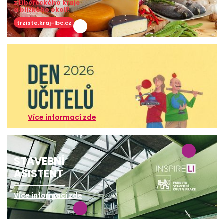
z Libereckého kraje
a blízkého okolí!
trziste.kraj-lbc.cz
Více informací zde
STAVEBNÍ
ASISTENT
Více informací zde