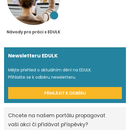
Návody pro práci s EDULK
Newsletteru EDULK
Mějte přehled o aktuálním dění na EDULK.
Přihlašte se k odběru newsletteru.
PŘIHLÁSIT K ODBĚRU
Chcete na našem portálu propagovat
vaši akci či přidávat příspěvky?