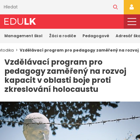
Přeskočit
k
PŘI
hlavnímu
obsahu
Management škol
Žáci a rodiče
Pedagogové
Adresář ško
todika
Vzdělávací program pro pedagogy zaměřený na rozvoj ka
Vzdělávací program pro
pedagogy zaměřený na rozvoj
kapacit v oblasti boje proti
zkreslování holocaustu