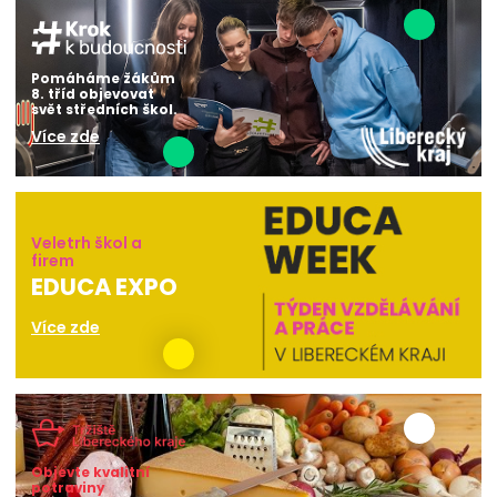
Pomáháme žákům
8. tříd objevovat
svět středních škol.
Více zde
Veletrh škol a
firem
EDUCA EXPO
Více zde
Objevte kvalitní
potraviny