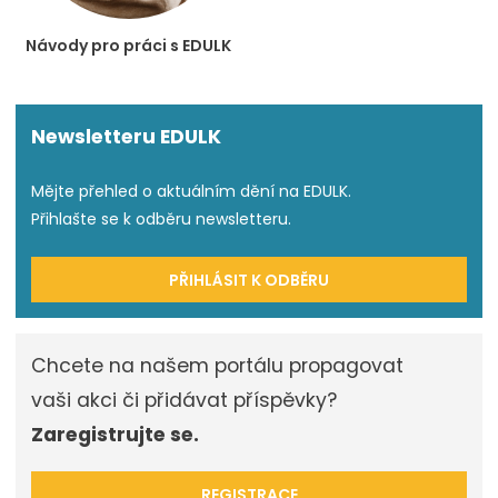
Návody pro práci s EDULK
Newsletteru EDULK
Mějte přehled o aktuálním dění na EDULK.
Přihlašte se k odběru newsletteru.
PŘIHLÁSIT K ODBĚRU
Chcete na našem portálu propagovat
vaši akci či přidávat příspěvky?
Zaregistrujte se.
REGISTRACE