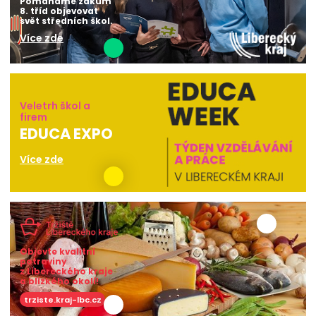
Pomáháme žákům
8. tříd objevovat
svět středních škol.
Více zde
Veletrh škol a
firem
EDUCA EXPO
Více zde
Objevte kvalitní
potraviny
z Libereckého kraje
a blízkého okolí!
trziste.kraj-lbc.cz