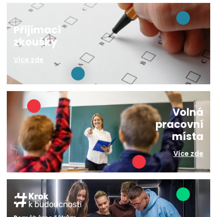
Přijímací
zkoušky
Více zde
Volná
pracovní
místa
Více zde