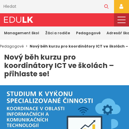
Přeskočit
k
PŘI
hlavnímu
obsahu
Management škol
Žáci a rodiče
Pedagogové
Adresář ško
Pedagogové
Nový běh kurzu pro koordinátory ICT ve školách – 
Nový běh kurzu pro
koordinátory ICT ve školách –
přihlaste se!