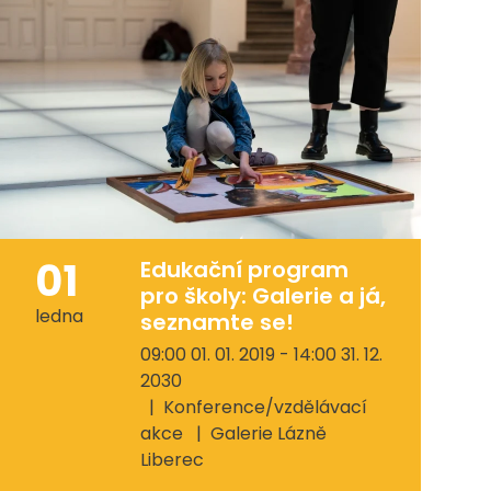
01
Edukační program
pro školy: Galerie a já,
ledna
seznamte se!
09:00 01. 01. 2019 - 14:00 31. 12.
2030
Konference/vzdělávací
akce
Galerie Lázně
Liberec