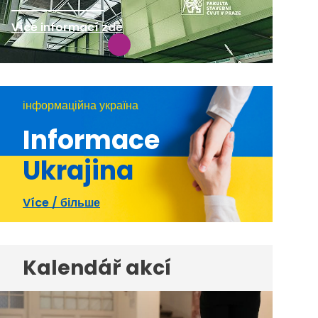
Více informací zde
інформаційна україна
Informace
Ukrajina
Více / більше
Kalendář akcí