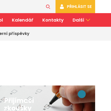
PŘIHLÁSIT SE
ol
Kalendář
Kontakty
Další
erní příspěvky
y
Přijímací
zkoušky