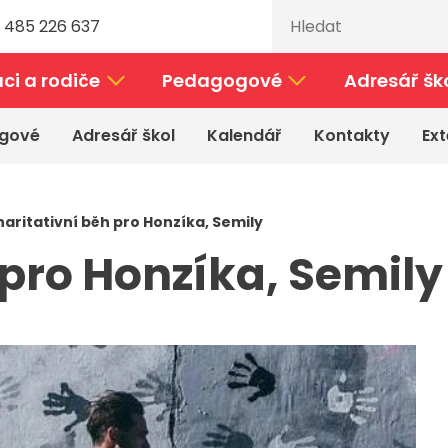
 485 226 637
ci a rodiče
Pedagogové
Adresář šk
gové
Adresář škol
Kalendář
Kontakty
Ext
aritativní běh pro Honzíka, Semily
 pro Honzíka, Semil