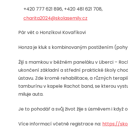
+420 777 621 896, +420 481 621 708,
charita2024@skolasemily.cz
Pár vět o Honzíkovi Kovaříkovi
Honza je kluk s kombinovaným postižením (pohyb
Žijí s mamkou v běžném paneláku v Liberci – Roch
ukončení základní a střední praktické školy cho
ústavu. Zde kromě rehabilitace, a různých terapií
tamburínu v kapele Rachot band, se kterou vystup
miluje auta.
Je to pohodář a svůj život žije s úsměvem i když 
Více informací včetně registrace na:
https://sko