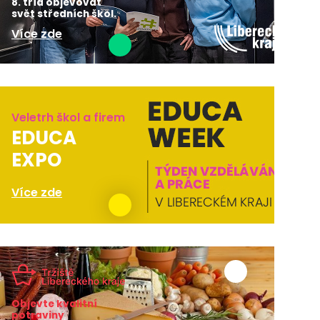
8. tříd objevovat
svět středních škol.
Více zde
Veletrh škol a firem
EDUCA
EXPO
Více zde
Objevte kvalitní
potraviny