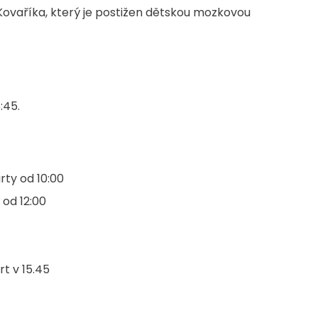
ovaříka, který je postižen dětskou mozkovou
:45.
rty od 10:00
 od 12:00
t v 15.45