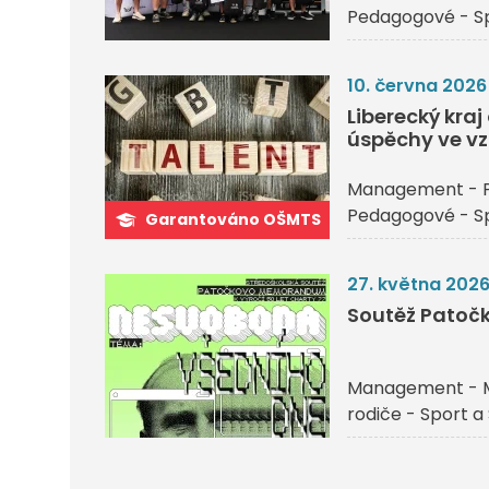
Pedagogové - Sp
10. června 2026
Liberecký kra
úspěchy ve vz
Management - P
Pedagogové - Sp
Garantováno OŠMTS
27. května 202
Soutěž Pato
Management - 
rodiče - Sport a