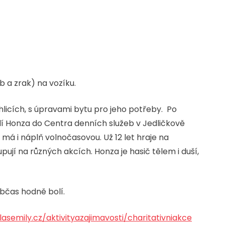
 a zrak) na vozíku.
licích, s úpravami bytu pro jeho potřeby. Po
dí Honza do Centra denních služeb v Jedličkově
 má i náplň volnočasovou. Už 12 let hraje na
ují na různých akcích. Honza je hasič tělem i duší,
občas hodně bolí.
lasemily.cz/aktivityazajimavosti/charitativniakce