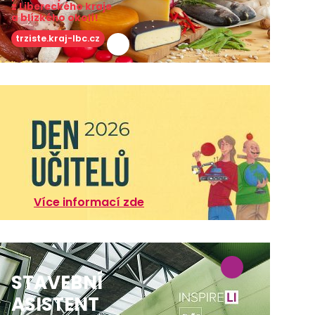
z Libereckého kraje
a blízkého okolí!
trziste.kraj-lbc.cz
Více informací zde
STAVEBNÍ
ASISTENT