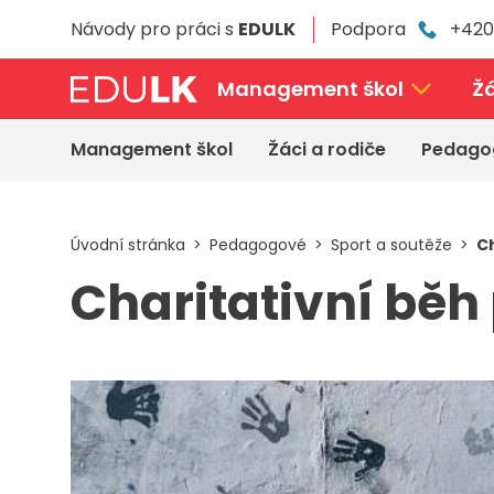
Přeskočit
Návody pro práci s
EDULK
Podpora
+420
k
hlavnímu
obsahu
Management škol
Žá
Management škol
Žáci a rodiče
Pedago
Úvodní stránka
Pedagogové
Sport a soutěže
Ch
Charitativní běh