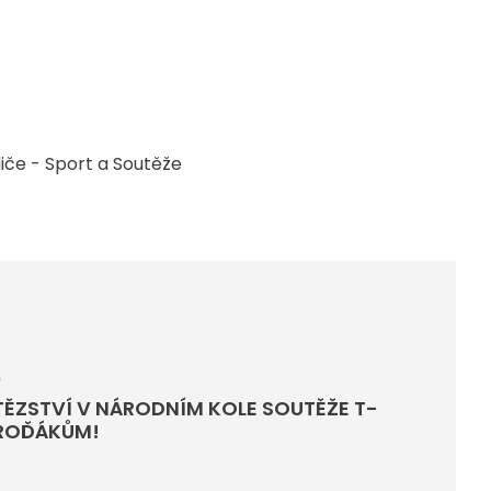
diče - Sport a Soutěže
6
TĚZSTVÍ V NÁRODNÍM KOLE SOUTĚŽE T-
BROĎÁKŮM!