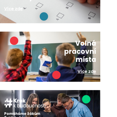
Více zde
Volná
pracovní
místa
Více zde
Pomáháme žákům