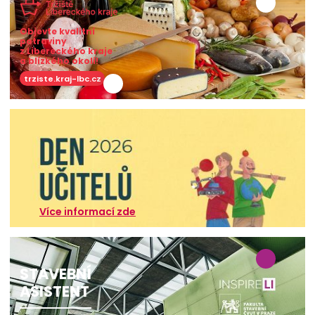
Objevte kvalitní
potraviny
z Libereckého kraje
a blízkého okolí!
trziste.kraj-lbc.cz
Více informací zde
STAVEBNÍ
ASISTENT