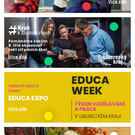
Více zde
Pomáháme žákům
8. tříd objevovat
svět středních škol.
Více zde
Veletrh škol a
firem
EDUCA EXPO
Více zde