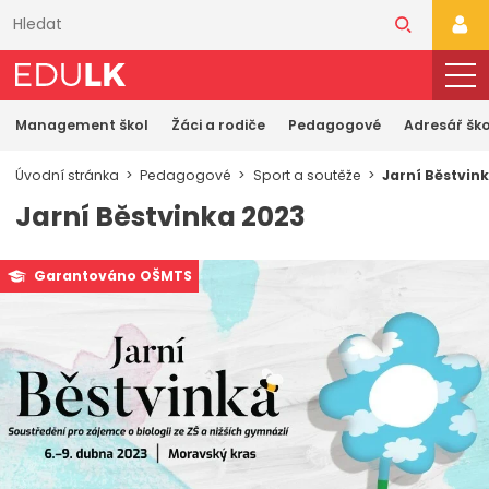
Přeskočit
k
PŘI
hlavnímu
obsahu
Management škol
Žáci a rodiče
Pedagogové
Adresář ško
Úvodní stránka
Pedagogové
Sport a soutěže
Jarní Běstvin
Jarní Běstvinka 2023
Garantováno OŠMTS