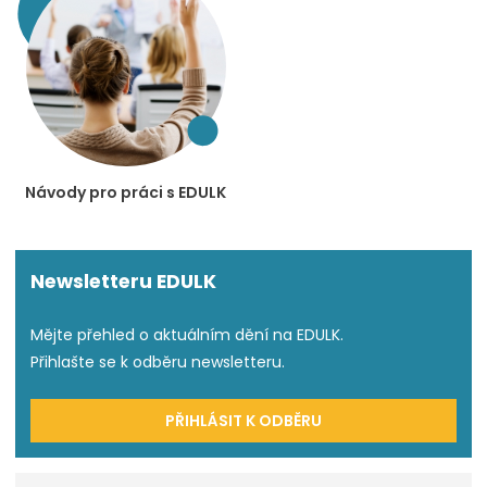
Návody pro práci s EDULK
Newsletteru EDULK
Mějte přehled o aktuálním dění na EDULK.
Přihlašte se k odběru newsletteru.
PŘIHLÁSIT K ODBĚRU