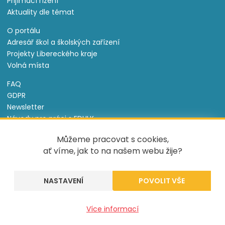
Přijímací řízení
Aktuality dle témat
O portálu
Adresář škol a školských zařízení
Projekty Libereckého kraje
Volná místa
FAQ
GDPR
Newsletter
Návody pro práci s EDULK
Prohlášení o přístupnosti
Můžeme pracovat s cookies,
Nastavení cookies
ať víme, jak to na našem webu žije?
Informace o souborech cookie
NASTAVENÍ
Tento projekt je spolufinancován Evropským sociálním
fondem a státním rozpočtem České republiky.
Více informací
Created by
UVM