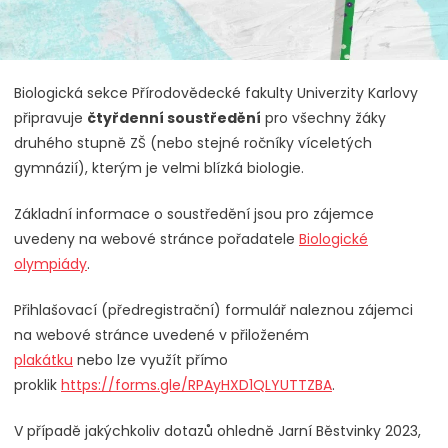
Biologická sekce Přírodovědecké fakulty Univerzity Karlovy
připravuje
čtyřdenní soustředění
pro všechny žáky
druhého stupně ZŠ (nebo stejné ročníky víceletých
gymnázií), kterým je velmi blízká biologie.
Základní informace o soustředění jsou pro zájemce
uvedeny na webové stránce pořadatele
Biologické
olympiády
.
Přihlašovací (předregistrační) formulář naleznou zájemci
na webové stránce uvedené v přiloženém
plakátku
nebo lze využít přímo
proklik
https://forms.gle/RPAyHXD1QLYUTTZBA
.
V případě jakýchkoliv dotazů ohledně Jarní Běstvinky 2023,