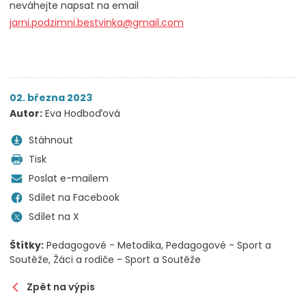
neváhejte napsat na email
jarni.podzimni.bestvinka@gmail.com
02. března 2023
Autor:
Eva Hodboďová
Stáhnout
Tisk
Poslat e-mailem
Sdílet na Facebook
Sdílet na X
Štítky:
Pedagogové - Metodika
Pedagogové - Sport a
Soutěže
Žáci a rodiče - Sport a Soutěže
Zpět na výpis