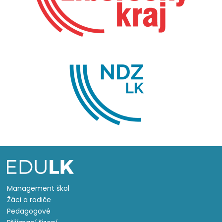
Management škol
Žáci a rodiče
Pedagogové