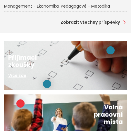
Management - Ekonomika
Pedagogové - Metodika
Zobrazit všechny příspěvky
Přijímací
zkoušky
Více zde
Volná
pracovní
místa