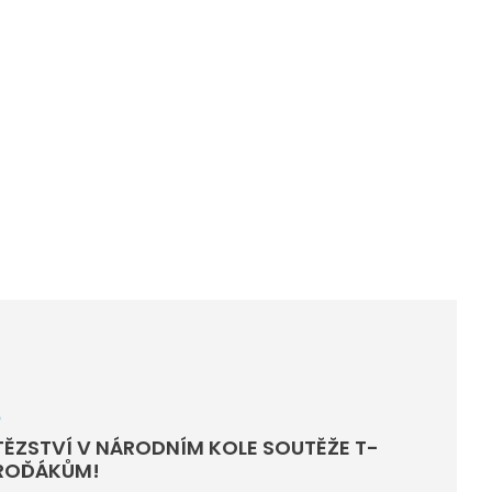
6
TĚZSTVÍ V NÁRODNÍM KOLE SOUTĚŽE T-
BROĎÁKŮM!