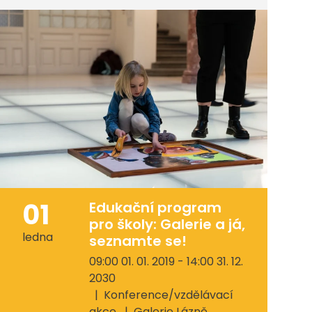
01
Edukační program
pro školy: Galerie a já,
ledna
seznamte se!
09:00 01. 01. 2019 - 14:00 31. 12.
2030
Konference/vzdělávací
akce
Galerie Lázně