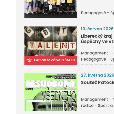
Pedagogové - Sp
10. června 2026
Liberecký kra
úspěchy ve vz
Management - P
Pedagogové - Sp
Garantováno OŠMTS
27. května 202
Soutěž Pato
Management - 
rodiče - Sport a