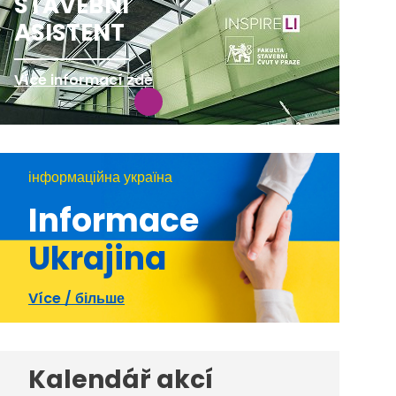
STAVEBNÍ
ASISTENT
Více informací zde
інформаційна україна
Informace
Ukrajina
Více / більше
Kalendář akcí