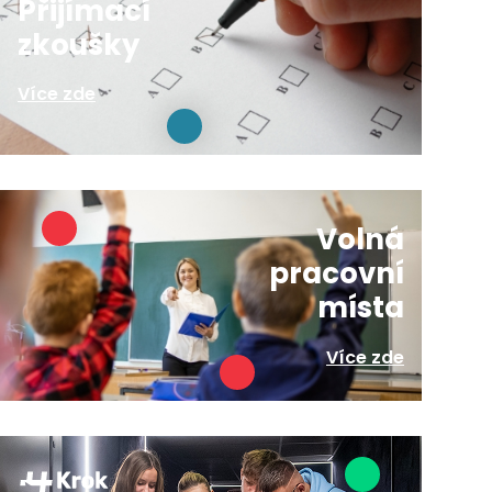
Přijímací
zkoušky
Více zde
Volná
pracovní
místa
Více zde