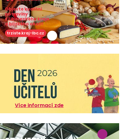
Objevte kvalitní
potraviny
z Libereckého kraje
a blízkého okolí!
trziste.kraj-lbc.cz
Více informací zde