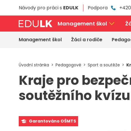
Přeskočit
Návody pro práci s
EDULK
Podpora
+420
k
hlavnímu
obsahu
Management škol
Žá
Management škol
Žáci a rodiče
Pedago
Úvodní stránka
Pedagogové
Sport a soutěže
Kr
Kraje pro bezpečn
soutěžního kvízu
Garantováno OŠMTS