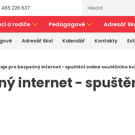
 485 226 637
ci a rodiče
Pedagogové
Adresář šk
gové
Adresář škol
Kalendář
Kontakty
Ext
aje pro bezpečný internet - spuštění online soutěžního kv
ý internet - spuště