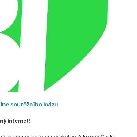
line soutěžního kvízu
ný internet!
i základních a středních škol ve 13 krajích České