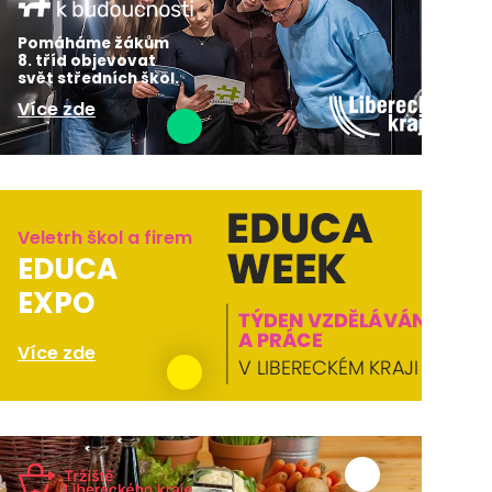
Pomáháme žákům
8. tříd objevovat
svět středních škol.
Více zde
Veletrh škol a firem
EDUCA
EXPO
Více zde