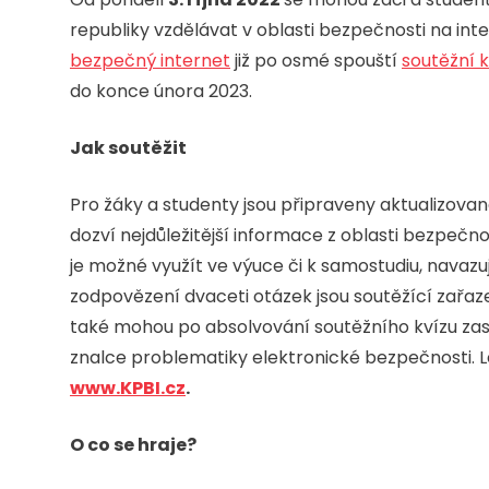
republiky vzdělávat v oblasti bezpečnosti na int
bezpečný internet
již po osmé spouští
soutěžní k
do konce února 2023.
Jak soutěžit
Pro žáky a studenty jsou připraveny aktualizova
dozví nejdůležitější informace z oblasti bezpečno
je možné využít ve výuce či k samostudiu, navazu
zodpovězení dvaceti otázek jsou soutěžící zařaze
také mohou po absolvování soutěžního kvízu zaso
znalce problematiky elektronické bezpečnosti. L
www.KPBI.cz
.
O co se hraje?