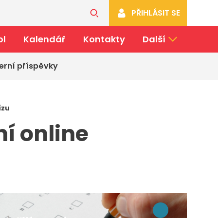
PŘIHLÁSIT SE
ol
Kalendář
Kontakty
Další
erní příspěvky
ízu
ní online