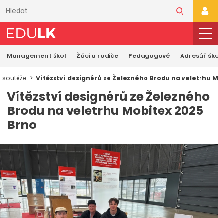
Přeskočit
k
PŘI
hlavnímu
obsahu
Management škol
Žáci a rodiče
Pedagogové
Adresář ško
a soutěže
Vítězství designérů ze Železného Brodu na veletrhu 
Vítězství designérů ze Železného
Brodu na veletrhu Mobitex 2025
Brno