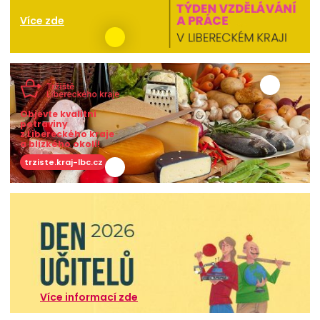
Více zde
Objevte kvalitní
potraviny
z Libereckého kraje
a blízkého okolí!
trziste.kraj-lbc.cz
Více informací zde