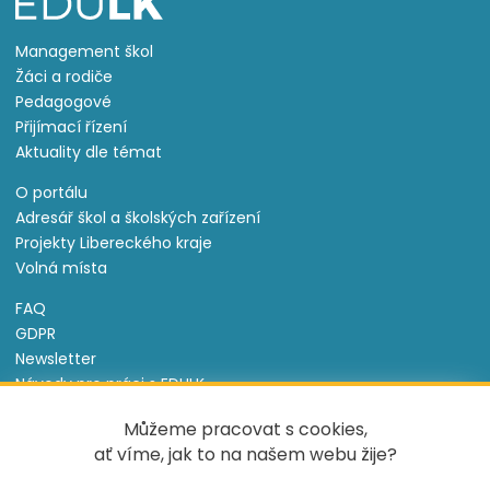
Management škol
Žáci a rodiče
Pedagogové
Přijímací řízení
Aktuality dle témat
O portálu
Adresář škol a školských zařízení
Projekty Libereckého kraje
Volná místa
FAQ
GDPR
Newsletter
Návody pro práci s EDULK
Prohlášení o přístupnosti
Můžeme pracovat s cookies,
Nastavení cookies
ať víme, jak to na našem webu žije?
Informace o souborech cookie