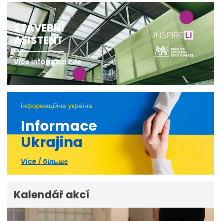
STAVEBNÍ
ASISTENT
Více informací zde
інформаційна україна
Informace
Ukrajina
Více / більше
Kalendář akcí