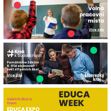
Volná
pracovní
místa
Více zde
Pomáháme žákům
8. tříd objevovat
svět středních škol.
Více zde
Veletrh škol a
firem
EDUCA EXPO