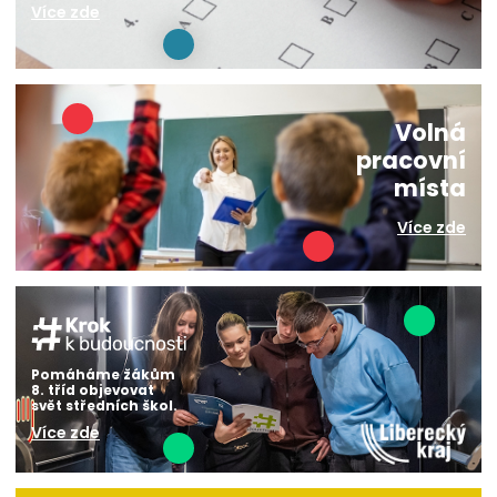
Více zde
Volná
pracovní
místa
Více zde
Pomáháme žákům
8. tříd objevovat
svět středních škol.
Více zde