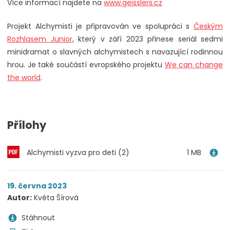
Více informací najdete na
www.geisslers.cz
Projekt Alchymisti je připravován ve spolupráci s
Českým
Rozhlasem Junior
, který v září 2023 přinese seriál sedmi
minidramat o slavných alchymistech s navazující rodinnou
hrou. Je také součástí evropského projektu
We can change
the world
.
Přílohy
Alchymisti vyzva pro deti (2)
1 MB
19. června 2023
Autor:
Květa Šírová
Stáhnout