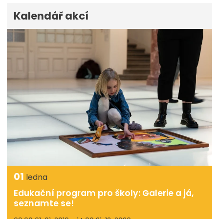
Kalendář akcí
01
ledna
Edukační program pro školy: Galerie a já,
seznamte se!