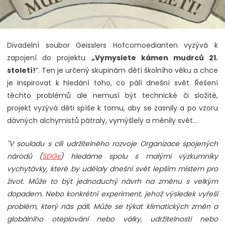
Divadelní soubor Geisslers Hofcomoedianten vyzývá k
zapojení do projektu
„Vymyslete kámen mudrců 21.
století!
“. Ten je určený skupinám dětí školního věku a chce
je inspirovat k hledání toho, co pálí dnešní svět. Řešení
těchto problémů ale nemusí být technické či složité,
projekt vyzývá děti spíše k tomu, aby se zasnily a po vzoru
dávných alchymistů pátraly, vymýšlely a měnily svět…
"V souladu s cíli udržitelného rozvoje Organizace spojených
národů (
SDGs
) hledáme spolu s malými výzkumníky
vychytávky, které by udělaly dnešní svět lepším místem pro
život. Může to být jednoduchý návrh na změnu s velkým
dopadem. Nebo konkrétní experiment, jehož výsledek vyřeší
problém, který nás pálí. Může se týkat klimatických změn a
globálního oteplování nebo války, udržitelnosti nebo