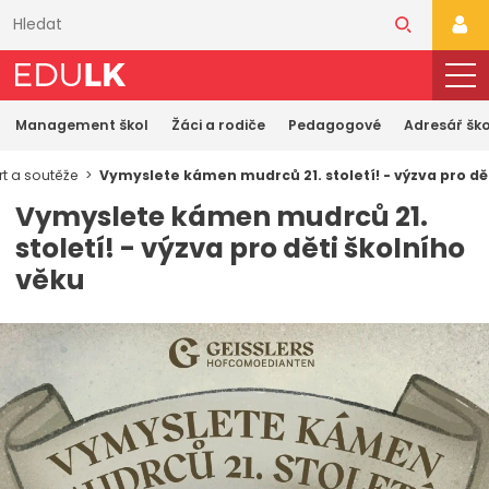
Přeskočit
k
PŘI
hlavnímu
obsahu
Management škol
Žáci a rodiče
Pedagogové
Adresář ško
t a soutěže
Vymyslete kámen mudrců 21. století! - výzva pro dě
Vymyslete kámen mudrců 21.
století! - výzva pro děti školního
věku