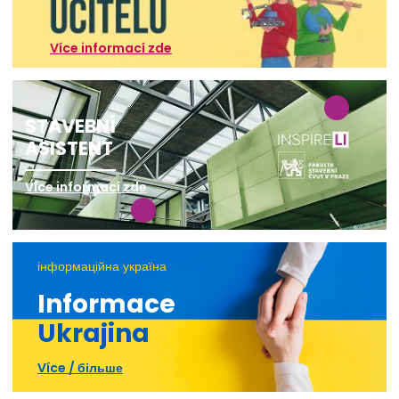
Více informací zde
STAVEBNÍ
ASISTENT
Více informací zde
інформаційна україна
Informace
Ukrajina
Více / більше