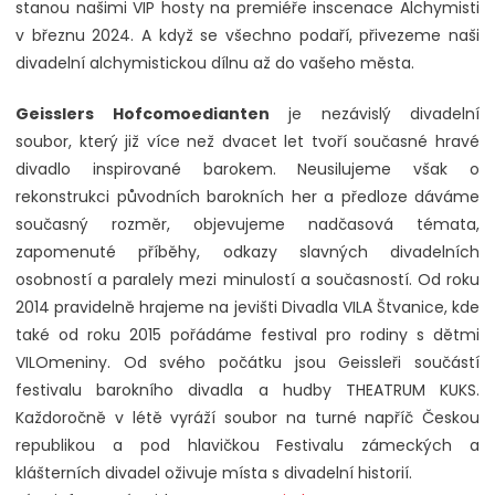
stanou našimi VIP hosty na premiéře inscenace Alchymisti
v březnu 2024. A když se všechno podaří, přivezeme naši
divadelní alchymistickou dílnu až do vašeho města.
Geisslers Hofcomoedianten
je nezávislý divadelní
soubor, který již více než dvacet let tvoří současné hravé
divadlo inspirované barokem. Neusilujeme však o
rekonstrukci původních barokních her a předloze dáváme
současný rozměr, objevujeme nadčasová témata,
zapomenuté příběhy, odkazy slavných divadelních
osobností a paralely mezi minulostí a současností. Od roku
2014 pravidelně hrajeme na jevišti Divadla VILA Štvanice, kde
také od roku 2015 pořádáme festival pro rodiny s dětmi
VILOmeniny. Od svého počátku jsou Geissleři součástí
festivalu barokního divadla a hudby THEATRUM KUKS.
Každoročně v létě vyráží soubor na turné napříč Českou
republikou a pod hlavičkou Festivalu zámeckých a
klášterních divadel oživuje místa s divadelní historií.