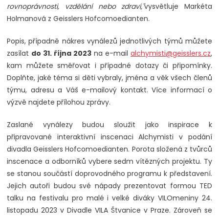
rovnoprávnosti, vzdělání nebo zdraví,"
vysvětluje Markéta
Holmanová z Geisslers Hofcomoedianten.
Popis, případně nákres vynálezů jednotlivých týmů můžete
zasílat
do 31. října 2023
na e-mail
alchymisti@geisslers.cz
,
kam můžete směřovat i případné dotazy či připomínky.
Doplňte, jaké téma si děti vybraly, jména a věk všech členů
týmu, adresu a Váš e-mailový kontakt. Více informací o
výzvě najdete přílohou zprávy.
Zaslané vynálezy budou sloužit jako inspirace k
připravované interaktivní inscenaci Alchymisti v podání
divadla Geisslers Hofcomoedianten. Porota složená z tvůrců
inscenace a odborníků vybere sedm vítězných projektu. Ty
se stanou součástí doprovodného programu k představení.
Jejich autoři budou své nápady prezentovat formou TED
talku na festivalu pro malé i velké diváky VILOmeniny 24.
listopadu 2023 v Divadle VILA Štvanice v Praze. Zároveň se