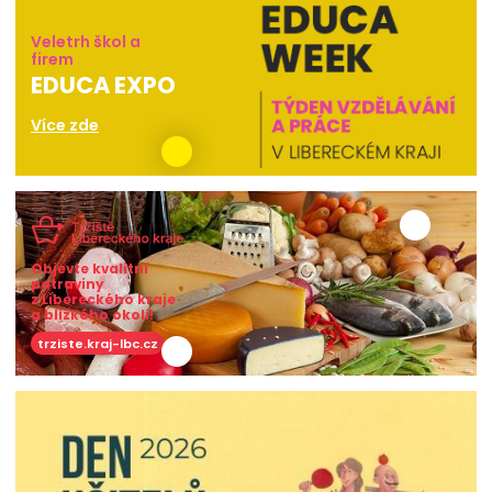
Veletrh škol a
firem
EDUCA EXPO
Více zde
Objevte kvalitní
potraviny
z Libereckého kraje
a blízkého okolí!
trziste.kraj-lbc.cz