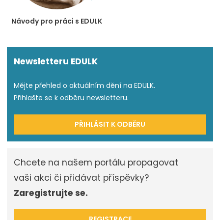
Návody pro práci s EDULK
Newsletteru EDULK
Mějte přehled o aktuálním dění na EDULK.
Přihlašte se k odběru newsletteru.
PŘIHLÁSIT K ODBĚRU
Chcete na našem portálu propagovat
vaši akci či přidávat příspěvky?
Zaregistrujte se.
REGISTRACE