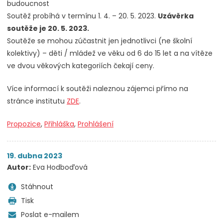
budoucnost
Soutěž probíhá v termínu 1. 4. – 20. 5. 2023.
Uzávěrka
soutěže je 20. 5. 2023.
Soutěže se mohou zúčastnit jen jednotlivci (ne školní
kolektivy) – děti / mládež ve věku od 6 do 15 let a na vítěze
ve dvou věkových kategoriích čekají ceny.
Více informací k soutěži naleznou zájemci přímo na
stránce institutu
ZDE
.
Propozice
,
Přihláška
,
Prohlášení
19. dubna 2023
Autor:
Eva Hodboďová
Stáhnout
Tisk
Poslat e-mailem