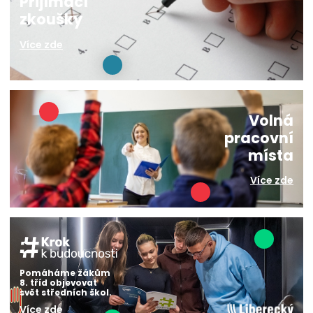
Přijímací
zkoušky
Více zde
Volná
pracovní
místa
Více zde
Pomáháme žákům
8. tříd objevovat
svět středních škol.
Více zde