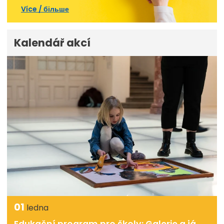
Více / більше
Kalendář akcí
01
ledna