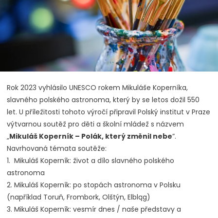
Rok 2023 vyhlásilo UNESCO rokem Mikuláše Koperníka,
slavného polského astronoma, který by se letos dožil 550
let. U příležitosti tohoto výročí připravil Polský institut v Praze
výtvarnou soutěž pro děti a školní mládež s názvem
„
Mikuláš Koperník – Polák, který změnil nebe
”.
Navrhovaná témata soutěže:
1. Mikuláš Koperník: život a dílo slavného polského
astronoma
2. Mikuláš Koperník: po stopách astronoma v Polsku
(například Toruň, Frombork, Olštýn, Elbląg)
3. Mikuláš Koperník: vesmír dnes / naše představy a