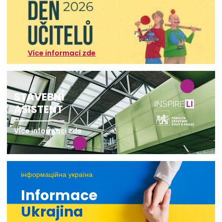
Více informací zde
STAVEBNÍ
ASISTENT
Více informací zde
інформаційна україна
Informace
Ukrajina