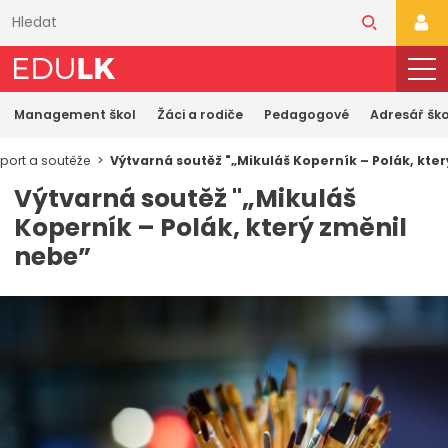
Přeskočit
k
PŘI
hlavnímu
obsahu
Management škol
Žáci a rodiče
Pedagogové
Adresář ško
port a soutěže
Výtvarná soutěž "„Mikuláš Koperník – Polák, kte
Výtvarná soutěž "„Mikuláš
Koperník – Polák, který změnil
nebe”