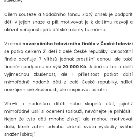
kolektivy.
Cílem soutěže a Nadačního fondu Zlatý oříšek je podpořit
děti v jejich snaze a píli, motivovat je k dalšímu rozvoji a
ukázat veřejnosti, jaké dětské talenty tu máme.
V rámci
novoročního televizního finále v České televizi
se potká celkem 21 dětí z celé České republiky. Celostátní
finále oceňuje 7 vítězů jednak prestižní cenou, ale také
finanční podporou ve výši
20 000 Kč
. Jedná se tak o další
výjimečnou zkušenost, ale i příležitost potkat další
mimořádně nadané děti z celé České republiky, sdílet
navzájem své zkušenosti, ale i inspirovat ostatní.
Víte-li o nadaném dítěti nebo skupině dětí, jejichž
mimořádné úsilí si ocenění zaslouží, neváhejte je přihlásit.
Nejen že tyto děti mnoho získají, ale mohou motivovat
další, které zatím odvahu ukázat světu výsledky svého
snažení sbírají.