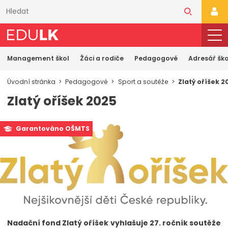
Přeskočit
k
PŘI
hlavnímu
obsahu
Management škol
Žáci a rodiče
Pedagogové
Adresář ško
Úvodní stránka
Pedagogové
Sport a soutěže
Zlatý oříšek 2
Zlatý oříšek 2025
Garantováno OŠMTS
Nadační fond Zlatý oříšek vyhlašuje 27. ročník soutěže