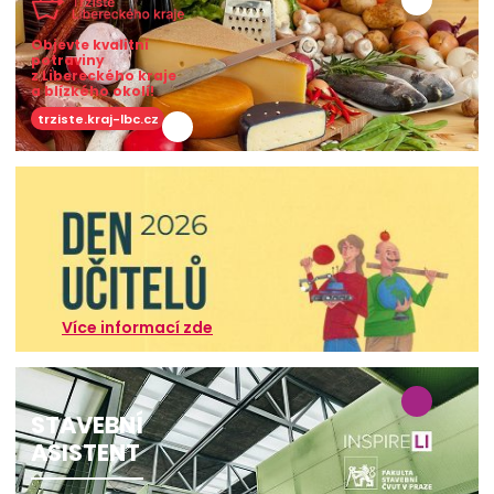
Objevte kvalitní
potraviny
z Libereckého kraje
a blízkého okolí!
trziste.kraj-lbc.cz
Více informací zde
STAVEBNÍ
ASISTENT