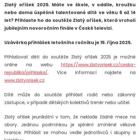
Zlatý oříšek 2025.
Máte ve škole, v oddíle, kroužku
nebo doma úspěšné talentované dítě ve věku 6 až 14
let? Přihlaste ho do soutěže Zlatý oříšek, která vrcholí
jubilejním novoročním finále v České televizi.
Uzávěrka přihlášek letošního ročníku je 15. října 2025.
Přihlašovat děti do soutěže Zlatý oříšek 2025 je možné
online na webu
https://www.zlatyorisek.cz/ceska-
republika/prihlaska/
. Více informací najdete na
www.zlatyorisek.cz
.
Dítě může do soutěže přihlásit rodič nebo zákonný
zástupce, v případě dětských kolektivů trenér nebo učitel.
Zlatý oříšek jeunikátní v tom, že neklade žádné meze na
obory. Jedinou podmínkou je splnění zmíněné věkové
hranice. Přihlásit se mohou vedle jednotlivců i skupiny a