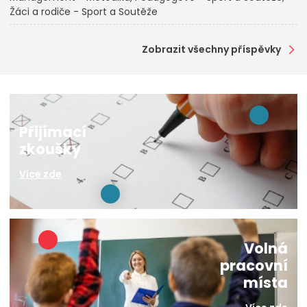
Žáci a rodiče - Sport a Soutěže
Zobrazit všechny příspěvky
Přijímací
zkoušky
Více zde
Volná
pracovní
místa