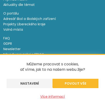
Aktuality dle témat
O portálu
Adresář škol a školských zařízení
Projekty Libereckého kraje
Volná místa
FAQ
GDPR
Newsletter
Návody pro práci s EDULK
Prohlášení o přístupnosti
Můžeme pracovat s cookies,
Nastavení cookies
ať víme, jak to na našem webu žije?
Informace o souborech cookie
NASTAVENÍ
Tento projekt je spolufinancován Evropským sociálním
fondem a státním rozpočtem České republiky.
Více informací
Created by
UVM