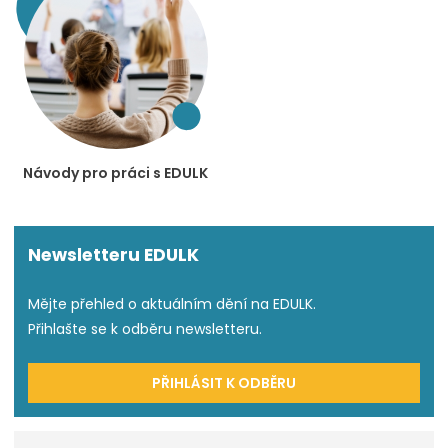
Návody pro práci s EDULK
Newsletteru EDULK
Mějte přehled o aktuálním dění na EDULK.
Přihlašte se k odběru newsletteru.
PŘIHLÁSIT K ODBĚRU