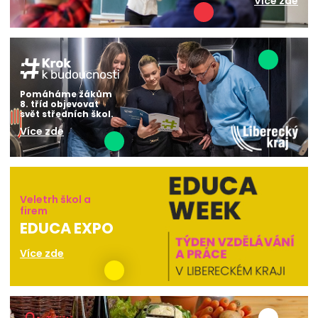
Více zde
Pomáháme žákům
8. tříd objevovat
svět středních škol.
Více zde
Veletrh škol a
firem
EDUCA EXPO
Více zde