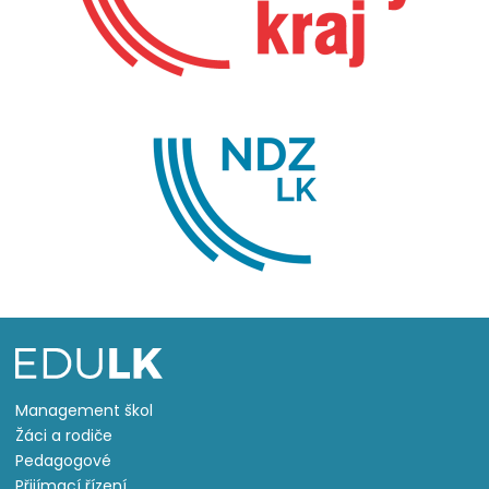
Management škol
Žáci a rodiče
Pedagogové
Přijímací řízení