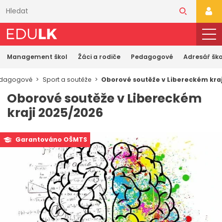
Přeskočit
k
PŘI
hlavnímu
obsahu
Management škol
Žáci a rodiče
Pedagogové
Adresář ško
dagogové
Sport a soutěže
Oborové soutěže v Libereckém kra
Oborové soutěže v Libereckém
kraji 2025/2026
Garantováno OŠMTS