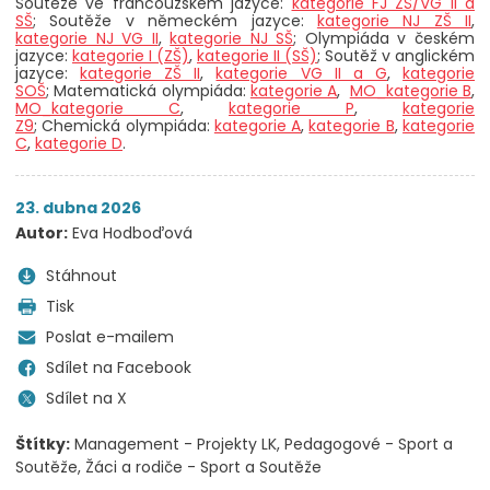
Soutěže ve francouzském jazyce:
kategorie FJ ZŠ/VG II a
SŠ
; Soutěže v německém jazyce:
kategorie NJ ZŠ II
,
kategorie NJ VG II
,
kategorie NJ SŠ
; Olympiáda v českém
jazyce:
kategorie I (ZŠ)
,
kategorie II (SŠ)
; Soutěž v anglickém
jazyce:
kategorie ZŠ II
,
kategorie VG II a G
,
kategorie
SOŠ
; Matematická olympiáda:
kategorie A
,
MO_kategorie B
,
MO_kategorie C
,
kategorie P
,
kategorie
Z9
; Chemická olympiáda:
kategorie A
,
kategorie B
,
kategorie
C
,
kategorie D
.
23. dubna 2026
Autor:
Eva Hodboďová
Stáhnout
Tisk
Poslat e-mailem
Sdílet na Facebook
Sdílet na X
Štítky:
Management - Projekty LK
Pedagogové - Sport a
Soutěže
Žáci a rodiče - Sport a Soutěže