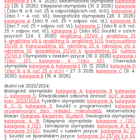
kategorie B
(4. 4. 2025); Matematická olympiáda
kategorie
Z9
(25. 3. 2025); Dějepisná olympiáda (31. 3. 2025)
kategorie
I
(žáci 8. a 9. roč. ZŠ a odpovídajících roč. VLG),
kategorie II
(žáci 1. - 4. roč. SŠ); Geografická olympiáda (26. 3. 2025)
kategorie A
(žáci 6. roč. ZŠ + odpov. roč. VL),
kategorie B
(žáci 7. roč. ZŠ + odpov. roč. VL),
kategorie C
(žáci 8. a 9. roč.
ZŠ + odpov. roč. VL),
kategorie D
(žáci SŠ); Soutěž v cizích
jazycích (24. 3. 2025)
angličtina ZŠ/VG I
,
angličtina ZŠ
II
,
angličtina VG II
,
angličtina G
,
angličtina SOŠ
;
francouzština
ZŠ/VG II
,
francouzština SŠ
;
němčina ZŠ II
,
němčina VG II
,
němčina SŠ
;
španělština ZŠ/VG II
,
španělština SŠ
;
ruština
ZŠ/VG II
; Olympiáda v českém jazyce (19. 3. 2025)
kategorie I
(žáci ZŠ)
,
kategorie II (žáci SŠ)
; Chemická
olympiáda
kategorie A
,
kategorie E
(6. 12. 2025);
kategorie D
(žáci 8. a 9. roč. ZŠ a VLG)
- 27. 3. 2025;
kategorie C
(9. 4.
2025);
kategorie B
(16. 4. 2025)
školní rok 2023/2024:
Biologická olympiáda:
kategorie A
,
kategorie B
kategorie
C
,
kategorie D
; Středoškolská odborná činnost:
SOČ_krajské
kolo_2023/2024
; Fyzikální olympiáda:
kategorie A
,
kategorie
B, C, D
,
kategorie E
; Soutěž v programování:
kategorie
programování žáci, mládež, mikrořadičů
; Matematický
klokan:
Klokánek
,
Benjamín
,
Student
; Geologická olympiáda:
kategorie A, B
; Dějepisná olympiáda:
kategorie I (ZŠ)
,
kategorie II (SŠ)
; Zeměpisná olympiáda:
kategorie A_B_C
,
kategorie D(SŠ)
; Soutěž v ruském jazyce:
kategorie RJ ZŠ
II
; Soutěž ve španělském jazyce:
kategorie ŠJ ZŠ/VG II a SŠ
;