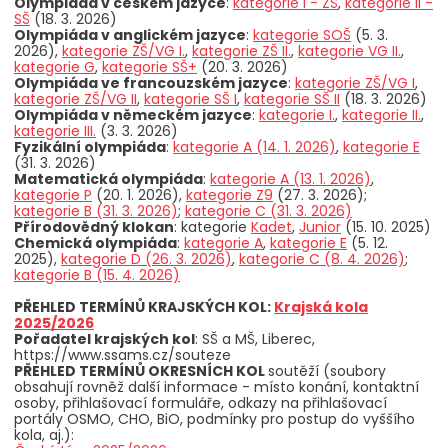
Olympiáda v českém jazyce
:
kategorie I - ZŠ
,
kategorie II -
SŠ
(18. 3. 2026)
Olympiáda v anglickém jazyce
:
kategorie SOŠ
(5. 3.
2026),
kategorie ZŠ/VG I.
,
kategorie ZŠ II.
,
kategorie VG II.
,
kategorie G
,
kategorie SŠ+
(20. 3. 2026)
Olympiáda ve francouzském jazyce
:
kategorie ZŠ/VG I
,
kategorie ZŠ/VG II
,
kategorie SŠ I
,
kategorie SŠ II
(18. 3. 2026)
Olympiáda v německém jazyce
:
kategorie I.
,
kategorie II.
,
kategorie III.
(3. 3. 2026)
Fyzikální olympiáda
:
kategorie A (14. 1. 2026)
,
kategorie E
(31. 3. 2026)
Matematická olympiáda
:
kategorie A (13. 1. 2026)
,
kategorie P
(20. 1. 2026),
kategorie Z9
(27. 3. 2026);
kategorie B (31. 3. 2026)
;
kategorie C (31. 3. 2026)
Přírodovědný klokan
: kategorie
Kadet
,
Junior
(15. 10. 2025)
Chemická olympiáda
:
kategorie A
,
kategorie E
(5. 12.
2025),
kategorie D (26. 3. 2026)
,
kategorie C (8. 4. 2026)
;
kategorie B (15. 4. 2026)
PŘEHLED TERMÍNŮ KRAJSKÝCH KOL:
Krajská kola
2025/2026
Pořadatel krajských kol
: SŠ a MŠ, Liberec,
https://www.ssams.cz/souteze
PŘEHLED TERMÍNŮ OKRESNÍCH KOL
soutěží (soubory
obsahují rovněž další informace - místo konání, kontaktní
osoby, přihlašovací formuláře, odkazy na přihlašovací
portály OSMO, CHO, BiO, podmínky pro postup do vyššího
kola, aj.):