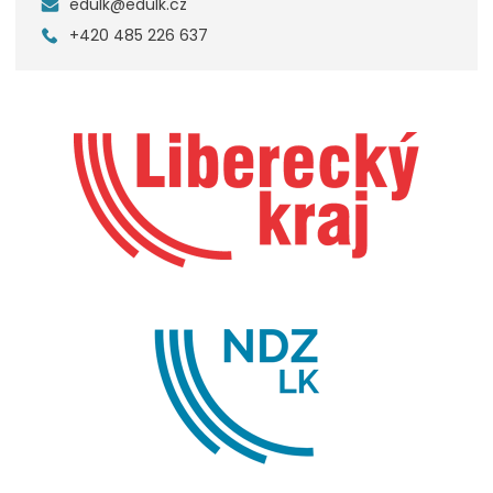
edulk@edulk.cz
+420 485 226 637