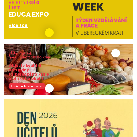
Veletrh škol a
firem
EDUCA EXPO
Více zde
Objevte kvalitní
potraviny
z Libereckého kraje
a blízkého okolí!
trziste.kraj-lbc.cz