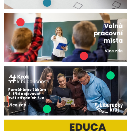
Volná
pracovní
místa
Více zde
Pomáháme žákům
8. tříd objevovat
svět středních škol.
Více zde