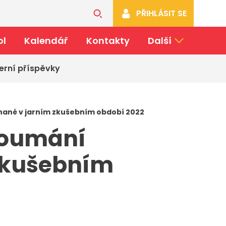
PŘIHLÁSIT SE
ol
Kalendář
Kontakty
Další
erní příspěvky
nané v jarním zkušebním období 2022
koumání
 zkušebním