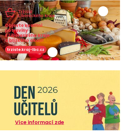
Objevte kvalitní
potraviny
z Libereckého kraje
a blízkého okolí!
trziste.kraj-lbc.cz
Více informací zde