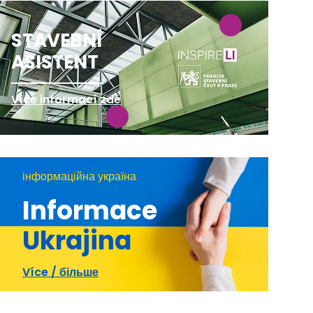
STAVEBNÍ
ASISTENT
Více informací zde
інформаційна україна
Informace
Ukrajina
Více / більше