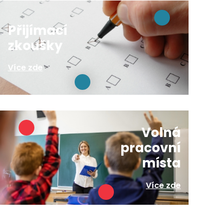
Přijímací
zkoušky
Více zde
Volná
pracovní
místa
Více zde