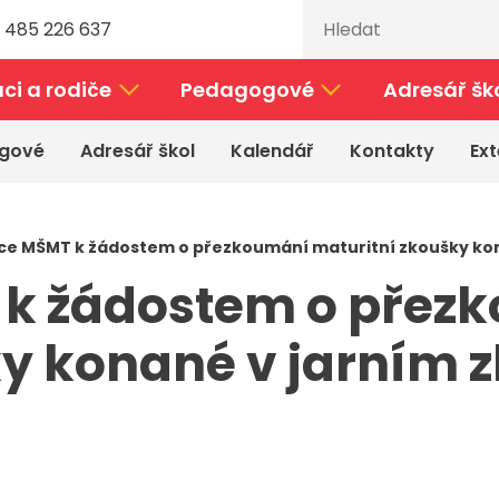
 485 226 637
ci a rodiče
Pedagogové
Adresář šk
gové
Adresář škol
Kalendář
Kontakty
Ext
ce MŠMT k žádostem o přezkoumání maturitní zkoušky ko
 k žádostem o přez
ky konané v jarním