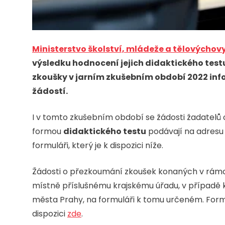
Ministerstvo školství, mládeže a tělovýchov
výsledku hodnocení jejich didaktického test
zkoušky v jarním zkušebním období 2022 inf
žádostí.
I v tomto zkušebním období se žádosti žadatel
formou
didaktického testu
podávají na adresu 
formuláři, který je k dispozici níže.
Žádosti o přezkoumání zkoušek konaných v rámci 
místně příslušnému krajskému úřadu, v případě 
města Prahy, na formuláři k tomu určeném. Formu
dispozici
zde
.