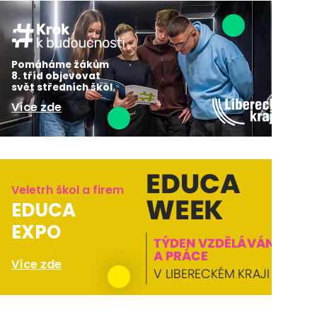
Pomáháme žákům
8. tříd objevovat
svět středních škol.
Více zde
Veletrh škol a firem
EDUCA
EXPO
Více zde