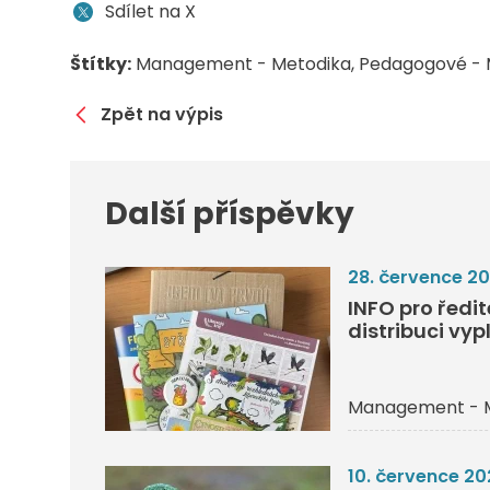
Sdílet na X
Štítky:
Management - Metodika
Pedagogové - 
Zpět na výpis
Další příspěvky
28. července 2
INFO pro ředi
distribuci vyp
Management - 
10. července 20