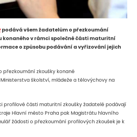
y
podává všem žadatelům o přezkoumání
u konaného v rámci společné části maturitní
ormace o způsobu podávání a vyřizování jejich
ů o přezkoumání zkoušky konané
Ministerstva školství, mládeže a tělovýchovy na
profilové části maturitní zkoušky žadatelé podávají
kraje Hlavní město Praha pak Magistrátu hlavního
lář žádosti o přezkoumání profilových zkoušek je k