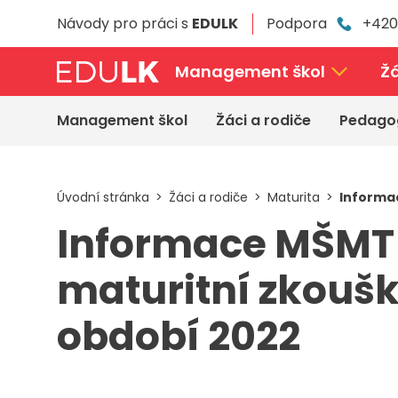
Přeskočit
Návody pro práci s
EDULK
Podpora
+420
k
hlavnímu
obsahu
Management škol
Žá
Management škol
Žáci a rodiče
Pedago
Úvodní stránka
Žáci a rodiče
Maturita
Informa
Informace MŠMT
maturitní zkouš
období 2022