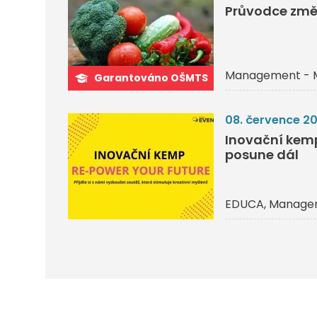
Průvodce změ
Management - 
Garantováno OŠMTS
08. července 2
Inovační kemp 
posune dál
EDUCA
Managem