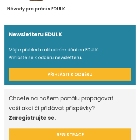
Návody pro práci s EDULK
Newsletteru EDULK
Mějte přehled o aktuálním dění na EDULK.
Přihlašte se k odběru newsletteru.
PŘIHLÁSIT K ODBĚRU
Chcete na našem portálu propagovat
vaši akci či přidávat příspěvky?
Zaregistrujte se.
REGISTRACE