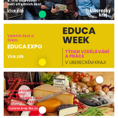
8. tříd objevovat
svět středních škol.
Více zde
Veletrh škol a
firem
EDUCA EXPO
Více zde
Objevte kvalitní
potraviny
z Libereckého kraje
a blízkého okolí!
trziste.kraj-lbc.cz