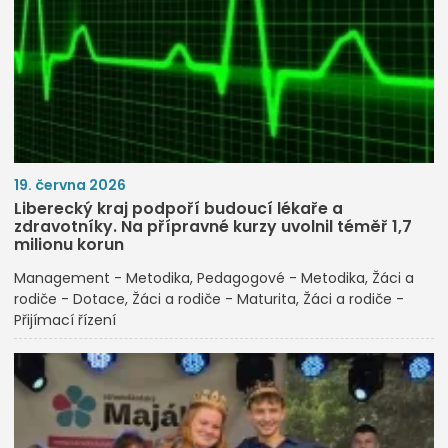
19. června 2026
Liberecký kraj podpoří budoucí lékaře a
zdravotníky. Na přípravné kurzy uvolnil téměř 1,7
milionu korun
Management - Metodika
Pedagogové - Metodika
Žáci a
rodiče - Dotace
Žáci a rodiče - Maturita
Žáci a rodiče -
Přijímací řízení