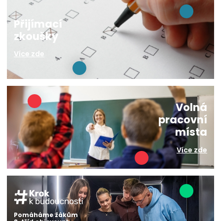
Přijímací
zkoušky
Více zde
Volná
pracovní
místa
Více zde
Pomáháme žákům