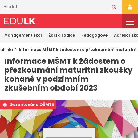
Přeskočit
k
PŘI
hlavnímu
obsahu
Management škol
Žáci a rodiče
Pedagogové
Adresář ško
aturita
Informace MŠMT k žádostem o přezkoumání maturitní
Informace MŠMT k žádostem o
přezkoumání maturitní zkoušky
konané v podzimním
zkušebním období 2023
Garantováno OŠMTS