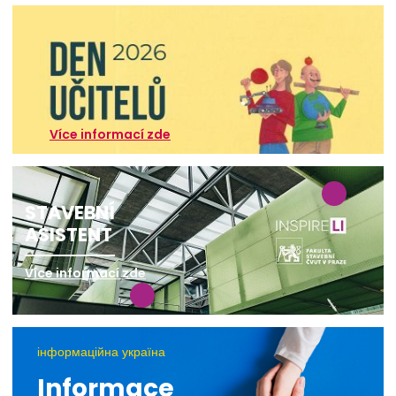
Více informací zde
STAVEBNÍ
ASISTENT
Více informací zde
інформаційна україна
Informace