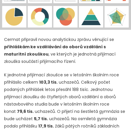
Cermat připravil novou analytickou zprávu věnující se
přihláškám ke vzdělávání do oborů vzdělání s
maturitní zkouškou
, ve kterých je jednotná přijímací
zkouška součástí přijímacího řízení.
K jednotné přijímací zkoušce se v letošním školním roce
přihlásilo celkem
103,3 tis.
uchazečů. Celkový počet
podaných přihlášek letos přesáhl 188 tisíc. Jednotnou
přijímací zkoušku do čtyřletých oborů vzdělání a oborů
nástavbového studia bude v letošním školním roce
konat
79,6 tis.
uchazečů. O přijetí na šestiletá gymnázia se
bude ucházet
5,7 tis.
uchazečů. Na osmiletá gymnázia
podalo přihlášku
17,9 tis.
žáků pátých ročníků základních