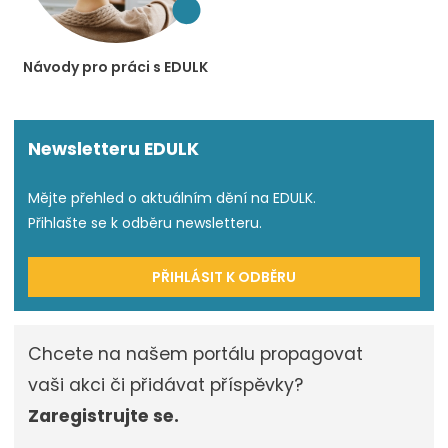
Návody pro práci s EDULK
Newsletteru EDULK
Mějte přehled o aktuálním dění na EDULK.
Přihlašte se k odběru newsletteru.
PŘIHLÁSIT K ODBĚRU
Chcete na našem portálu propagovat
vaši akci či přidávat příspěvky?
Zaregistrujte se.