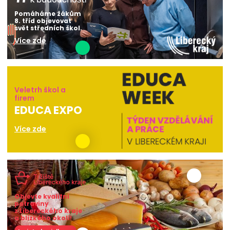
Pomáháme žákům
8. tříd objevovat
svět středních škol.
Více zde
Veletrh škol a
firem
EDUCA EXPO
Více zde
Objevte kvalitní
potraviny
z Libereckého kraje
a blízkého okolí!