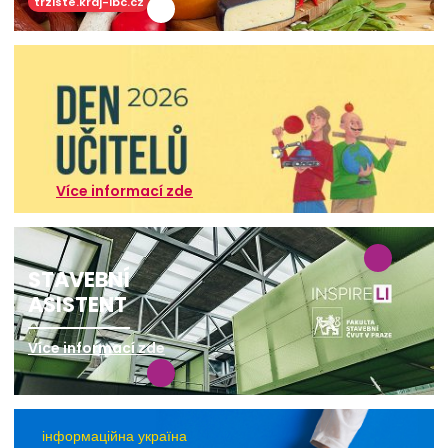
trziste.kraj-lbc.cz
Více informací zde
STAVEBNÍ
ASISTENT
Více informací zde
інформаційна україна