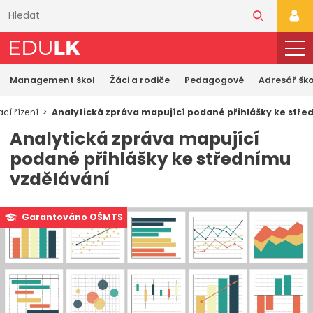
Přeskočit
k
PŘI
hlavnímu
obsahu
Management škol
Žáci a rodiče
Pedagogové
Adresář ško
ací řízení
Analytická zpráva mapující podané přihlášky ke stř
Analytická zpráva mapující
podané přihlášky ke střednímu
vzdělávání
Garantováno OŠMTS