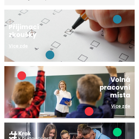
Přijímací
zkoušky
Více zde
Volná
pracovní
místa
Více zde