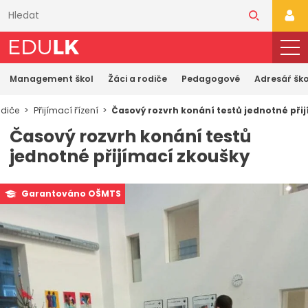
Přeskočit
k
PŘI
hlavnímu
obsahu
Management škol
Žáci a rodiče
Pedagogové
Adresář ško
odiče
Přijímací řízení
Časový rozvrh konání testů jednotné při
Časový rozvrh konání testů
jednotné přijímací zkoušky
Garantováno OŠMTS