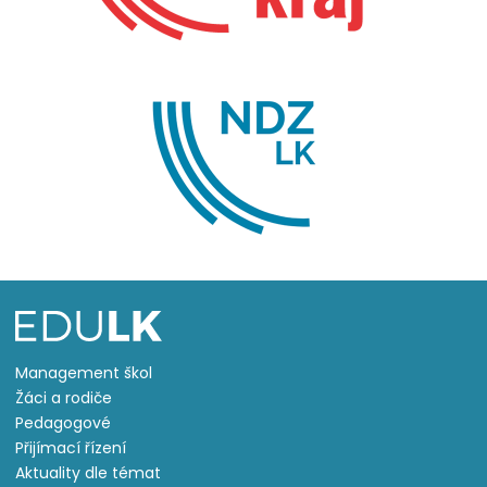
Management škol
Žáci a rodiče
Pedagogové
Přijímací řízení
Aktuality dle témat