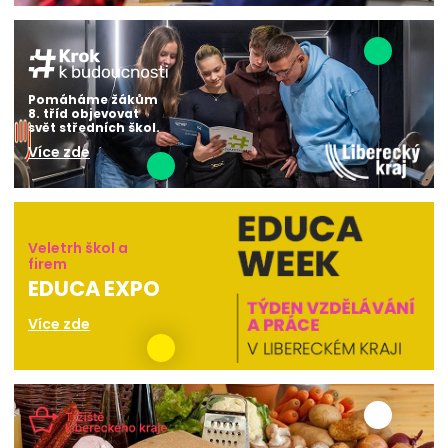
Pomáháme žákům
8. tříd objevovat
svět středních škol.
Více zde
Veletrh škol a
firem
EDUCA EXPO
Více zde