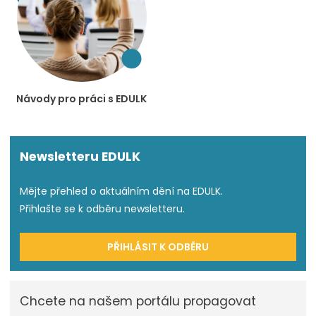
Návody pro práci s EDULK
Newsletteru EDULK
Mějte přehled o aktuálním dění na EDULK.
Přihlašte se k odběru newsletteru.
PŘIHLÁSIT K ODBĚRU
Chcete na našem portálu propagovat