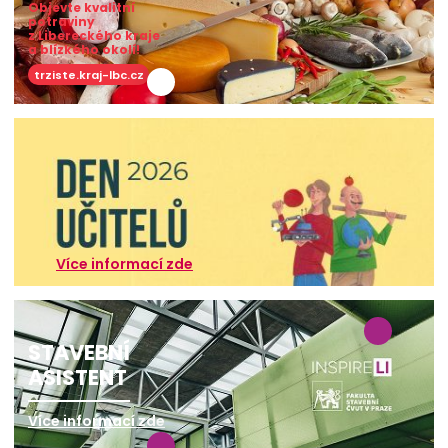
Objevte kvalitní
potraviny
z Libereckého kraje
a blízkého okolí!
trziste.kraj-lbc.cz
Více informací zde
STAVEBNÍ
ASISTENT
Více informací zde