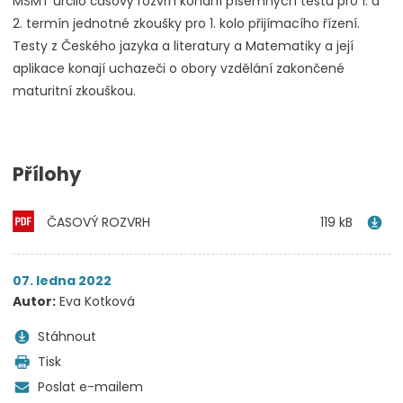
MŠMT určilo časový rozvrh konání písemných testů pro 1. a
2. termín jednotné zkoušky pro 1. kolo přijímacího řízení.
Testy z Českého jazyka a literatury a Matematiky a její
aplikace konají uchazeči o obory vzdělání zakončené
maturitní zkouškou.
Přílohy
ČASOVÝ ROZVRH
119 kB
07. ledna 2022
Autor:
Eva Kotková
Stáhnout
Tisk
Poslat e-mailem