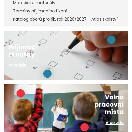
Metodické materiály
Termíny přijímacího řízení
Katalog oborů pro šk. rok 2026/2027 - Atlas školství
Přijímací
zkoušky
Více zde
Volná
pracovní
místa
Více zde