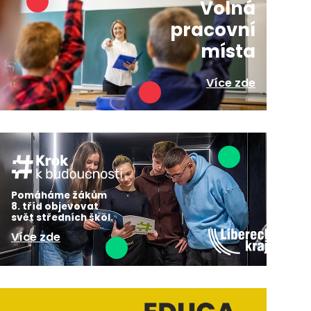
Volná
pracovní
místa
Více zde
Pomáháme žákům
8. tříd objevovat
svět středních škol.
Více zde