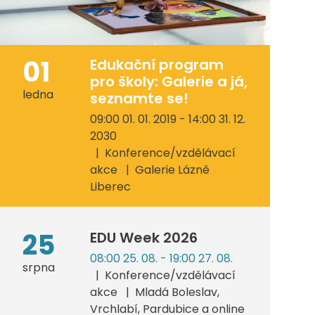
01
Edukační program
pro školy: Galerie a já,
ledna
seznamte se!
09:00 01. 01. 2019 - 14:00 31. 12.
2030
Konference/vzdělávací
akce
Galerie Lázně
Liberec
25
EDU Week 2026
08:00 25. 08. - 19:00 27. 08.
srpna
Konference/vzdělávací
akce
Mladá Boleslav,
Vrchlabí, Pardubice a online