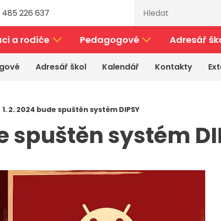
 485 226 637
ci a rodiče
Pedagogové
Adresář šk
gové
Adresář škol
Kalendář
Kontakty
Ext
 1. 2. 2024 bude spuštěn systém DIPSY
de spuštěn systém D