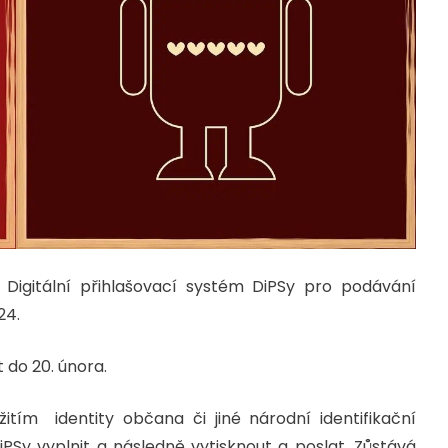
Digitální přihlašovací systém DiPSy pro podávání
24.
 do 20. února.
itím identity občana či jiné národní identifikační
iPSy vyplnit a následně vytisknout a poslat. Zůstává