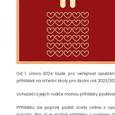
Od 1. února 2024 bude pro veřejnost spuštěn 
přihlášek na střední školy pro školní rok 2023/20
Uchazeči a jejich rodiče mohou přihlášky podávat
Přihlášku lze poprvé podat zcela online s využ
autority. Bez ní je možné přihlášku v systému D