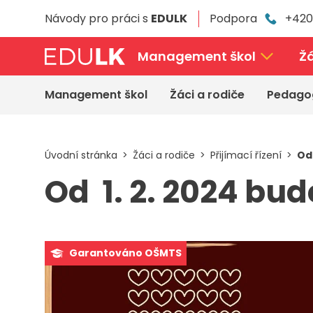
Přeskočit
Návody pro práci s
EDULK
Podpora
+420
k
hlavnímu
obsahu
Management škol
Žá
Management škol
Žáci a rodiče
Pedago
Úvodní stránka
Žáci a rodiče
Přijímací řízení
Od
Od 1. 2. 2024 bu
Garantováno OŠMTS