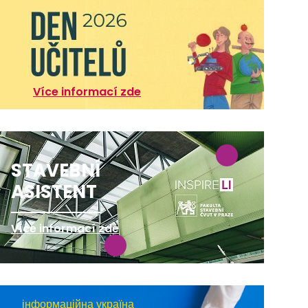
Více informací zde
STAVEBNÍ
ASISTENT
Více informací zde
інформаційна україна