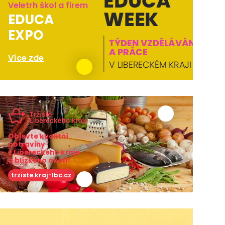
Veletrh škol a firem
EDUCA
EXPO
Více zde
Objevte kvalitní
potraviny
z Libereckého kraje
a blízkého okolí!
trziste.kraj-lbc.cz