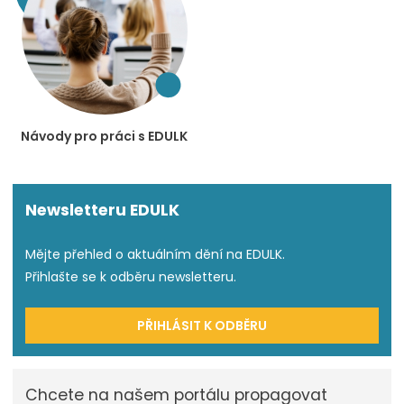
Návody pro práci s EDULK
Newsletteru EDULK
Mějte přehled o aktuálním dění na EDULK.
Přihlašte se k odběru newsletteru.
PŘIHLÁSIT K ODBĚRU
Chcete na našem portálu propagovat