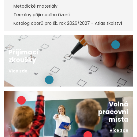
Metodické materiály
Termíny přijímacího řízení
Katalog oborů pro šk. rok 2026/2027 - Atlas školství
Přijímací
zkoušky
Více zde
Volná
pracovní
místa
Více zde