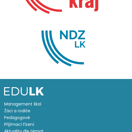
Management škol
Žáci a rodiče
Pedagogové
Přijímací řízení
Aktuality dle témat