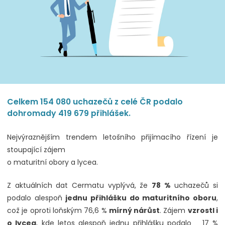
Celkem 154 080 uchazečů z celé ČR podalo
dohromady 419 679 přihlášek.
Nejvýraznějším trendem letošního přijímacího řízení je
stoupající zájem
o maturitní obory a lycea.
Z aktuálních dat Cermatu vyplývá, že
78 %
uchazečů si
podalo alespoň
jednu přihlášku do maturitního oboru
,
což je oproti loňským 76,6 %
mírný nárůst
. Zájem
vzrostl i
o lycea
, kde letos alespoň jednu přihlášku podalo 17 %