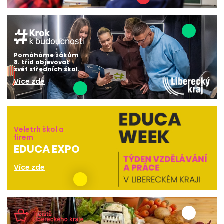
Pomáháme žákům
8. tříd objevovat
svět středních škol.
Více zde
Veletrh škol a
firem
EDUCA EXPO
Více zde