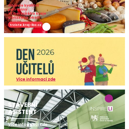
Objevte kvalitní
potraviny
z Libereckého kraje
a blízkého okolí!
trziste.kraj-lbc.cz
Více informací zde
STAVEBNÍ
ASISTENT
Více informací zde