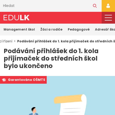
Přeskočit
k
PŘI
hlavnímu
obsahu
Management škol
Žáci a rodiče
Pedagogové
Adresář ško
cí řízení
Podávání přihlášek do 1. kola přijímaček do středních 
Podávání přihlášek do 1. kola
přijímaček do středních škol
bylo ukončeno
Garantováno OŠMTS