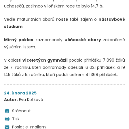
uchazečů, zatímco v loňském roce to bylo 14,7 %.
Vedle maturitních oborů
roste
také zájem o
nástavbové
studium
.
Mírný pokles
zaznamenaly
učňovské obory
zakončené
výučním listem.
V oblasti
víceletých gymnázií
podalo přihlášku 7 090 žáků
ze 7. ročníku, kteří dohromady odeslali 16 021 přihlášek, a 19
145 žáků z 5. ročníku, kteří podali celkem 41 368 přihlášek.
24. února 2025
Autor:
Eva Kotková
Stáhnout
Tisk
Poslat e-mailem