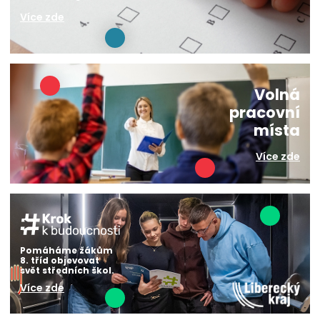
Více zde
Volná
pracovní
místa
Více zde
Pomáháme žákům
8. tříd objevovat
svět středních škol.
Více zde