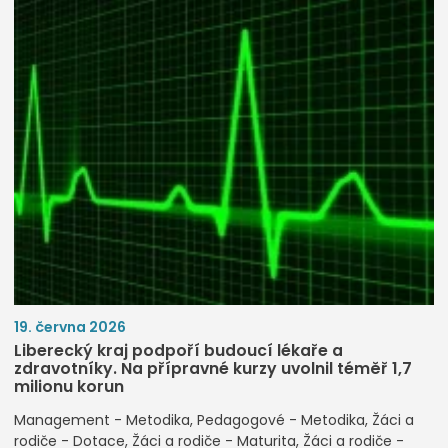
19. června 2026
Liberecký kraj podpoří budoucí lékaře a
zdravotníky. Na přípravné kurzy uvolnil téměř 1,7
milionu korun
Management - Metodika
Pedagogové - Metodika
Žáci a
rodiče - Dotace
Žáci a rodiče - Maturita
Žáci a rodiče -