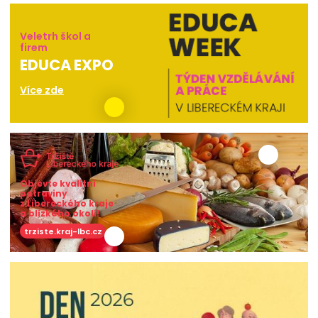
Veletrh škol a
firem
EDUCA EXPO
Více zde
Objevte kvalitní
potraviny
z Libereckého kraje
a blízkého okolí!
trziste.kraj-lbc.cz