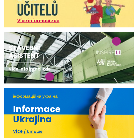
Více informací zde
STAVEBNÍ
ASISTENT
Více informací zde
інформаційна україна
Informace
Ukrajina
Více / більше