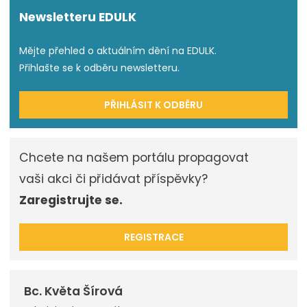
Newsletteru EDULK
Mějte přehled o aktuálním dění na EDULK.
Přihlašte se k odběru newsletteru.
PŘIHLÁSIT K ODBĚRU
Chcete na našem portálu propagovat
vaši akci či přidávat příspěvky?
Zaregistrujte se.
REGISTRACE
Bc. Květa Šírová