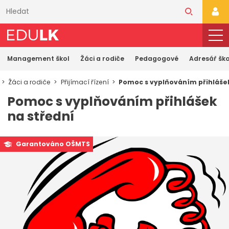
Přeskočit
k
PŘI
hlavnímu
obsahu
Management škol
Žáci a rodiče
Pedagogové
Adresář ško
Žáci a rodiče
Přijímací řízení
Pomoc s vyplňováním přihlášek
Pomoc s vyplňováním přihlášek
na střední
Garantováno OŠMTS