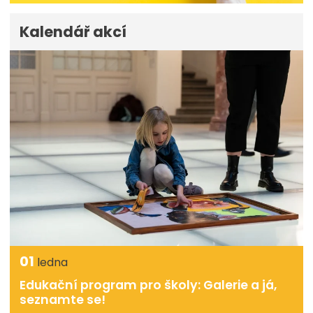
Kalendář akcí
01
ledna
Edukační program pro školy: Galerie a já,
seznamte se!