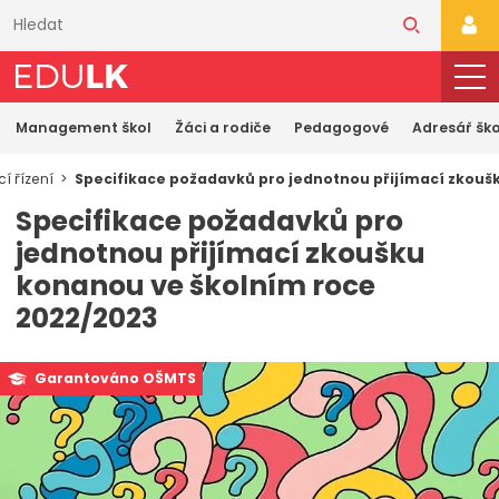
Přeskočit
k
PŘI
hlavnímu
obsahu
Management škol
Žáci a rodiče
Pedagogové
Adresář ško
cí řízení
Specifikace požadavků pro jednotnou přijímací zkouš
Specifikace požadavků pro
jednotnou přijímací zkoušku
konanou ve školním roce
2022/2023
Garantováno OŠMTS