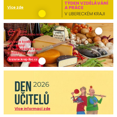
Více zde
Objevte kvalitní
potraviny
z Libereckého kraje
a blízkého okolí!
trziste.kraj-lbc.cz
Více informací zde