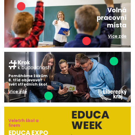
Volná
pracovní
místa
Více zde
Pomáháme žákům
8. tříd objevovat
svět středních škol.
Více zde
Veletrh škol a
firem
EDUCA EXPO