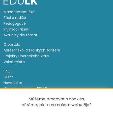
Management škol
Žáci a rodiče
Pedagogové
Přijímací řízení
Aktuality dle témat
O portálu
Adresář škol a školských zařízení
Projekty Libereckého kraje
Volná místa
FAQ
GDPR
Newsletter
Návody pro práci s EDULK
Prohlášení o přístupnosti
Můžeme pracovat s cookies,
Nastavení cookies
ať víme, jak to na našem webu žije?
Informace o souborech cookie