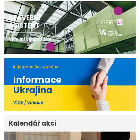
STAVEBNÍ
ASISTENT
Více informací zde
інформаційна україна
Informace
Ukrajina
Více / більше
Kalendář akcí