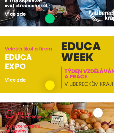
8. tříd objevovat
svět středních škol.
Více zde
Veletrh škol a firem
EDUCA
EXPO
Více zde
Objevte kvalitní
potraviny