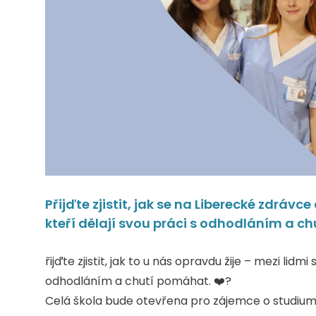
Přijďte zjistit, jak se na Liberecké zdrávc
kteří dělají svou práci s odhodláním a ch
řijďte zjistit, jak to u nás opravdu žije – mezi lidm
odhodláním a chutí pomáhat. ❤️‍?
Celá škola bude otevřena pro zájemce o studium z