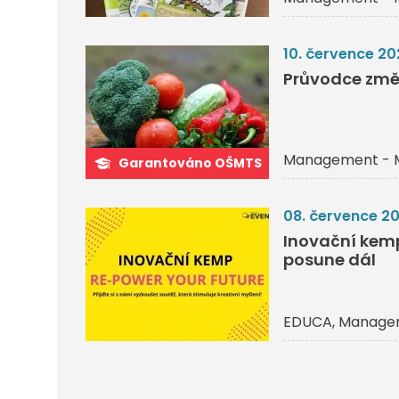
10. července 20
Průvodce změ
Management - 
Garantováno OŠMTS
08. července 2
Inovační kemp 
posune dál
EDUCA
Managem