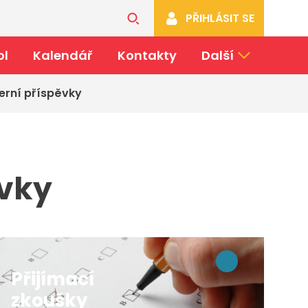
PŘIHLÁSIT SE
ol
Kalendář
Kontakty
Další
erní příspěvky
ávky
Přijímací
zkoušky