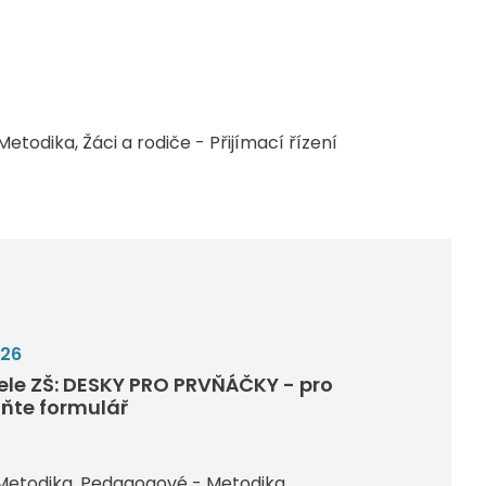
Metodika
Žáci a rodiče - Přijímací řízení
026
tele ZŠ: DESKY PRO PRVŇÁČKY - pro
lňte formulář
Metodika
Pedagogové - Metodika