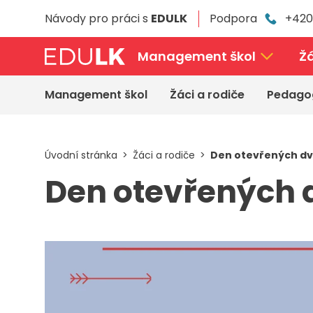
Přeskočit
Návody pro práci s
EDULK
Podpora
+420
k
hlavnímu
obsahu
Management škol
Žá
Management škol
Žáci a rodiče
Pedago
Úvodní stránka
Žáci a rodiče
Den otevřených dv
Den otevřených 