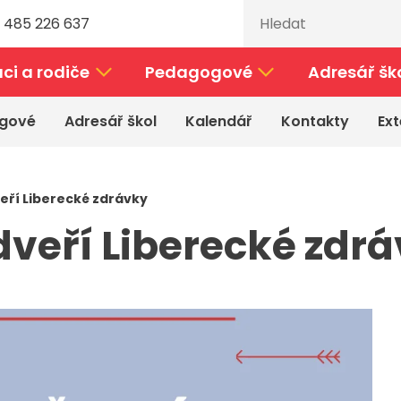
 485 226 637
ci a rodiče
Pedagogové
Adresář šk
gové
Adresář škol
Kalendář
Kontakty
Ext
eří Liberecké zdrávky
dveří Liberecké zdr