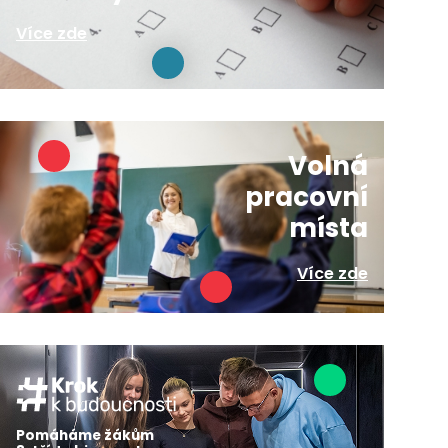
Více zde
Volná
pracovní
místa
Více zde
Pomáháme žákům