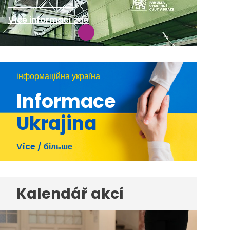
Více informací zde
інформаційна україна
Informace
Ukrajina
Více / більше
Kalendář akcí