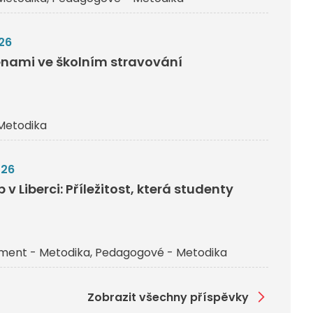
26
nami ve školním stravování
Metodika
026
v Liberci: Příležitost, která studenty
ent - Metodika
Pedagogové - Metodika
Zobrazit všechny příspěvky