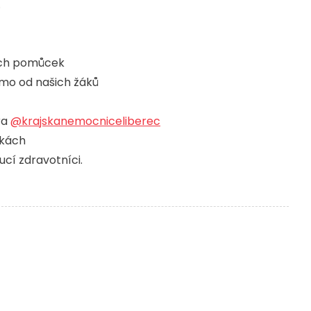
.
ích pomůcek
ímo od našich žáků
ra
@krajskanemocniceliberec
čkách
ucí zdravotníci.