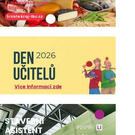
z Libereckého kraje
a blízkého okolí!
trziste.kraj-lbc.cz
Více informací zde
STAVEBNÍ
ASISTENT