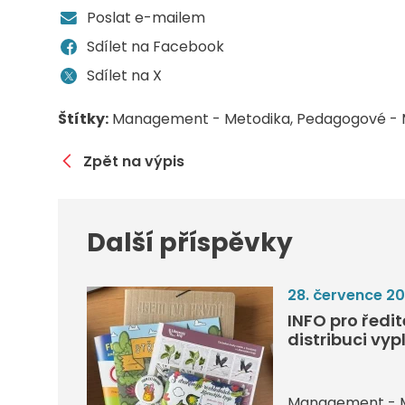
Poslat e-mailem
Sdílet na Facebook
Sdílet na X
Štítky:
Management - Metodika
Pedagogové - 
Zpět na výpis
Další příspěvky
28. července 2
INFO pro ředi
distribuci vyp
Management - 