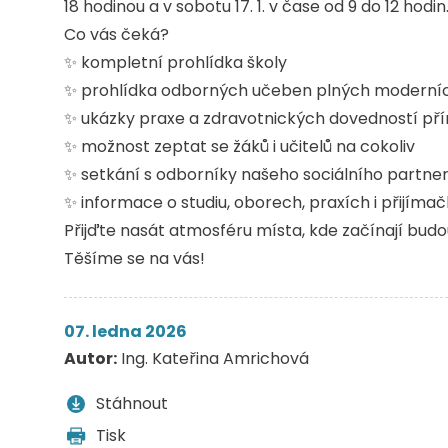
18 hodinou a v sobotu 17. 1. v čase od 9 do 12 hodin
Co vás čeká?
✨ kompletní prohlídka školy
✨ prohlídka odborných učeben plných modern
✨ ukázky praxe a zdravotnických dovedností př
✨ možnost zeptat se žáků i učitelů na cokoliv
✨ setkání s odborníky našeho sociálního partne
✨ informace o studiu, oborech, praxích i přijíma
Přijďte nasát atmosféru místa, kde začínají budo
Těšíme se na vás!
07. ledna 2026
Autor:
Ing. Kateřina Amrichová
Stáhnout
Tisk