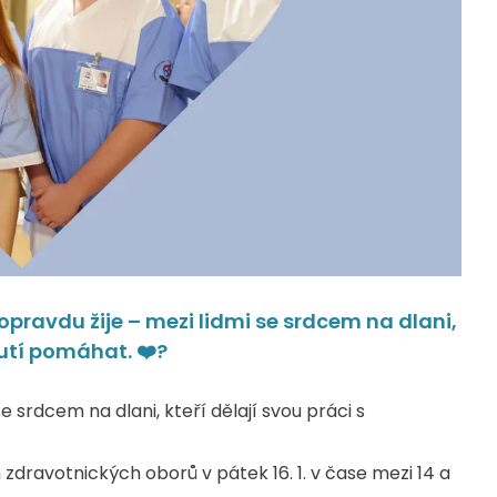
e opravdu žije – mezi lidmi se srdcem na dlani,
utí pomáhat. ❤️‍?
i se srdcem na dlani, kteří dělají svou práci s
dravotnických oborů v pátek 16. 1. v čase mezi 14 a