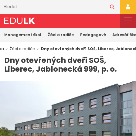
Přeskočit
k
PŘI
hlavnímu
obsahu
Management škol
Žáci a rodiče
Pedagogové
Adresář ško
ka
Žáci a rodiče
Dny otevřených dveří SOŠ, Liberec, Jablonecká
Dny otevřených dveří SOŠ,
Liberec, Jablonecká 999, p. o.