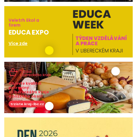
Veletrh škol a
firem
EDUCA EXPO
Více zde
Objevte kvalitní
potraviny
z Libereckého kraje
a blízkého okolí!
trziste.kraj-lbc.cz