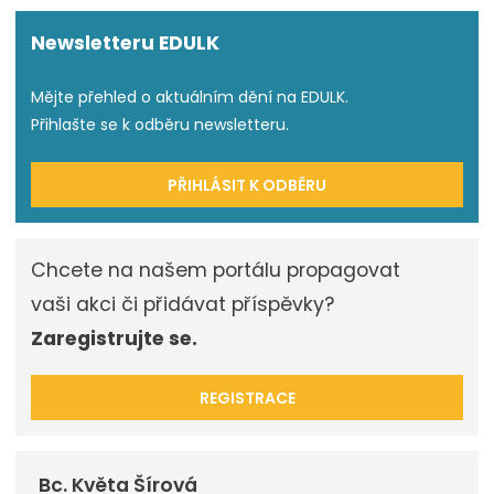
Newsletteru EDULK
Mějte přehled o aktuálním dění na EDULK.
Přihlašte se k odběru newsletteru.
PŘIHLÁSIT K ODBĚRU
Chcete na našem portálu propagovat
vaši akci či přidávat příspěvky?
Zaregistrujte se.
REGISTRACE
Bc. Květa Šírová