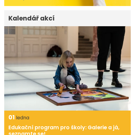
Kalendář akcí
01
ledna
Edukační program pro školy: Galerie a já,
seznamte se!