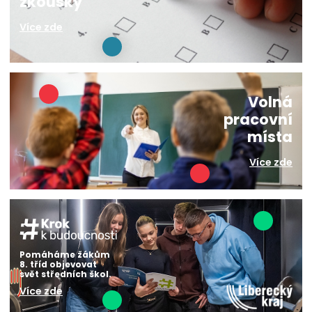
zkoušky
Více zde
Volná
pracovní
místa
Více zde
Pomáháme žákům
8. tříd objevovat
svět středních škol.
Více zde