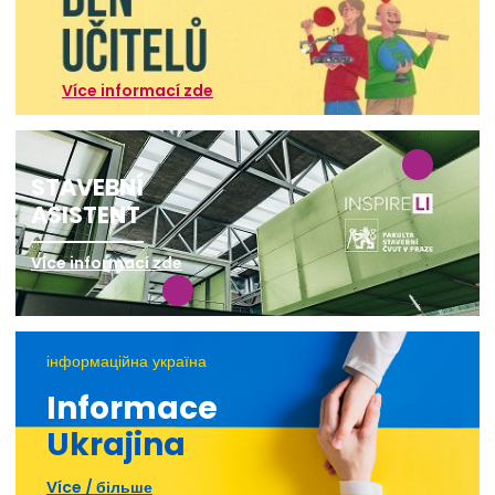
Více informací zde
STAVEBNÍ
ASISTENT
Více informací zde
інформаційна україна
Informace
Ukrajina
Více / більше