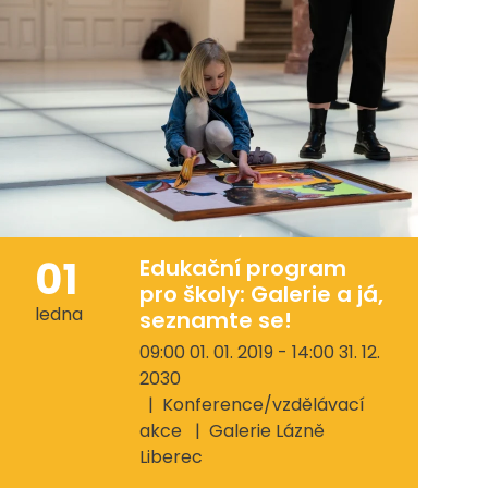
01
Edukační program
pro školy: Galerie a já,
ledna
seznamte se!
09:00 01. 01. 2019 - 14:00 31. 12.
2030
Konference/vzdělávací
akce
Galerie Lázně
Liberec