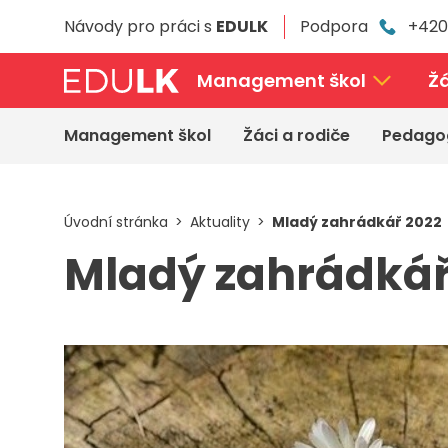
Přeskočit
Návody pro práci s
EDULK
Podpora
+420
k
hlavnímu
obsahu
Management škol
Žá
Management škol
Žáci a rodiče
Pedago
Úvodní stránka
Aktuality
Mladý zahrádkář 2022
Mladý zahrádkář