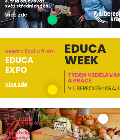
8. tříd objevovat
svět středních škol.
Více zde
Veletrh škol a firem
EDUCA
EXPO
Více zde
Objevte kvalitní
potraviny