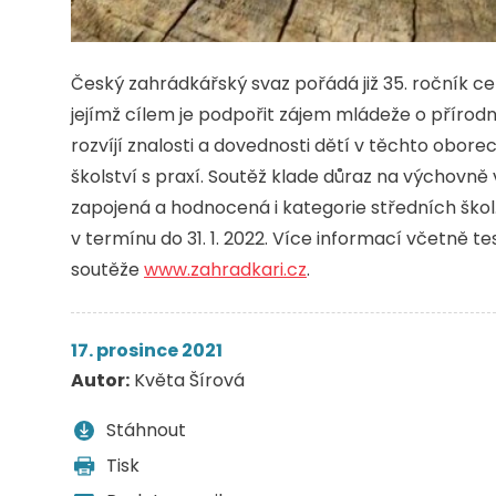
Český zahrádkářský svaz pořádá již 35. ročník 
jejímž cílem je podpořit zájem mládeže o přírodní
rozvíjí znalosti a dovednosti dětí v těchto obor
školství s praxí. Soutěž klade důraz na výchovně 
zapojená a hodnocená i kategorie středních ško
v termínu do 31. 1. 2022. Více informací včetně t
soutěže
www.zahradkari.cz
.
17. prosince 2021
Autor:
Květa Šírová
Stáhnout
Tisk