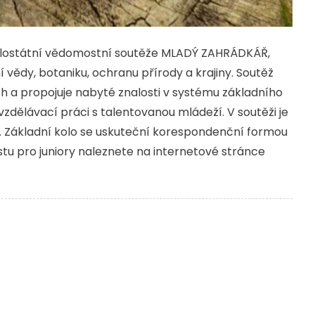
celostátní vědomostní soutěže MLADÝ ZAHRÁDKÁŘ,
 vědy, botaniku, ochranu přírody a krajiny. Soutěž
ech a propojuje nabyté znalosti v systému základního
vzdělávací práci s talentovanou mládeží. V soutěži je
l. Základní kolo se uskuteční korespondenční formou
estu pro juniory naleznete na internetové stránce