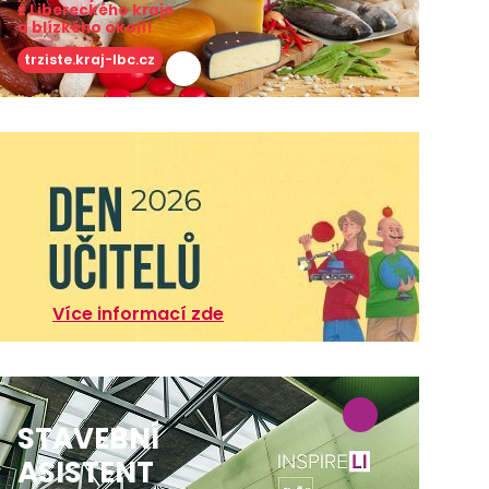
z Libereckého kraje
a blízkého okolí!
trziste.kraj-lbc.cz
Více informací zde
STAVEBNÍ
ASISTENT