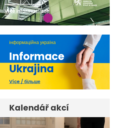
Více informací zde
інформаційна україна
Informace
Ukrajina
Více / більше
Kalendář akcí