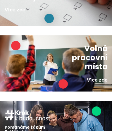
Více zde
Volná
pracovní
místa
Více zde
Pomáháme žákům