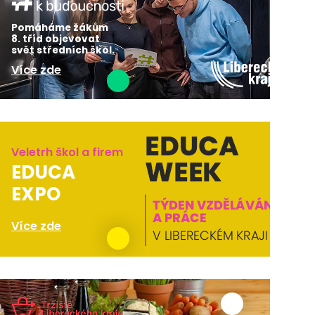
Pomáháme žákům
8. tříd objevovat
svět středních škol.
Více zde
Veletrh škol a firem
EDUCA
EXPO
Více zde