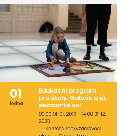
01
Edukační program
pro školy: Galerie a já,
ledna
seznamte se!
09:00 01. 01. 2019 - 14:00 31. 12.
2030
Konference/vzdělávací
akce
Galerie Lázně