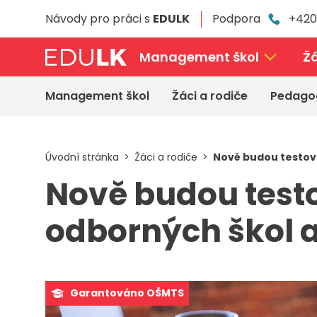
Přeskočit
Návody pro práci s
EDULK
Podpora
+420
k
hlavnímu
obsahu
Management škol
Žá
Management škol
Žáci a rodiče
Pedago
Úvodní stránka
Žáci a rodiče
Nově budou testová
Nově budou testo
odborných škol 
Garantováno OŠMTS