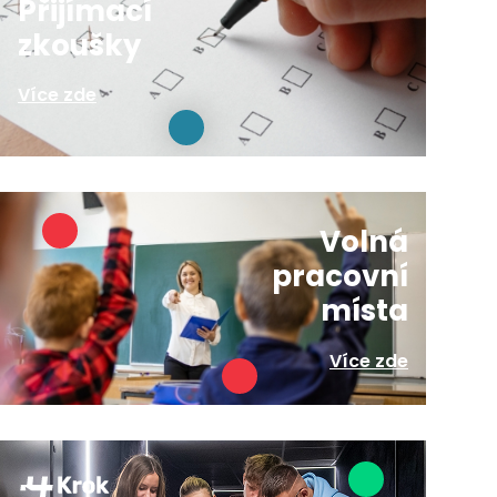
Přijímací
zkoušky
Více zde
Volná
pracovní
místa
Více zde