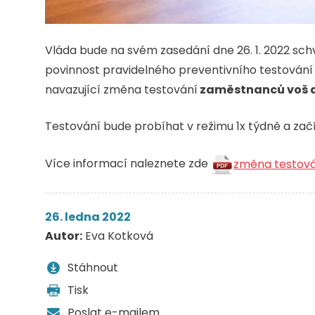
Vláda bude na svém zasedání dne 26. 1. 2022 sc
povinnost pravidelného preventivního testování
navazující změna testování
zaměstnanců voš a 
Testování bude probíhat v režimu 1x týdně a začín
Více informací naleznete zde
změna testová
26. ledna 2022
Autor:
Eva Kotková
Stáhnout
Tisk
Poslat e-mailem