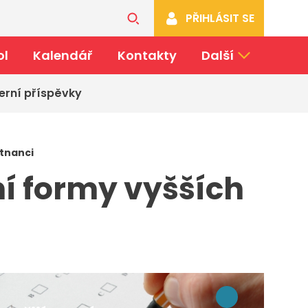
PŘIHLÁSIT SE
ol
Kalendář
Kontakty
Další
erní příspěvky
stnanci
ní formy vyšších