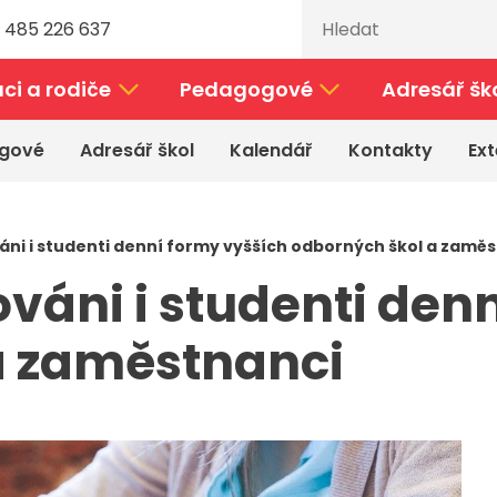
 485 226 637
ci a rodiče
Pedagogové
Adresář šk
gové
Adresář škol
Kalendář
Kontakty
Ext
ni i studenti denní formy vyšších odborných škol a zamě
váni i studenti den
a zaměstnanci