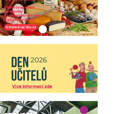
Objevte kvalitní
potraviny
z Libereckého kraje
a blízkého okolí!
trziste.kraj-lbc.cz
Více informací zde