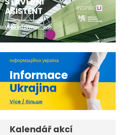
STAVEBNÍ
ASISTENT
Více informací zde
інформаційна україна
Informace
Ukrajina
Více / більше
Kalendář akcí