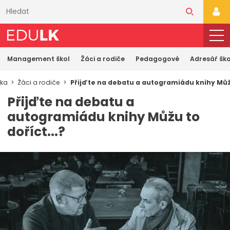
Přeskočit
k
PŘI
hlavnímu
obsahu
Management škol
Žáci a rodiče
Pedagogové
Adresář ško
nka
Žáci a rodiče
Přijďte na debatu a autogramiádu knihy Můžu
Přijďte na debatu a
autogramiádu knihy Můžu to
doříct...?