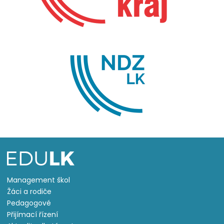
Management škol
Žáci a rodiče
Pedagogové
Přijímací řízení