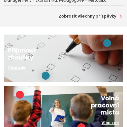
Management - Ekonomika
Pedagogové - Metodika
Zobrazit všechny příspěvky
Přijímací
zkoušky
Více zde
Volná
pracovní
místa
Více zde