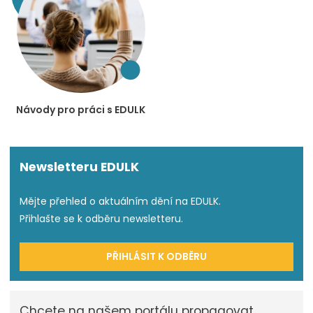
Návody pro práci s EDULK
Newsletteru EDULK
Mějte přehled o aktuálním dění na EDULK.
Přihlašte se k odběru newsletteru.
PŘIHLÁSIT K ODBĚRU
Chcete na našem portálu propagovat