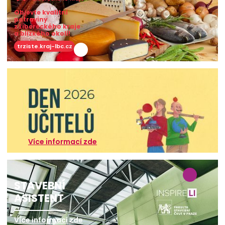
Objevte kvalitní
potraviny
z Libereckého kraje
a blízkého okolí!
trziste.kraj-lbc.cz
Více informací zde
STAVEBNÍ
ASISTENT
Více informací zde