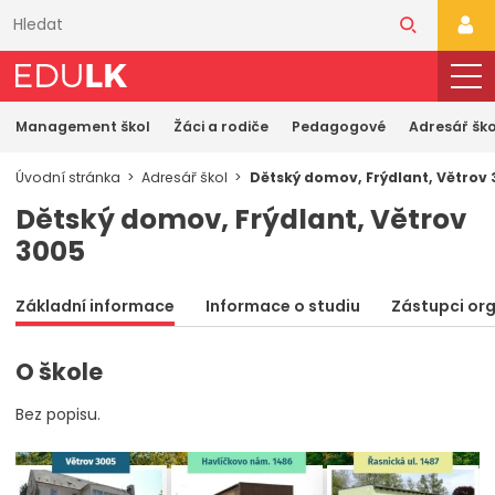
Přeskočit
k
PŘI
hlavnímu
obsahu
Management škol
Žáci a rodiče
Pedagogové
Adresář ško
Úvodní stránka
Adresář škol
Dětský domov, Frýdlant, Větrov
Dětský domov, Frýdlant, Větrov
3005
Základní informace
Informace o studiu
Zástupci or
O škole
Bez popisu.