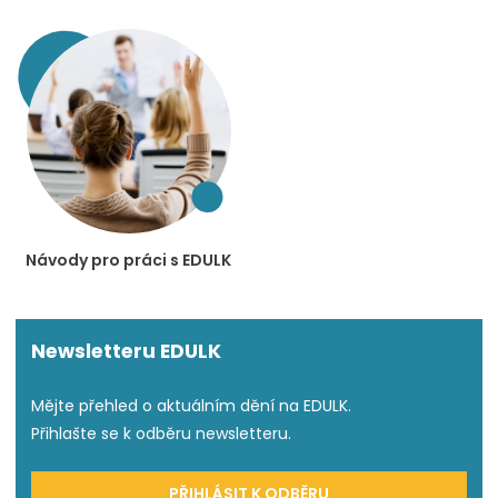
Návody pro práci s EDULK
Newsletteru EDULK
Mějte přehled o aktuálním dění na EDULK.
Přihlašte se k odběru newsletteru.
PŘIHLÁSIT K ODBĚRU