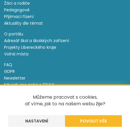
Žáci a rodiče
Pedagogové
Přijímací řízení
Aktuality dle témat
O portálu
Adresář škol a školských zařízení
Projekty Libereckého kraje
Volná místa
FAQ
GDPR
Newsletter
Návody pro práci s EDULK
Prohlášení o přístupnosti
Můžeme pracovat s cookies,
Nastavení cookies
ať víme, jak to na našem webu žije?
Informace o souborech cookie
NASTAVENÍ
Tento projekt je spolufinancován Evropským sociálním
fondem a státním rozpočtem České republiky.