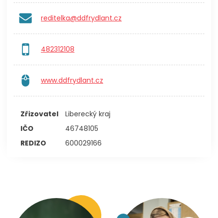
reditelka@ddfrydlant.cz
482312108
www.ddfrydlant.cz
Zřizovatel
Liberecký kraj
IČO
46748105
REDIZO
600029166