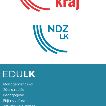
Management škol
Žáci a rodiče
Pedagogové
Přijímací řízení