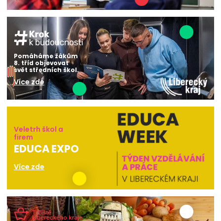
Pomáháme žákům
8. tříd objevovat
svět středních škol.
Více zde
Veletrh škol a
firem
EDUCA EXPO
Více zde