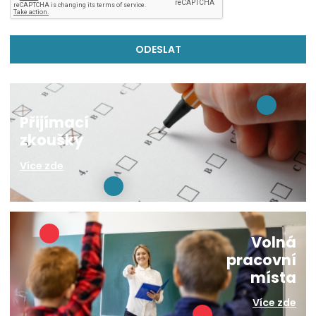
Přijímací
zkoušky
Více zde
Volná
pracovní
místa
Více zde