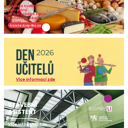
Objevte kvalitní
potraviny
z Libereckého kraje
a blízkého okolí!
trziste.kraj-lbc.cz
Více informací zde
STAVEBNÍ
ASISTENT
Více informací zde