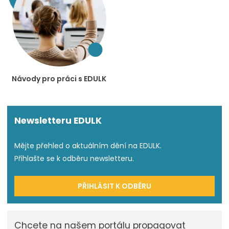
Návody pro práci s EDULK
Newsletteru EDULK
Mějte přehled o aktuálním dění na EDULK.
Přihlašte se k odběru newsletteru.
PŘIHLÁSIT K ODBĚRU
Chcete na našem portálu propagovat