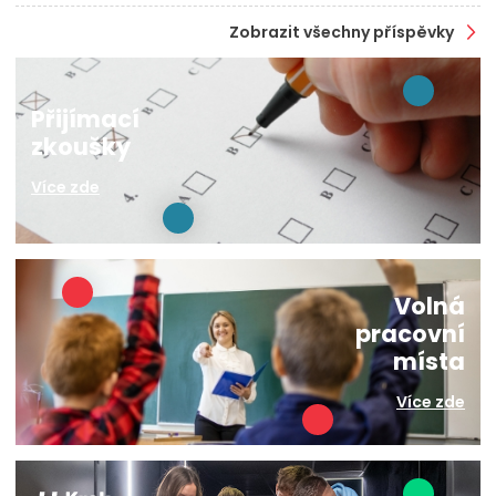
Zobrazit všechny příspěvky
Přijímací
zkoušky
Více zde
Volná
pracovní
místa
Více zde