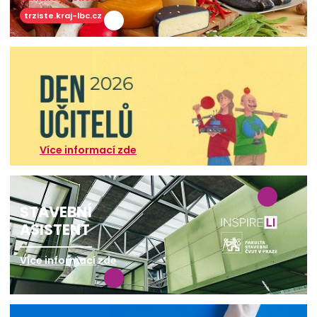
trziste.kraj-lbc.cz
Více informací zde
STAVEBNÍ
ASISTENT
Více informací zde