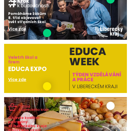
Pomáháme žákům
8. tříd objevovat
svět středních škol.
Více zde
Veletrh škol a
firem
EDUCA EXPO
Více zde
Objevte kvalitní
potraviny
z Libereckého kraje
a blízkého okolí!