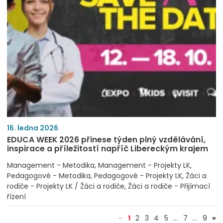
16. ledna 2026
EDUCA WEEK 2026 přinese týden plný vzdělávání,
inspirace a příležitostí napříč Libereckým krajem
Management - Metodika
Management - Projekty LK
Pedagogové - Metodika
Pedagogové - Projekty LK
Žáci a
rodiče - Projekty LK / Žáci a rodiče
Žáci a rodiče - Přijímací
řízení
(aktuální)
«
1
2
3
4
5
…
7
…
9
»