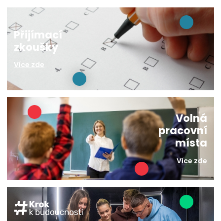
Přijímací
zkoušky
Více zde
Volná
pracovní
místa
Více zde