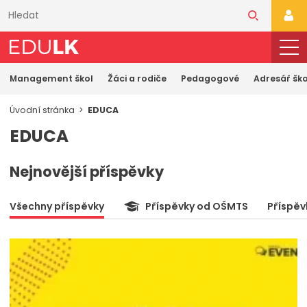
Přeskočit
k
PŘI
hlavnímu
obsahu
Management škol
Žáci a rodiče
Pedagogové
Adresář ško
Úvodní stránka
EDUCA
EDUCA
Nejnovější příspěvky
Všechny příspěvky
Příspěvky od OŠMTS
Příspěv