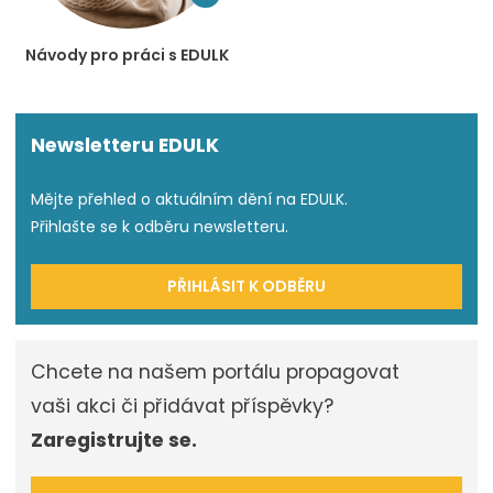
Návody pro práci s EDULK
Newsletteru EDULK
Mějte přehled o aktuálním dění na EDULK.
Přihlašte se k odběru newsletteru.
PŘIHLÁSIT K ODBĚRU
Chcete na našem portálu propagovat
vaši akci či přidávat příspěvky?
Zaregistrujte se.