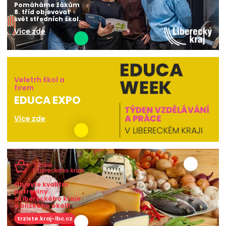
Pomáháme žákům
8. tříd objevovat
svět středních škol.
Více zde
Veletrh škol a
firem
EDUCA EXPO
Více zde
Objevte kvalitní
potraviny
z Libereckého kraje
a blízkého okolí!
trziste.kraj-lbc.cz