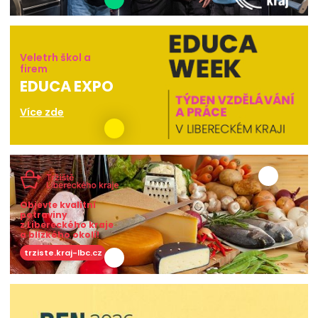
Veletrh škol a
firem
EDUCA EXPO
Více zde
Objevte kvalitní
potraviny
z Libereckého kraje
a blízkého okolí!
trziste.kraj-lbc.cz