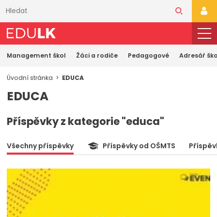
Přeskočit
k
PŘI
hlavnímu
obsahu
Management škol
Žáci a rodiče
Pedagogové
Adresář ško
Úvodní stránka
EDUCA
EDUCA
Příspěvky z kategorie "educa"
Všechny příspěvky
Příspěvky od OŠMTS
Příspěv