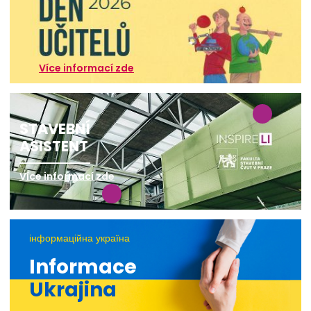
Více informací zde
STAVEBNÍ
ASISTENT
Více informací zde
інформаційна україна
Informace
Ukrajina