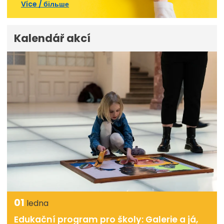
Více / більше
Kalendář akcí
01
ledna
Edukační program pro školy: Galerie a já,