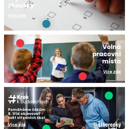
zkoušky
Více zde
Volná
pracovní
místa
Více zde
Pomáháme žákům
8. tříd objevovat
svět středních škol.
Více zde