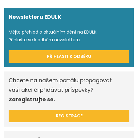
Newsletteru EDULK
Mějte přehled o aktuálním dění na EDULK.
Přihlašte se k odběru newsletteru.
PŘIHLÁSIT K ODBĚRU
Chcete na našem portálu propagovat
vaši akci či přidávat příspěvky?
Zaregistrujte se.
REGISTRACE