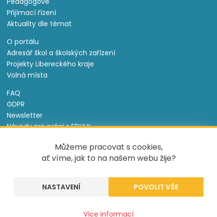
Pedagogové
Přijímací řízení
Aktuality dle témat
O portálu
Adresář škol a školských zařízení
Projekty Libereckého kraje
Volná místa
FAQ
GDPR
Newsletter
Návody pro práci s EDULK
Prohlášení o přístupnosti
Můžeme pracovat s cookies,
Nastavení cookies
ať víme, jak to na našem webu žije?
Informace o souborech cookie
NASTAVENÍ
Tento projekt je spolufinancován Evropským sociálním
fondem a státním rozpočtem České republiky.
Více informací
Created by
UVM