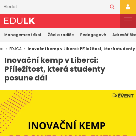
Přeskočit
k
PŘI
hlavnímu
obsahu
Management škol
Žáci a rodiče
Pedagogové
Adresář ško
ka
EDUCA
Inovační kemp v Liberci: Příležitost, která student
Inovační kemp v Liberci:
Příležitost, která studenty
posune dál