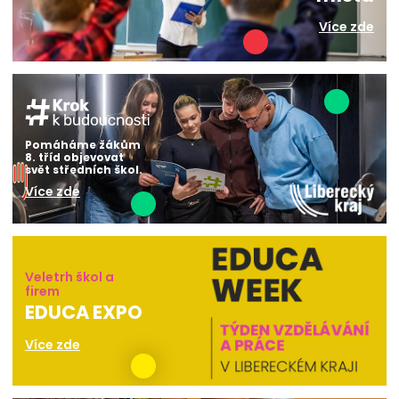
Více zde
Pomáháme žákům
8. tříd objevovat
svět středních škol.
Více zde
Veletrh škol a
firem
EDUCA EXPO
Více zde