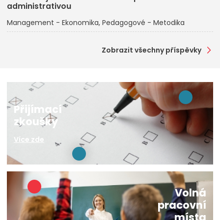
administrativou
Management - Ekonomika
Pedagogové - Metodika
Zobrazit všechny příspěvky
Přijímací
zkoušky
Více zde
Volná
pracovní
místa