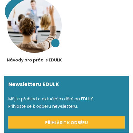
Návody pro práci s EDULK
Newsletteru EDULK
Mějte přehled o aktuálním dění na EDULK.
Přihlašte se k odběru newsletteru.
PŘIHLÁSIT K ODBĚRU