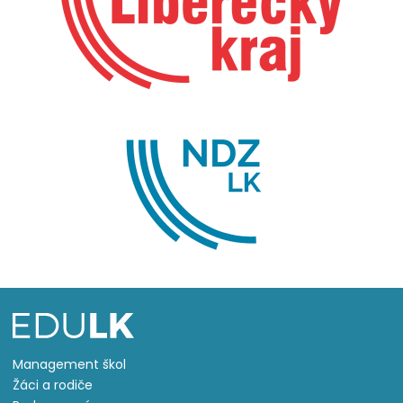
Management škol
Žáci a rodiče