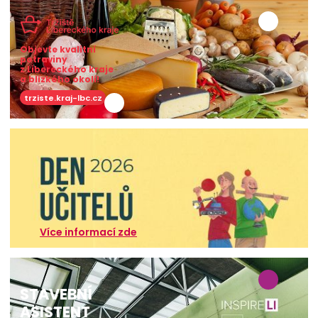
Objevte kvalitní
potraviny
z Libereckého kraje
a blízkého okolí!
trziste.kraj-lbc.cz
Více informací zde
STAVEBNÍ
ASISTENT