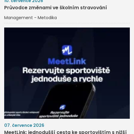
10. července 2026
Průvodce změnami ve školním stravování
Management - Metodika
07. července 2026
MeetLink: jednodušší cesta ke sportovištím s nižší