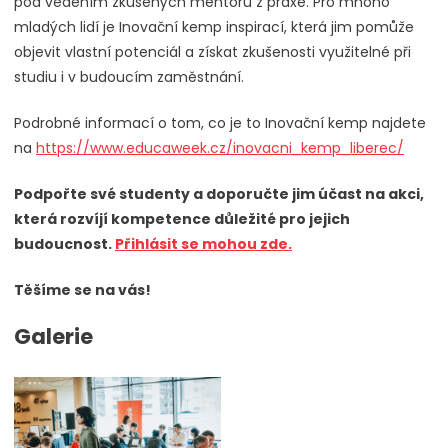
pod vedením zkušených mentorů z praxe. Pro mnoho
mladých lidí je Inovační kemp inspirací, která jim pomůže
objevit vlastní potenciál a získat zkušenosti využitelné při
studiu i v budoucím zaměstnání.
Podrobné informací o tom, co je to Inovační kemp najdete
na
https://www.educaweek.cz/inovacni_kemp_liberec/
Podpořte své studenty a doporučte jim účast na akci,
která rozvíjí kompetence důležité pro jejich
budoucnost.
Přihlásit se mohou zde.
Těšíme se na vás!
Galerie