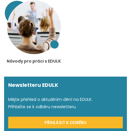
Návody pro práci s EDULK
Newsletteru EDULK
Mějte přehled o aktuálním dění na EDULK.
Přihlašte se k odběru newsletteru.
PŘIHLÁSIT K ODBĚRU