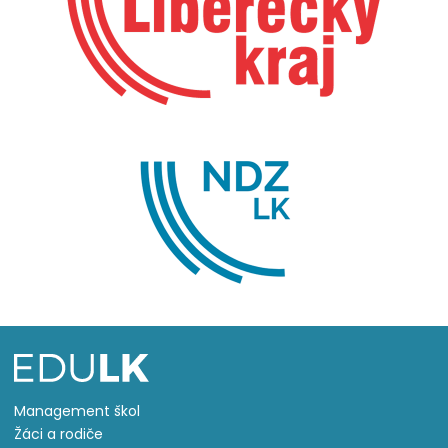
Management škol
Žáci a rodiče