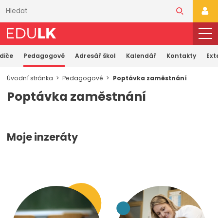
Přeskočit
k
PŘI
hlavnímu
obsahu
odiče
Pedagogové
Adresář škol
Kalendář
Kontakty
Ext
Úvodní stránka
Pedagogové
Poptávka zaměstnání
Poptávka zaměstnání
Moje inzeráty