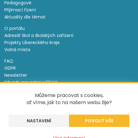
Pedagogové
Přijímací řízení
Aktuality dle témat
O portálu
Adresář škol a školských zařízení
Projekty Libereckého kraje
Volná místa
FAQ
GDPR
Newsletter
Návody pro práci s EDULK
Prohlášení o přístupnosti
Můžeme pracovat s cookies,
Nastavení cookies
ať víme, jak to na našem webu žije?
Informace o souborech cookie
NASTAVENÍ
Tento projekt je spolufinancován Evropským sociálním
fondem a státním rozpočtem České republiky.