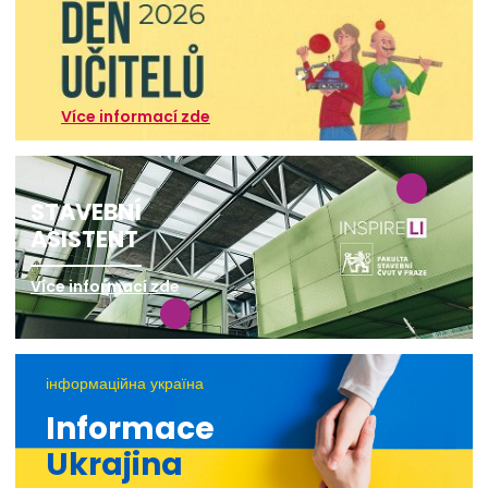
Více informací zde
STAVEBNÍ
ASISTENT
Více informací zde
інформаційна україна
Informace
Ukrajina