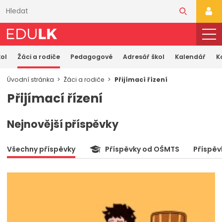
Přeskočit
k
PŘI
hlavnímu
obsahu
ol
Žáci a rodiče
Pedagogové
Adresář škol
Kalendář
K
Úvodní stránka
Žáci a rodiče
Přijímací řízení
Přijímací řízení
Nejnovější příspěvky
Všechny příspěvky
Příspěvky od OŠMTS
Příspěv