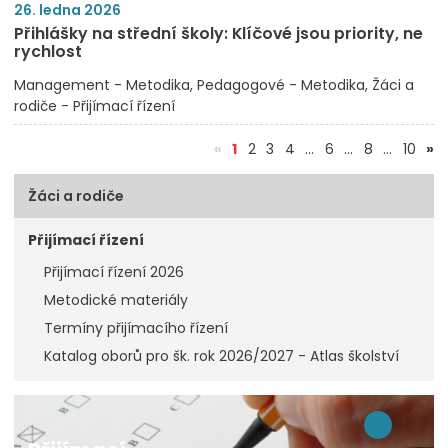
26. ledna 2026
Přihlášky na střední školy: Klíčové jsou priority, ne
rychlost
Management - Metodika
Pedagogové - Metodika
Žáci a
rodiče - Přijímací řízení
(aktuální)
«
1
2
3
4
…
6
…
8
…
10
»
Žáci a rodiče
Přijímací řízení
Přijímací řízení 2026
Metodické materiály
Termíny přijímacího řízení
Katalog oborů pro šk. rok 2026/2027 - Atlas školství