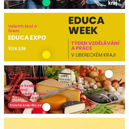
Veletrh škol a
firem
EDUCA EXPO
Více zde
Objevte kvalitní
potraviny
z Libereckého kraje
a blízkého okolí!
trziste.kraj-lbc.cz