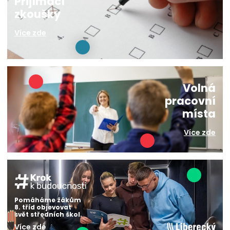
Přijímací
zkoušky
Více zde
Volná
pracovní
místa
Více zde
Pomáháme žákům
8. tříd objevovat
svět středních škol.
Více zde