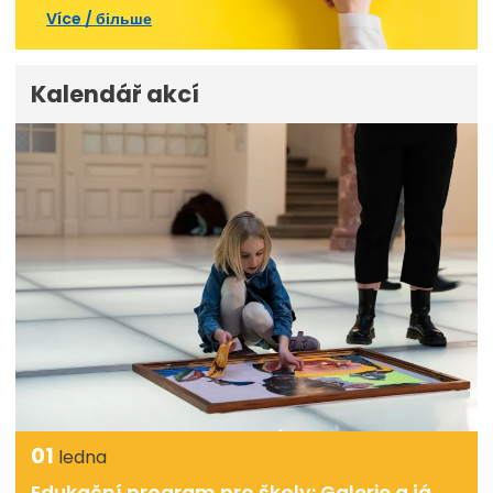
Více / більше
Kalendář akcí
01
ledna
Edukační program pro školy: Galerie a já,