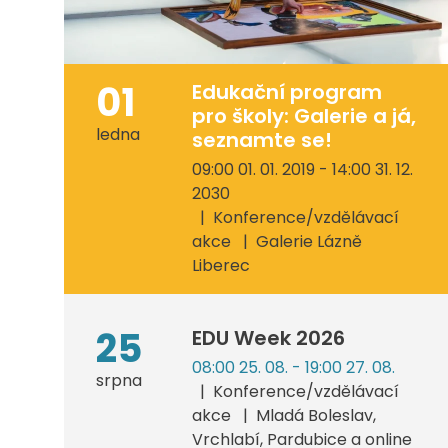
01
Edukační program
pro školy: Galerie a já,
ledna
seznamte se!
09:00 01. 01. 2019 - 14:00 31. 12.
2030
Konference/vzdělávací
akce
Galerie Lázně
Liberec
25
EDU Week 2026
08:00 25. 08. - 19:00 27. 08.
srpna
Konference/vzdělávací
akce
Mladá Boleslav,
Vrchlabí, Pardubice a online