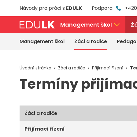
Přeskočit
Návody pro práci s
EDULK
Podpora
+420
k
hlavnímu
obsahu
Management škol
Žá
Management škol
Žáci a rodiče
Pedago
Úvodní stránka
Žáci a rodiče
Přijímací řízení
Te
Termíny přijímac
Žáci a rodiče
Přijímací řízení