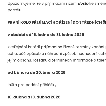
Upozorňujeme, že v přijímacím řízení
došlo
ke změná
portálu.
PRVNÍ KOLO PŘIJÍMACÍHO ŘÍZENÍ DO STŘEDNÍCH Š
v období od 15. ledna do 31. ledna 2026
zveřejnění kritérií přijímacího řízení, termíny konání
uchazečů, způsob a náhradní způsob hodnocení uchaz
jejím obsahu, rozsahu a termínech, informace o tal
od 1. února do 20. února 2026
lhůta pro podání přihlášky
10. dubna a 13. dubna 2026