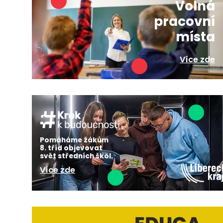
Volná
pracovní
místa
Více zde
Pomáháme žákům
8. tříd objevovat
svět středních škol.
Více zde