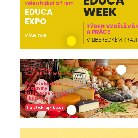
Veletrh škol a firem
EDUCA
EXPO
Více zde
Objevte kvalitní
potraviny
z Libereckého kraje
a blízkého okolí!
trziste.kraj-lbc.cz