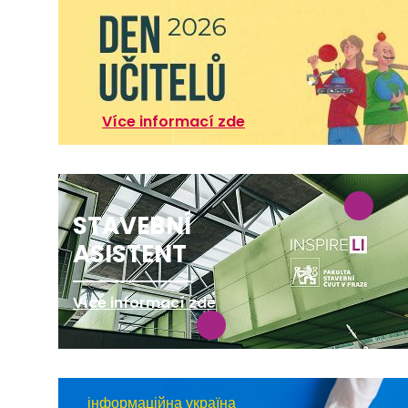
Více informací zde
STAVEBNÍ
ASISTENT
Více informací zde
інформаційна україна