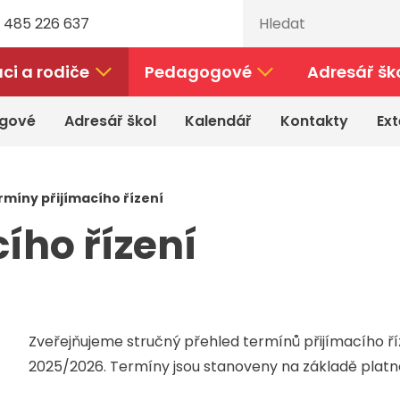
 485 226 637
ci a rodiče
Pedagogové
Adresář šk
gové
Adresář škol
Kalendář
Kontakty
Ext
rmíny přijímacího řízení
ího řízení
Zveřejňujeme stručný přehled termínů přijímacího ří
2025/2026. Termíny jsou stanoveny na základě platné 