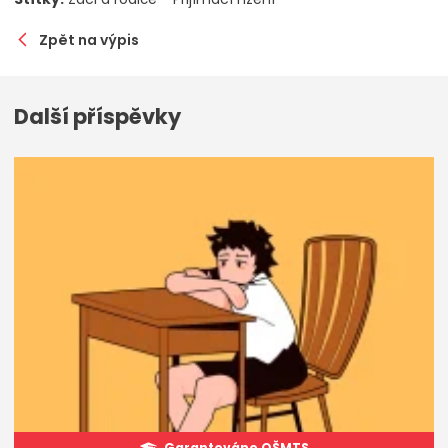
Zpět na výpis
Další příspěvky
Garantováno OŠMTS