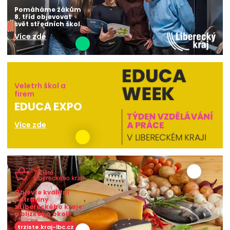
Pomáháme žákům
8. tříd objevovat
svět středních škol.
Více zde
Veletrh škol a
firem
EDUCA EXPO
Více zde
Objevte kvalitní
potraviny
z Libereckého kraje
a blízkého okolí!
trziste.kraj-lbc.cz