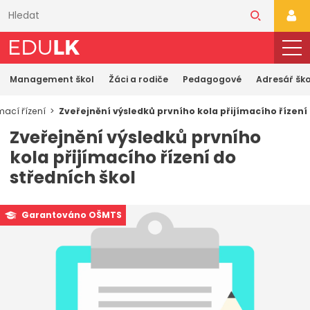
Přeskočit
k
PŘI
hlavnímu
obsahu
Management škol
Žáci a rodiče
Pedagogové
Adresář ško
ímací řízení
Zveřejnění výsledků prvního kola přijímacího řízení 
Zveřejnění výsledků prvního
kola přijímacího řízení do
středních škol
Garantováno OŠMTS