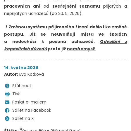
pracovních dní
od
zveřejnění seznamu
přijatých a
nepřijatých uchazečů (do 20. 5. 2026).
! Změnou systému přijímacího řízení došlo i ke změně
postupu. Již se neuvolňují místa ve školách
a nedochází k posunu uchazečů.
O
dvolání z
kapacitních důvodů
proto již
nemá smysl!
14. května 2026
Autor:
Eva Kotková
Stáhnout
Tisk
Poslat e-mailem
Sdílet na Facebook
Sdílet na X
Štítky:
Žáci a rodiče - Přijímací řízení