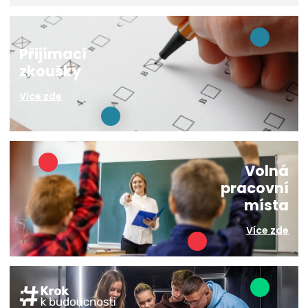
Přijímací
zkoušky
Více zde
Volná
pracovní
místa
Více zde