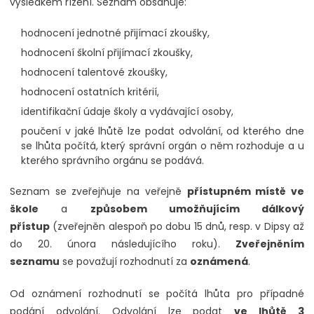
výsledkem řízení. Seznam obsahuje:
hodnocení jednotné přijímací zkoušky,
hodnocení školní přijímací zkoušky,
hodnocení talentové zkoušky,
hodnocení ostatních kritérií,
identifikační údaje školy a vydávající osoby,
poučení v jaké lhůtě lze podat odvolání, od kterého dne
se lhůta počítá, který správní orgán o něm rozhoduje a u
kterého správního orgánu se podává.
Seznam se zveřejňuje na veřejně
přístupném místě ve
škole
a
způsobem umožňujícím dálkový
přístup
(zveřejněn alespoň po dobu 15 dnů, resp. v Dipsy až
do 20. února následujícího roku).
Zveřejněním
seznamu
se považují rozhodnutí za
oznámená
.
Od oznámení rozhodnutí se počítá lhůta pro případné
podání odvolání. Odvolání lze podat
ve lhůtě 3