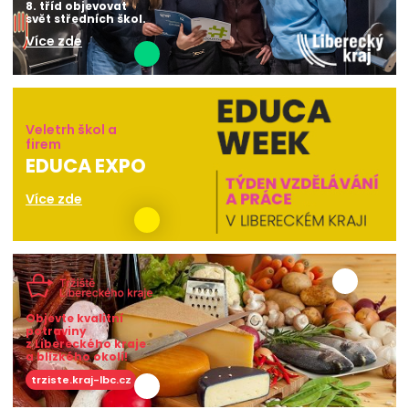
8. tříd objevovat
svět středních škol.
Více zde
Veletrh škol a
firem
EDUCA EXPO
Více zde
Objevte kvalitní
potraviny
z Libereckého kraje
a blízkého okolí!
trziste.kraj-lbc.cz