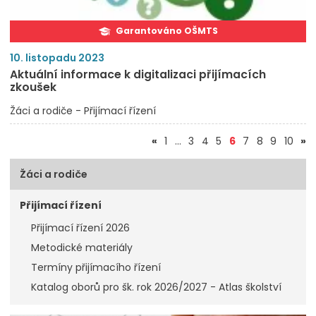
Garantováno OŠMTS
10. listopadu 2023
Aktuální informace k digitalizaci přijímacích
zkoušek
Žáci a rodiče - Přijímací řízení
(aktuální)
«
1
…
3
4
5
6
7
8
9
10
»
Žáci a rodiče
Přijímací řízení
Přijímací řízení 2026
Metodické materiály
Termíny přijímacího řízení
Katalog oborů pro šk. rok 2026/2027 - Atlas školství