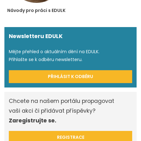
Návody pro práci s EDULK
Newsletteru EDULK
Mějte přehled o aktuálním dění na EDULK.
Přihlašte se k odběru newsletteru.
PŘIHLÁSIT K ODBĚRU
Chcete na našem portálu propagovat
vaši akci či přidávat příspěvky?
Zaregistrujte se.
REGISTRACE