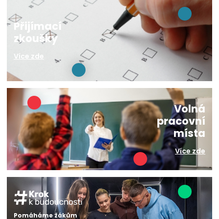
Přijímací
zkoušky
Více zde
Volná
pracovní
místa
Více zde
Pomáháme žákům