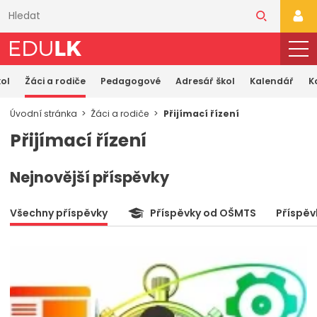
Přeskočit
k
PŘI
hlavnímu
obsahu
ol
Žáci a rodiče
Pedagogové
Adresář škol
Kalendář
K
Úvodní stránka
Žáci a rodiče
Přijímací řízení
Přijímací řízení
Nejnovější příspěvky
Všechny příspěvky
Příspěvky od OŠMTS
Příspěv