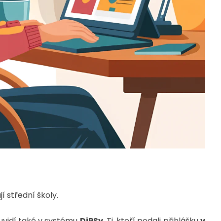
í střední školy.
e uvidí také v systému
DiPSy
. Ti, kteří podali přihlášku
v