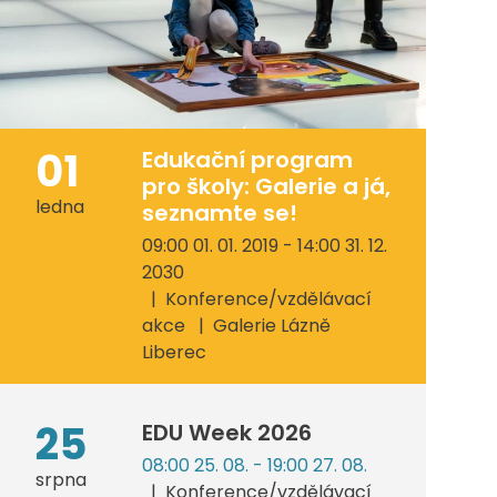
01
Edukační program
pro školy: Galerie a já,
ledna
seznamte se!
09:00 01. 01. 2019 - 14:00 31. 12.
2030
Konference/vzdělávací
akce
Galerie Lázně
Liberec
25
EDU Week 2026
08:00 25. 08. - 19:00 27. 08.
srpna
Konference/vzdělávací