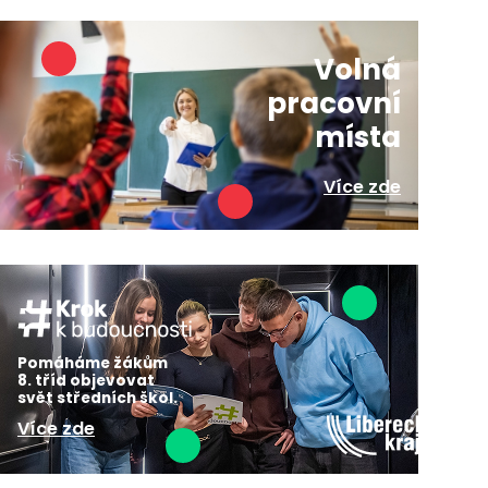
Volná
pracovní
místa
Více zde
Pomáháme žákům
8. tříd objevovat
svět středních škol.
Více zde