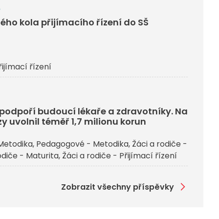
6
ého kola přijímacího řízení do SŠ
řijímací řízení
j podpoří budoucí lékaře a zdravotníky. Na
y uvolnil téměř 1,7 milionu korun
Metodika
Pedagogové - Metodika
Žáci a rodiče -
odiče - Maturita
Žáci a rodiče - Přijímací řízení
Zobrazit všechny příspěvky