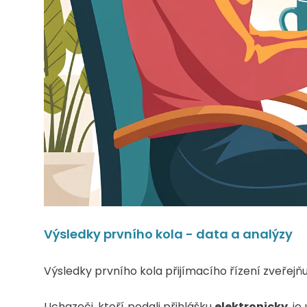
Výsledky prvního kola - data a analýzy
Výsledky prvního kola přijímacího řízení zveřejňuj
Uchazeči, kteří podali přihlášku
elektronicky
, j