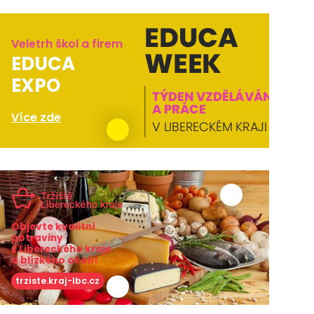
Veletrh škol a firem
EDUCA
EXPO
Více zde
Objevte kvalitní
potraviny
z Libereckého kraje
a blízkého okolí!
trziste.kraj-lbc.cz