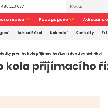
 485 226 637
ci a rodiče
Pedagogové
Adresář šk
gové
Adresář škol
Kalendář
Kontakty
Ext
sledky prvního kola přijímacího řízení do středních škol
 kola přijímacího ří