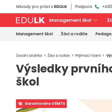
Přeskočit
Návody pro práci s
EDULK
Podpora
+420
k
hlavnímu
obsahu
Management škol
Žá
Management škol
Žáci a rodiče
Pedago
Úvodní stránka
Žáci a rodiče
Přijímací řízení
Vý
Výsledky prvního
škol
Garantováno OŠMTS