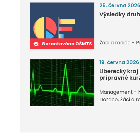
25. června 202
Výsledky druh
Žáci a rodiče - P
Garantováno OŠMTS
19. června 2026
Liberecký kra
přípravné kurz
Management - 
Dotace
Žáci a r