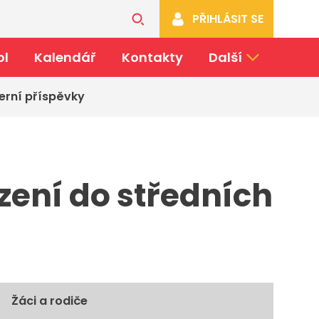
PŘIHLÁSIT SE
ol
Kalendář
Kontakty
Další
erní příspěvky
zení do středních
Žáci a rodiče