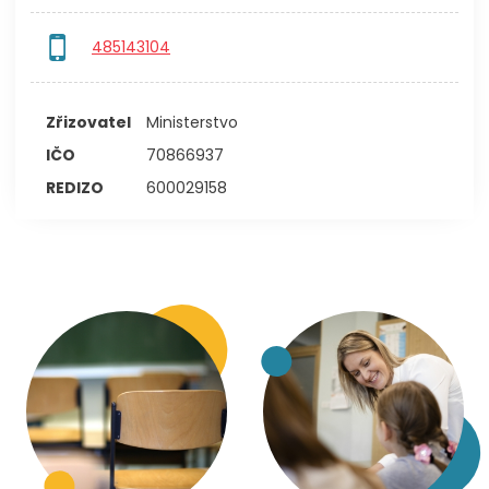
485143104
Zřizovatel
Ministerstvo
IČO
70866937
REDIZO
600029158