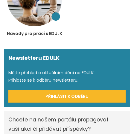
Návody pro práci s EDULK
Newsletteru EDULK
Mějte přehled o aktuálním dění na EDULK.
Přihlašte se k odběru newsletteru.
PŘIHLÁSIT K ODBĚRU
Chcete na našem portálu propagovat
vaši akci či přidávat příspěvky?