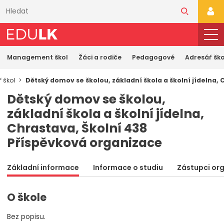
Přeskočit
k
PŘI
hlavnímu
obsahu
Management škol
Žáci a rodiče
Pedagogové
Adresář ško
 škol
Dětský domov se školou, základní škola a školní jídelna,
Dětský domov se školou,
základní škola a školní jídelna,
Chrastava, Školní 438
Příspěvková organizace
Základní informace
Informace o studiu
Zástupci or
O škole
Bez popisu.