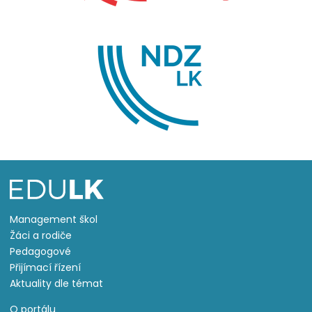
Management škol
Žáci a rodiče
Pedagogové
Přijímací řízení
Aktuality dle témat
O portálu