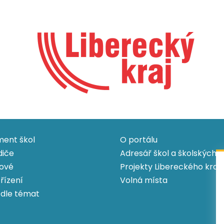
ent škol
O portálu
diče
Adresář škol a školských z
ové
Projekty Libereckého kraj
 řízení
Volná místa
 dle témat