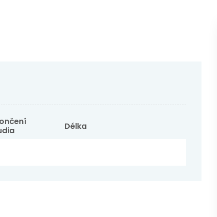
ončení
Délka
udia