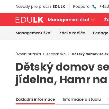
Přeskočit
Návody pro práci s
EDULK
Podpora
+420
k
hlavnímu
obsahu
Management škol
Žá
Management škol
Žáci a rodiče
Pedago
Úvodní stránka
Adresář škol
Dětský domov se škol
Dětský domov se 
jídelna, Hamr na 
Základní informace
Informace o studiu