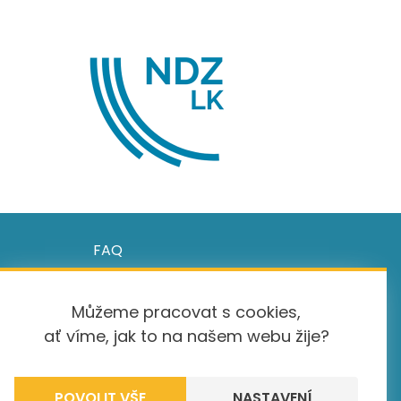
FAQ
ařízení
GDPR
e
Newsletter
Můžeme pracovat s cookies,
Návody pro práci s EDULK
ať víme, jak to na našem webu žije?
Prohlášení o přístupnosti
Nastavení cookies
Informace o souborech cookie
NASTAVENÍ