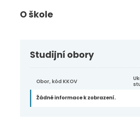
O škole
Studijní obory
Detail
Uk
Obor, kód KKOV
st
Žádné informace k zobrazení.