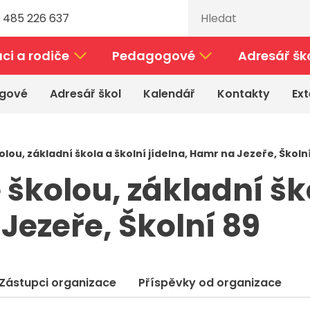
 485 226 637
ci a rodiče
Pedagogové
Adresář šk
gové
Adresář škol
Kalendář
Kontakty
Ext
ou, základní škola a školní jídelna, Hamr na Jezeře, Školn
školou, základní ško
Jezeře, Školní 89
Zástupci organizace
Příspěvky od organizace