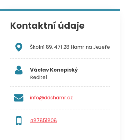
Kontaktní údaje
Školní 89, 471 28 Hamr na Jezeře
Václav Konopiský
Ředitel
info@ddshamr.cz
487851808