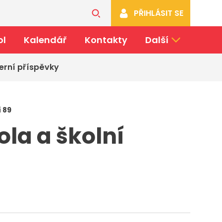
PŘIHLÁSIT SE
ol
Kalendář
Kontakty
Další
erní příspěvky
í 89
la a školní