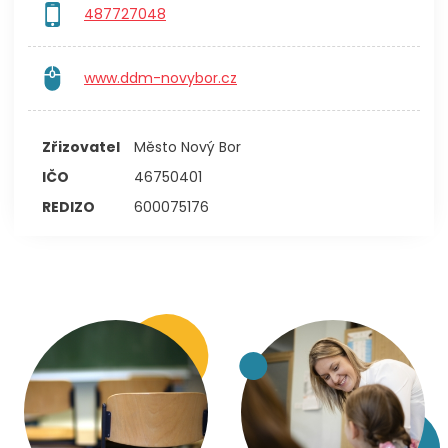
487727048
www.ddm-novybor.cz
Zřizovatel
Město Nový Bor
IČO
46750401
REDIZO
600075176