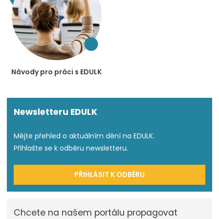
Návody pro práci s EDULK
Newsletteru EDULK
Mějte přehled o aktuálním dění na EDULK.
Přihlašte se k odběru newsletteru.
PŘIHLÁSIT K ODBĚRU
Chcete na našem portálu propagovat