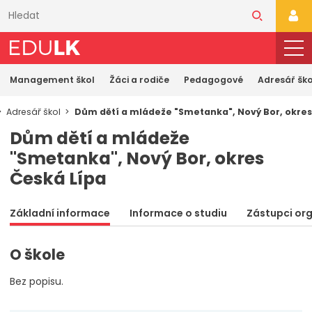
Přeskočit
k
PŘI
hlavnímu
obsahu
Management škol
Žáci a rodiče
Pedagogové
Adresář ško
Adresář škol
Dům dětí a mládeže "Smetanka", Nový Bor, okres
Dům dětí a mládeže
"Smetanka", Nový Bor, okres
Česká Lípa
Základní informace
Informace o studiu
Zástupci or
O škole
Bez popisu.