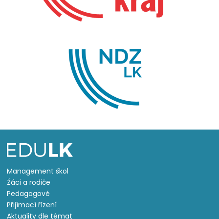
Management škol
Žáci a rodiče
Pedagogové
Přijímací řízení
Aktuality dle témat