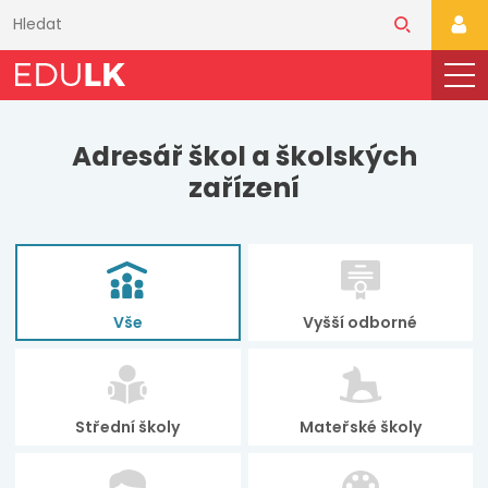
Přeskočit
k
PŘI
hlavnímu
obsahu
Adresář škol a školských
zařízení
Vše
Vyšší odborné
Střední školy
Mateřské školy