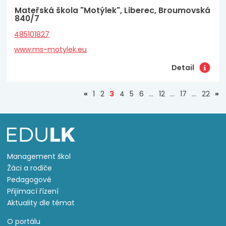
Mateřská škola "Motýlek", Liberec, Broumovská
840/7
485101827
www.ms-motylek.eu
Detail
(aktuální)
«
1
2
3
4
5
6
…
12
…
17
…
22
»
Management škol
Žáci a rodiče
Pedagogové
Přijímací řízení
Aktuality dle témat
O portálu