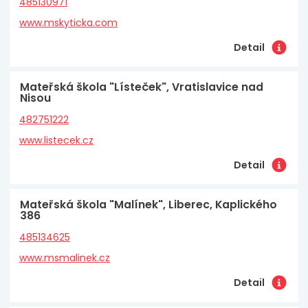
485130971
www.mskyticka.com
Detail
Mateřská škola "Lísteček", Vratislavice nad
Nisou
482751222
www.listecek.cz
Detail
Mateřská škola "Malínek", Liberec, Kaplického
386
485134625
www.msmalinek.cz
Detail